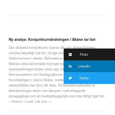
Ny analys: Konjunkturvändningen i Skåne tar fart
Den skånska konjunkturen ljusnar allt mer. Arbetslösheten
minskar betydligt mer än i övriga storstadslän och fler utrikes
Flickr
födda kommer i arbete. Skillnaderna i arbetslöshet mellan
Skånes olika delområden krymper samtidigt som
LinkedIn
sysselsättningen börjar växla upp, inte minst inom
försvarssektorn och företagstjänster. Men jobbtillväxten sker
Twitter
huvudsakligen i västra Skåne, medan östra Skånes
arbetstillfällen har blivit allt färre. På bostadsmarknaden är
återhämtningen desto mer dämpad, med avtagande
prisuppgångar och ett bostadsbyggande som inte riktigt tagit fart
– förutom i Lund.
Läs mer →