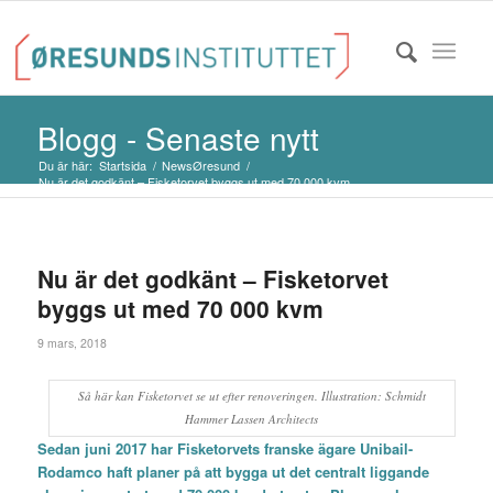
Blogg - Senaste nytt
Du är här:
Startsida
/
NewsØresund
/
Nu är det godkänt – Fisketorvet byggs ut med 70 000 kvm
Nu är det godkänt – Fisketorvet
byggs ut med 70 000 kvm
9 mars, 2018
Så här kan Fisketorvet se ut efter renoveringen. Illustration: Schmidt
Hammer Lassen Architects
Sedan juni 2017 har Fisketorvets franske ägare Unibail-
Rodamco haft planer på att bygga ut det centralt liggande