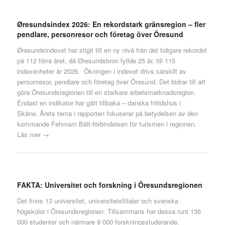
Øresundsindex 2026: En rekordstark gränsregion – fler
pendlare, personresor och företag över Öresund
Øresundsindexet har stigit till en ny nivå från det tidigare rekordet
på 112 förra året, då Øresundsbron fyllde 25 år, till 115
indexenheter år 2026. Ökningen i indexet drivs särskilt av
personresor, pendlare och företag över Öresund. Det bidrar till att
göra Öresundsregionen till en starkare arbetsmarknadsregion.
Endast en indikator har gått tillbaka – danska fritidshus i
Skåne. Årets tema i rapporten fokuserar på betydelsen av den
kommande Fehmarn Bält-förbindelsen för turismen i regionen.
Läs mer →
FAKTA: Universitet och forskning i Öresundsregionen
Det finns 13 universitet, universitetsfilialer och svenska
högskolor i Öresundsregionen. Tillsammans har dessa runt 136
000 studenter och närmare 9 000 forskningsstuderande.