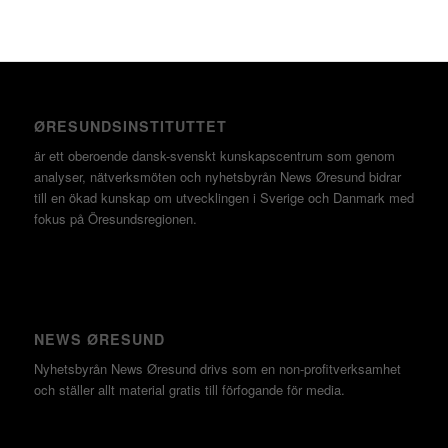
ØRESUNDSINSTITUTTET
är ett oberoende dansk-svenskt kunskapscentrum som genom
analyser, nätverksmöten och nyhetsbyrån News Øresund bidrar
till en ökad kunskap om utvecklingen i Sverige och Danmark med
fokus på Öresundsregionen.
NEWS ØRESUND
Nyhetsbyrån News Øresund drivs som en non-profitverksamhet
och ställer allt material gratis till förfogande för media.