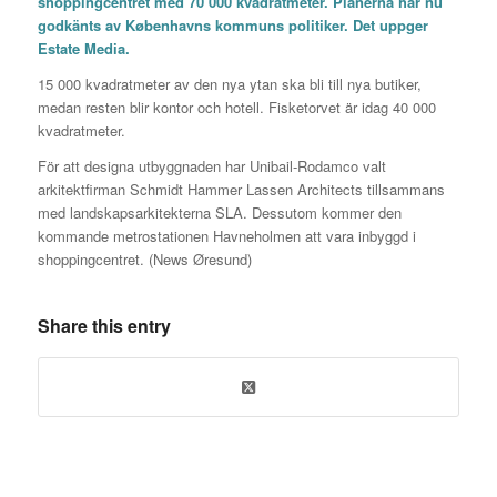
shoppingcentret med 70 000 kvadratmeter. Planerna har nu
godkänts av Københavns kommuns politiker. Det uppger
Estate Media.
15 000 kvadratmeter av den nya ytan ska bli till nya butiker,
medan resten blir kontor och hotell. Fisketorvet är idag 40 000
kvadratmeter.
För att designa utbyggnaden har Unibail-Rodamco valt
arkitektfirman Schmidt Hammer Lassen Architects tillsammans
med landskapsarkitekterna SLA. Dessutom kommer den
kommande metrostationen Havneholmen att vara inbyggd i
shoppingcentret. (News Øresund)
Share this entry