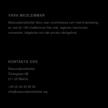
VÅRA MEDLEMMAR
Øresundsinstituttet drivs utan vinst­intresse och med finansiering
av mer än 100 medlemmar från stat, regioner, kommuner,
universitet, högskolor och det privata näringslivet.
KONTAKTA OSS
Øresundsinstituttet
Östergatan 9B
211 25 Malmö
+46 (0) 40 30 56 30
info@oresundsinstituttet.org