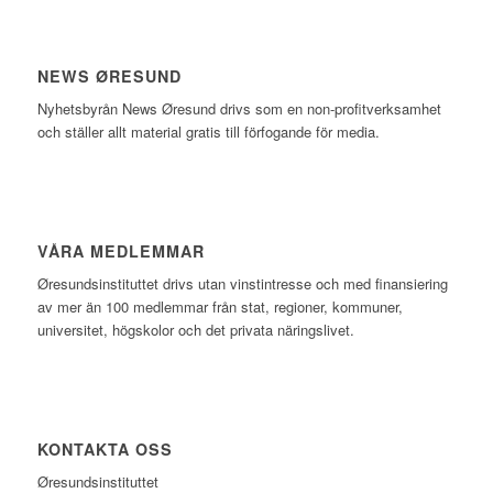
NEWS ØRESUND
Nyhetsbyrån News Øresund drivs som en non-profitverksamhet
och ställer allt material gratis till förfogande för media.
VÅRA MEDLEMMAR
Øresundsinstituttet drivs utan vinst­intresse och med finansiering
av mer än 100 medlemmar från stat, regioner, kommuner,
universitet, högskolor och det privata näringslivet.
KONTAKTA OSS
Øresundsinstituttet