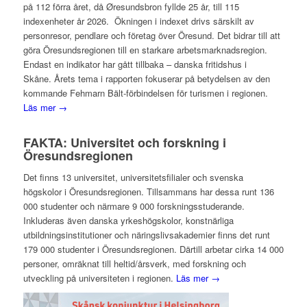
på 112 förra året, då Øresundsbron fyllde 25 år, till 115
indexenheter år 2026. Ökningen i indexet drivs särskilt av
personresor, pendlare och företag över Öresund. Det bidrar till att
göra Öresundsregionen till en starkare arbetsmarknadsregion.
Endast en indikator har gått tillbaka – danska fritidshus i
Skåne. Årets tema i rapporten fokuserar på betydelsen av den
kommande Fehmarn Bält-förbindelsen för turismen i regionen.
Läs mer →
FAKTA: Universitet och forskning i
Öresundsregionen
Det finns 13 universitet, universitetsfilialer och svenska
högskolor i Öresundsregionen. Tillsammans har dessa runt 136
000 studenter och närmare 9 000 forskningsstuderande.
Inkluderas även danska yrkeshögskolor, konstnärliga
utbildningsinstitutioner och näringslivsakademier finns det runt
179 000 studenter i Öresundsregionen. Därtill arbetar cirka 14 000
personer, omräknat till heltid/årsverk, med forskning och
utveckling på universiteten i regionen.
Läs mer →