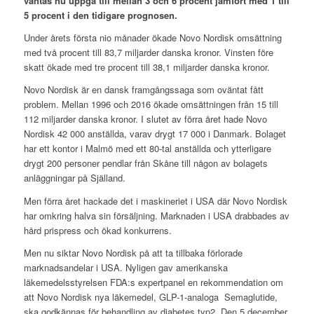
väntas nu uppgå till mellan 3 och 6 procent jämfört med 1 till
5 procent i den tidigare prognosen.
Under årets första nio månader ökade Novo Nordisk omsättning
med två procent till 83,7 miljarder danska kronor. Vinsten före
skatt ökade med tre procent till 38,1 miljarder danska kronor.
Novo Nordisk är en dansk framgångssaga som oväntat fått
problem. Mellan 1996 och 2016 ökade omsättningen från 15 till
112 miljarder danska kronor. I slutet av förra året hade Novo
Nordisk 42 000 anställda, varav drygt 17 000 i Danmark. Bolaget
har ett kontor i Malmö med ett 80-tal anställda och ytterligare
drygt 200 personer pendlar från Skåne till någon av bolagets
anläggningar på Själland.
Men förra året hackade det i maskineriet i USA där Novo Nordisk
har omkring halva sin försäljning. Marknaden i USA drabbades av
hård prispress och ökad konkurrens.
Men nu siktar Novo Nordisk på att ta tillbaka förlorade
marknadsandelar i USA. Nyligen gav amerikanska
läkemedelsstyrelsen FDA:s expertpanel en rekommendation om
att Novo Nordisk nya läkemedel, GLP-1-analoga Semaglutide,
ska godkännas för behandling av diabetes typ2. Den 5 december