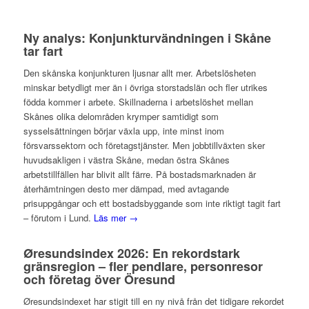
Ny analys: Konjunkturvändningen i Skåne
tar fart
Den skånska konjunkturen ljusnar allt mer. Arbetslösheten
minskar betydligt mer än i övriga storstadslän och fler utrikes
födda kommer i arbete. Skillnaderna i arbetslöshet mellan
Skånes olika delområden krymper samtidigt som
sysselsättningen börjar växla upp, inte minst inom
försvarssektorn och företagstjänster. Men jobbtillväxten sker
huvudsakligen i västra Skåne, medan östra Skånes
arbetstillfällen har blivit allt färre. På bostadsmarknaden är
återhämtningen desto mer dämpad, med avtagande
prisuppgångar och ett bostadsbyggande som inte riktigt tagit fart
– förutom i Lund.
Läs mer →
Øresundsindex 2026: En rekordstark
gränsregion – fler pendlare, personresor
och företag över Öresund
Øresundsindexet har stigit till en ny nivå från det tidigare rekordet