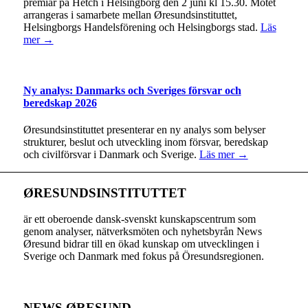
premiär på Hetch i Helsingborg den 2 juni kl 15.30. Mötet
arrangeras i samarbete mellan Øresundsinstituttet,
Helsingborgs Handelsförening och Helsingborgs stad.
Läs
mer →
Ny analys: Danmarks och Sveriges försvar och
beredskap 2026
Øresundsinstituttet presenterar en ny analys som belyser
strukturer, beslut och utveckling inom försvar, beredskap
och civilförsvar i Danmark och Sverige.
Läs mer →
ØRESUNDSINSTITUTTET
är ett oberoende dansk-svenskt kunskapscentrum som
genom analyser, nätverksmöten och nyhetsbyrån News
Øresund bidrar till en ökad kunskap om utvecklingen i
Sverige och Danmark med fokus på Öresundsregionen.
NEWS ØRESUND