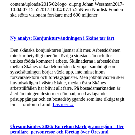
content/uploads/2015/02/logo_oi.png
Johan Wessman
2017-
10-04 07:15:55
2017-10-04 07:15:55
Novo Nordisk Fonden
ska stötta visionära forskare med 600 miljoner
Ny analys: Konjunkturvändningen i Skåne tar fart
Den skånska konjunkturen ljusnar allt mer. Arbetslösheten
minskar betydligt mer än i övriga storstadslän och fler
utrikes födda kommer i arbete. Skillnaderna i arbetslöshet
mellan Skånes olika delområden krymper samtidigt som
sysselsättningen börjar växla upp, inte minst inom
försvarssektorn och företagstjänster. Men jobbtillväxten sker
huvudsakligen i västra Skåne, medan östra Skånes
arbetstillfällen har blivit allt färre. På bostadsmarknaden är
återhämtningen desto mer dämpad, med avtagande
prisuppgångar och ett bostadsbyggande som inte riktigt tagit
fart – förutom i Lund.
Läs mer →
Øresundsindex 2026: En rekordstark gränsregion – fler
pendlare, personresor och företag över Öresund