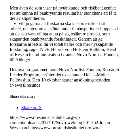
Men även de som visar på nytänkande och riskbenägenhet
för att kunna nå banbrytande resultat har stor chans att få ta
del av stipendierna.
– Vi vill ju gärna att forskarna ska ta större risker i sitt
arbete, och genom att stötta under femårsperioder hoppas vi
att de ska vara villiga att ta på sig osäkrare projekt, som
skapar den banbrytande forskningen. Genom att ge
forskarna arbetsro får vi totalt bättre och mer nyskapande
forskning, säger Niels-Henrik von Holstein-Rathlou, Head
of Research and Innovation Grants i Novo Nordisk Fonden,
till Altinget.
Det nya programmet inom Novo Nordisk Fonden, Research
Leader Program, ersätter det existerande Hellas-Møller
Fellowship. Den 10 oktober startar ansökningsperioden.
(News Øresund)
Share this entry
Share on X
https://www.oresundsinstituttet.org/wp-
content/uploads/2017/10/Novo-web.jpg
501
752
Johan
Wessman
https://www.oresundsinstituttet.org/wp-