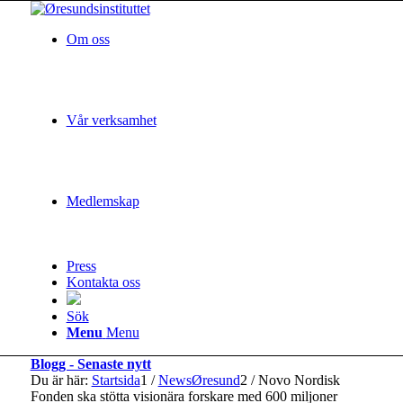
Om oss
Vår verksamhet
Medlemskap
Press
Kontakta oss
Sök
Menu
Menu
Blogg - Senaste nytt
Du är här:
Startsida
1
/
NewsØresund
2
/
Novo Nordisk
Fonden ska stötta visionära forskare med 600 miljoner