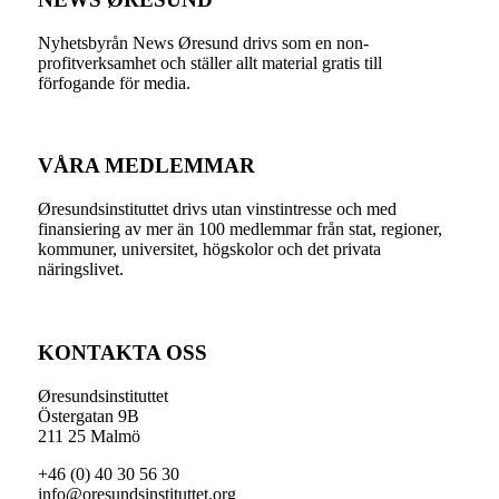
Nyhetsbyrån News Øresund drivs som en non-
profitverksamhet och ställer allt material gratis till
förfogande för media.
VÅRA MEDLEMMAR
Øresundsinstituttet drivs utan vinst­intresse och med
finansiering av mer än 100 medlemmar från stat, regioner,
kommuner, universitet, högskolor och det privata
näringslivet.
KONTAKTA OSS
Øresundsinstituttet
Östergatan 9B
211 25 Malmö
+46 (0) 40 30 56 30
info@oresundsinstituttet.org