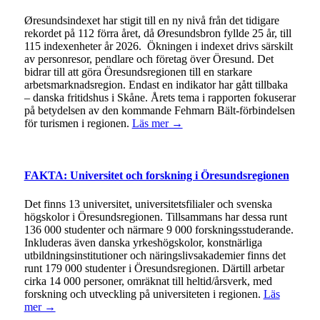
Øresundsindexet har stigit till en ny nivå från det tidigare
rekordet på 112 förra året, då Øresundsbron fyllde 25 år, till
115 indexenheter år 2026. Ökningen i indexet drivs särskilt
av personresor, pendlare och företag över Öresund. Det
bidrar till att göra Öresundsregionen till en starkare
arbetsmarknadsregion. Endast en indikator har gått tillbaka
– danska fritidshus i Skåne. Årets tema i rapporten fokuserar
på betydelsen av den kommande Fehmarn Bält-förbindelsen
för turismen i regionen.
Läs mer →
FAKTA: Universitet och forskning i Öresundsregionen
Det finns 13 universitet, universitetsfilialer och svenska
högskolor i Öresundsregionen. Tillsammans har dessa runt
136 000 studenter och närmare 9 000 forskningsstuderande.
Inkluderas även danska yrkeshögskolor, konstnärliga
utbildningsinstitutioner och näringslivsakademier finns det
runt 179 000 studenter i Öresundsregionen. Därtill arbetar
cirka 14 000 personer, omräknat till heltid/årsverk, med
forskning och utveckling på universiteten i regionen.
Läs
mer →