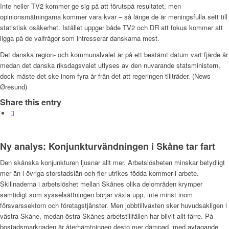
Inte heller TV2 kommer ge sig på att förutspå resultatet, men
opinionsmätningarna kommer vara kvar – så länge de är meningsfulla sett till
statistisk osäkerhet. Istället uppger både TV2 och DR att fokus kommer att
ligga på de valfrågor som intresserar danskarna mest.
Det danska region- och kommunalvalet är på ett bestämt datum vart fjärde år
medan det danska riksdagsvalet utlyses av den nuvarande statsministern,
dock måste det ske inom fyra år från det att regeringen tillträder. (News
Øresund)
Share this entry
Ny analys: Konjunkturvändningen i Skåne tar fart
Den skånska konjunkturen ljusnar allt mer. Arbetslösheten minskar betydligt
mer än i övriga storstadslän och fler utrikes födda kommer i arbete.
Skillnaderna i arbetslöshet mellan Skånes olika delområden krymper
samtidigt som sysselsättningen börjar växla upp, inte minst inom
försvarssektorn och företagstjänster. Men jobbtillväxten sker huvudsakligen i
västra Skåne, medan östra Skånes arbetstillfällen har blivit allt färre. På
bostadsmarknaden är återhämtningen desto mer dämpad, med avtagande