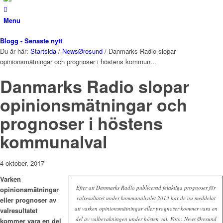
Menu
Blogg - Senaste nytt
Du är här:
Startsida
/
NewsØresund
/
Danmarks Radio slopar
opinionsmätningar och prognoser i höstens kommun...
Danmarks Radio slopar
opinionsmätningar och
prognoser i höstens
kommunalval
4 oktober, 2017
Varken
Efter att Danmarks Radio publicerad felaktiga prognoser för
opinionsmätningar
valresultatet under kommunalvalet 2013 har de nu meddelat
eller prognoser av
att varken opinionsmätningar eller prognoser kommer vara en
valresultatet
del av valbevakningen under hösten val. Foto: News Øresund
kommer vara en del