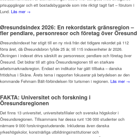
prisuppgångar och ett bostadsbyggande som inte riktigt tagit fart – förutom i
Lund.
Läs mer →
Øresundsindex 2026: En rekordstark gränsregion –
fler pendlare, personresor och företag över Öresund
Øresundsindexet har stigit till en ny nivå från det tidigare rekordet på 112
förra året, då Øresundsbron fyllde 25 år, till 115 indexenheter år 2026.
Ökningen i indexet drivs särskilt av personresor, pendlare och företag över
Öresund. Det bidrar till att göra Öresundsregionen till en starkare
arbetsmarknadsregion. Endast en indikator har gått tillbaka – danska
fritidshus i Skåne. Årets tema i rapporten fokuserar på betydelsen av den
kommande Fehmarn Bält-förbindelsen för turismen i regionen.
Läs mer →
FAKTA: Universitet och forskning i
Öresundsregionen
Det finns 13 universitet, universitetsfilialer och svenska högskolor i
Öresundsregionen. Tillsammans har dessa runt 136 000 studenter och
närmare 9 000 forskningsstuderande. Inkluderas även danska
yrkeshögskolor, konstnärliga utbildningsinstitutioner och