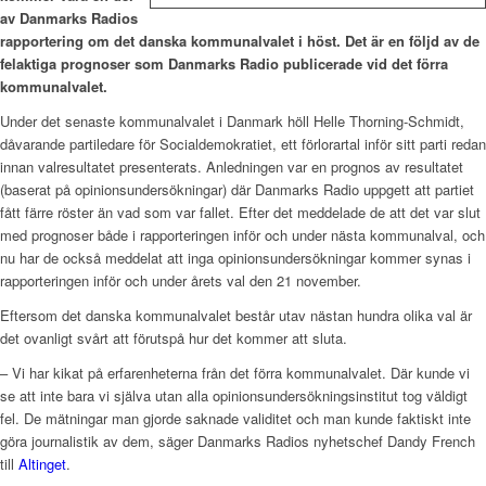
av Danmarks Radios
rapportering om det danska kommunalvalet i höst. Det är en följd av de
felaktiga prognoser som Danmarks Radio publicerade vid det förra
kommunalvalet.
Under det senaste kommunalvalet i Danmark höll Helle Thorning-Schmidt,
dåvarande partiledare för Socialdemokratiet, ett förlorartal inför sitt parti redan
innan valresultatet presenterats. Anledningen var en prognos av resultatet
(baserat på opinionsundersökningar) där Danmarks Radio uppgett att partiet
fått färre röster än vad som var fallet. Efter det meddelade de att det var slut
med prognoser både i rapporteringen inför och under nästa kommunalval, och
nu har de också meddelat att inga opinionsundersökningar kommer synas i
rapporteringen inför och under årets val den 21 november.
Eftersom det danska kommunalvalet består utav nästan hundra olika val är
det ovanligt svårt att förutspå hur det kommer att sluta.
– Vi har kikat på erfarenheterna från det förra kommunalvalet. Där kunde vi
se att inte bara vi själva utan alla opinionsundersökningsinstitut tog väldigt
fel. De mätningar man gjorde saknade validitet och man kunde faktiskt inte
göra journalistik av dem, säger Danmarks Radios nyhetschef Dandy French
till
Altinget
.