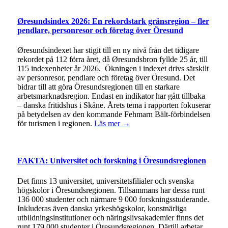
Øresundsindex 2026: En rekordstark gränsregion – fler
pendlare, personresor och företag över Öresund
Øresundsindexet har stigit till en ny nivå från det tidigare
rekordet på 112 förra året, då Øresundsbron fyllde 25 år, till
115 indexenheter år 2026. Ökningen i indexet drivs särskilt
av personresor, pendlare och företag över Öresund. Det
bidrar till att göra Öresundsregionen till en starkare
arbetsmarknadsregion. Endast en indikator har gått tillbaka
– danska fritidshus i Skåne. Årets tema i rapporten fokuserar
på betydelsen av den kommande Fehmarn Bält-förbindelsen
för turismen i regionen.
Läs mer →
FAKTA: Universitet och forskning i Öresundsregionen
Det finns 13 universitet, universitetsfilialer och svenska
högskolor i Öresundsregionen. Tillsammans har dessa runt
136 000 studenter och närmare 9 000 forskningsstuderande.
Inkluderas även danska yrkeshögskolor, konstnärliga
utbildningsinstitutioner och näringslivsakademier finns det
runt 179 000 studenter i Öresundsregionen. Därtill arbetar