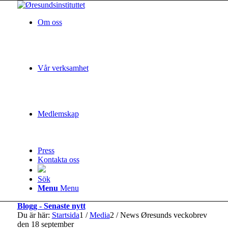
Om oss
Vår verksamhet
Medlemskap
Press
Kontakta oss
Sök
Menu
Menu
Blogg - Senaste nytt
Du är här:
Startsida
1
/
Media
2
/
News Øresunds veckobrev
den 18 september