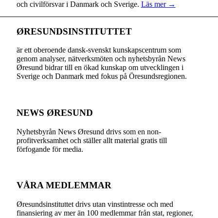
och civilförsvar i Danmark och Sverige.
Läs mer →
ØRESUNDSINSTITUTTET
är ett oberoende dansk-svenskt kunskapscentrum som
genom analyser, nätverksmöten och nyhetsbyrån News
Øresund bidrar till en ökad kunskap om utvecklingen i
Sverige och Danmark med fokus på Öresundsregionen.
NEWS ØRESUND
Nyhetsbyrån News Øresund drivs som en non-
profitverksamhet och ställer allt material gratis till
förfogande för media.
VÅRA MEDLEMMAR
Øresundsinstituttet drivs utan vinst­intresse och med
finansiering av mer än 100 medlemmar från stat, regioner,