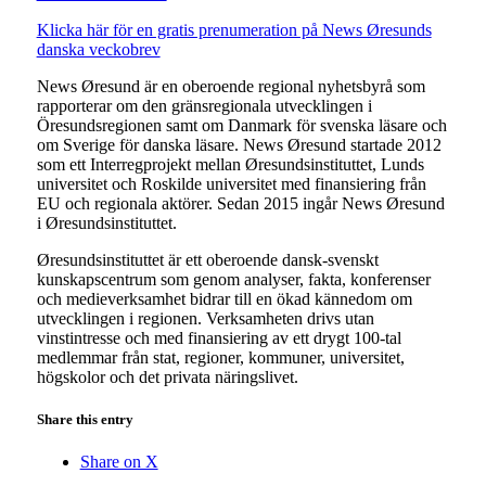
Klicka här för en gratis prenumeration på News Øresunds
danska veckobrev
News Øresund är en oberoende regional nyhetsbyrå som
rapporterar om den gränsregionala utvecklingen i
Öresundsregionen samt om Danmark för svenska läsare och
om Sverige för danska läsare. News Øresund startade 2012
som ett Interregprojekt mellan Øresundsinstituttet, Lunds
universitet och Roskilde universitet med finansiering från
EU och regionala aktörer. Sedan 2015 ingår News Øresund
i Øresundsinstituttet.
Øresundsinstituttet är ett oberoende dansk-svenskt
kunskapscentrum som genom analyser, fakta, konferenser
och medieverksamhet bidrar till en ökad kännedom om
utvecklingen i regionen. Verksamheten drivs utan
vinstintresse och med finansiering av ett drygt 100-tal
medlemmar från stat, regioner, kommuner, universitet,
högskolor och det privata näringslivet.
Share this entry
Share on X