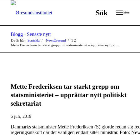
Sök
Menu
Blogg - Senaste nytt
Du är här:
Startsida
/
NewsØresund
/
1
2
Mette Frederiksen tar starkt grepp om statsministeriet – upprättar nytt po...
Mette Frederiksen tar starkt grepp om
statsministeriet – upprättar nytt politiskt
sekretariat
6 juli, 2019
Danmarks statsminister Mette Frederiksen (S) gjorde redan sig red
regeringsutskott där det vanligen endast sitter ministrar. Foto: N