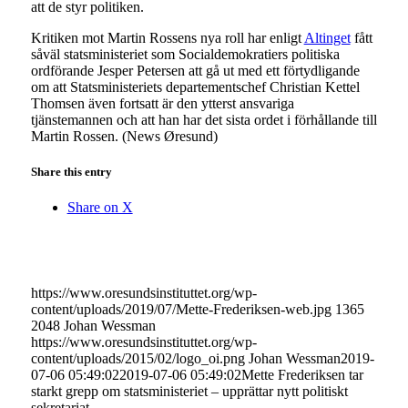
att de styr politiken.
Kritiken mot Martin Rossens nya roll har enligt
Altinget
fått
såväl statsministeriet som Socialdemokratiers politiska
ordförande Jesper Petersen att gå ut med ett förtydligande
om att Statsministeriets departementschef Christian Kettel
Thomsen även fortsatt är den ytterst ansvariga
tjänstemannen och att han har det sista ordet i förhållande till
Martin Rossen. (News Øresund)
Share this entry
Share on X
https://www.oresundsinstituttet.org/wp-
content/uploads/2019/07/Mette-Frederiksen-web.jpg
1365
2048
Johan Wessman
https://www.oresundsinstituttet.org/wp-
content/uploads/2015/02/logo_oi.png
Johan Wessman
2019-
07-06 05:49:02
2019-07-06 05:49:02
Mette Frederiksen tar
starkt grepp om statsministeriet – upprättar nytt politiskt
sekretariat