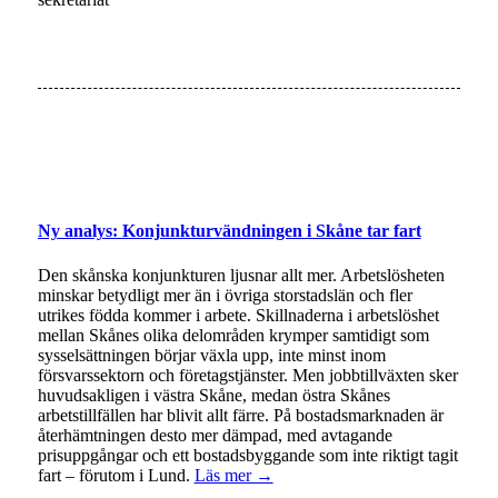
Ny analys: Konjunkturvändningen i Skåne tar fart
Den skånska konjunkturen ljusnar allt mer. Arbetslösheten
minskar betydligt mer än i övriga storstadslän och fler
utrikes födda kommer i arbete. Skillnaderna i arbetslöshet
mellan Skånes olika delområden krymper samtidigt som
sysselsättningen börjar växla upp, inte minst inom
försvarssektorn och företagstjänster. Men jobbtillväxten sker
huvudsakligen i västra Skåne, medan östra Skånes
arbetstillfällen har blivit allt färre. På bostadsmarknaden är
återhämtningen desto mer dämpad, med avtagande
prisuppgångar och ett bostadsbyggande som inte riktigt tagit
fart – förutom i Lund.
Läs mer →