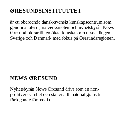
ØRESUNDSINSTITUTTET
är ett oberoende dansk-svenskt kunskapscentrum som
genom analyser, nätverksmöten och nyhetsbyrån News
Øresund bidrar till en ökad kunskap om utvecklingen i
Sverige och Danmark med fokus på Öresundsregionen.
NEWS ØRESUND
Nyhetsbyrån News Øresund drivs som en non-
profitverksamhet och ställer allt material gratis till
förfogande för media.