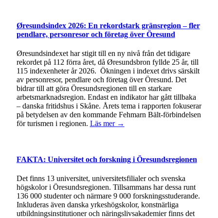
Øresundsindex 2026: En rekordstark gränsregion – fler
pendlare, personresor och företag över Öresund
Øresundsindexet har stigit till en ny nivå från det tidigare
rekordet på 112 förra året, då Øresundsbron fyllde 25 år, till
115 indexenheter år 2026. Ökningen i indexet drivs särskilt
av personresor, pendlare och företag över Öresund. Det
bidrar till att göra Öresundsregionen till en starkare
arbetsmarknadsregion. Endast en indikator har gått tillbaka
– danska fritidshus i Skåne. Årets tema i rapporten fokuserar
på betydelsen av den kommande Fehmarn Bält-förbindelsen
för turismen i regionen.
Läs mer →
FAKTA: Universitet och forskning i Öresundsregionen
Det finns 13 universitet, universitetsfilialer och svenska
högskolor i Öresundsregionen. Tillsammans har dessa runt
136 000 studenter och närmare 9 000 forskningsstuderande.
Inkluderas även danska yrkeshögskolor, konstnärliga
utbildningsinstitutioner och näringslivsakademier finns det