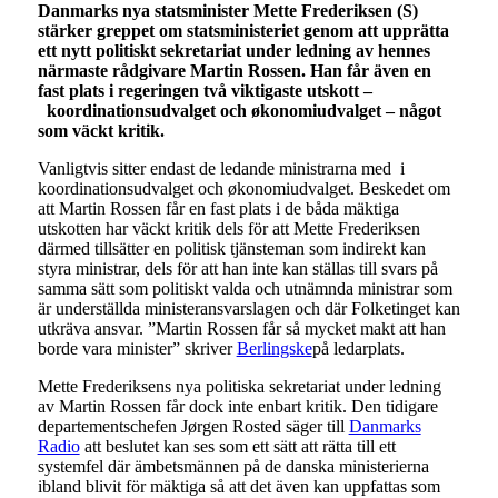
Danmarks nya statsminister Mette Frederiksen (S)
stärker greppet om statsministeriet genom att upprätta
ett nytt politiskt sekretariat under ledning av hennes
närmaste rådgivare Martin Rossen. Han får även en
fast plats i regeringen två viktigaste utskott –
koordinationsudvalget och økonomiudvalget – något
som väckt kritik.
Vanligtvis sitter endast de ledande ministrarna med i
koordinationsudvalget och økonomiudvalget. Beskedet om
att Martin Rossen får en fast plats i de båda mäktiga
utskotten har väckt kritik dels för att Mette Frederiksen
därmed tillsätter en politisk tjänsteman som indirekt kan
styra ministrar, dels för att han inte kan ställas till svars på
samma sätt som politiskt valda och utnämnda ministrar som
är underställda ministeransvarslagen och där Folketinget kan
utkräva ansvar. ”Martin Rossen får så mycket makt att han
borde vara minister” skriver
Berlingske
på ledarplats.
Mette Frederiksens nya politiska sekretariat under ledning
av Martin Rossen får dock inte enbart kritik. Den tidigare
departementschefen Jørgen Rosted säger till
Danmarks
Radio
att beslutet kan ses som ett sätt att rätta till ett
systemfel där ämbetsmännen på de danska ministerierna
ibland blivit för mäktiga så att det även kan uppfattas som