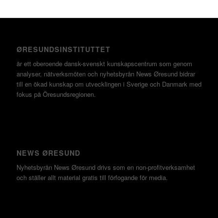
ØRESUNDSINSTITUTTET
är ett oberoende dansk-svenskt kunskapscentrum som genom
analyser, nätverksmöten och nyhetsbyrån News Øresund bidrar
till en ökad kunskap om utvecklingen i Sverige och Danmark med
fokus på Öresundsregionen.
NEWS ØRESUND
Nyhetsbyrån News Øresund drivs som en non-profitverksamhet
och ställer allt material gratis till förfogande för media.