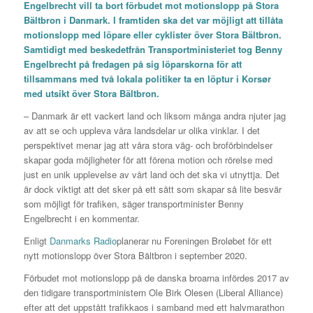
Engelbrecht vill ta bort förbudet mot motionslopp på Stora
Bältbron i Danmark. I framtiden ska det var möjligt att tillåta
motionslopp med löpare eller cyklister över Stora Bältbron.
Samtidigt med
beskedet
från Transportministeriet tog Benny
Engelbrecht på fredagen på sig löparskorna för att
tillsammans med två lokala politiker ta en löptur i Korsør
med utsikt över Stora Bältbron.
– Danmark är ett vackert land och liksom många andra njuter jag
av att se och uppleva våra landsdelar ur olika vinklar. I det
perspektivet menar jag att våra stora väg- och broförbindelser
skapar goda möjligheter för att förena motion och rörelse med
just en unik upplevelse av vårt land och det ska vi utnyttja. Det
är dock viktigt att det sker på ett sätt som skapar så lite besvär
som möjligt för trafiken, säger transportminister Benny
Engelbrecht i en kommentar.
Enligt
Danmarks Radio
planerar nu Foreningen Broløbet för ett
nytt motionslopp över Stora Bältbron i september 2020.
Förbudet mot motionslopp på de danska broarna infördes 2017 av
den tidigare transportministern Ole Birk Olesen (Liberal Alliance)
efter att det uppstått trafikkaos i samband med ett halvmarathon