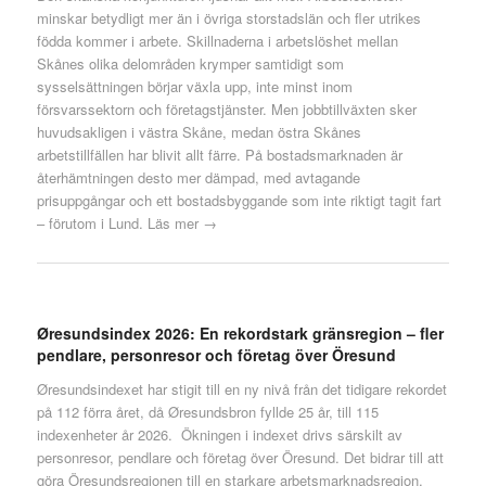
minskar betydligt mer än i övriga storstadslän och fler utrikes
födda kommer i arbete. Skillnaderna i arbetslöshet mellan
Skånes olika delområden krymper samtidigt som
sysselsättningen börjar växla upp, inte minst inom
försvarssektorn och företagstjänster. Men jobbtillväxten sker
huvudsakligen i västra Skåne, medan östra Skånes
arbetstillfällen har blivit allt färre. På bostadsmarknaden är
återhämtningen desto mer dämpad, med avtagande
prisuppgångar och ett bostadsbyggande som inte riktigt tagit fart
– förutom i Lund.
Läs mer →
Øresundsindex 2026: En rekordstark gränsregion – fler
pendlare, personresor och företag över Öresund
Øresundsindexet har stigit till en ny nivå från det tidigare rekordet
på 112 förra året, då Øresundsbron fyllde 25 år, till 115
indexenheter år 2026. Ökningen i indexet drivs särskilt av
personresor, pendlare och företag över Öresund. Det bidrar till att
göra Öresundsregionen till en starkare arbetsmarknadsregion.