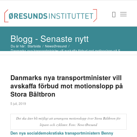
Blogg - Senaste nytt
Du är här:
Startsida
/
NewsØresund
/
Danmarks nya transportminister vill avskaffa förbud mot motionslopp på S...
Danmarks nya transportminister vill
avskaffa förbud mot motionslopp på
Stora Bältbron
5 juli, 2019
Det ska åter bli möjligt att arrangera motionslopp över Stora Bältbron för
löpare och cyklister. Foto: News Øresund
Den nya socialdemokratiska transportministern Benny