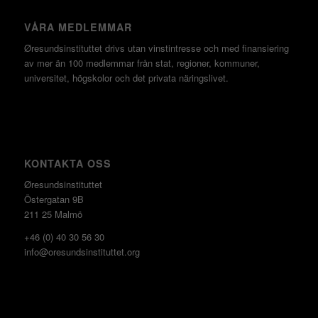
VÅRA MEDLEMMAR
Øresundsinstituttet drivs utan vinst­intresse och med finansiering
av mer än 100 medlemmar från stat, regioner, kommuner,
universitet, högskolor och det privata näringslivet.
KONTAKTA OSS
Øresundsinstituttet
Östergatan 9B
211 25 Malmö
+46 (0) 40 30 56 30
info@oresundsinstituttet.org