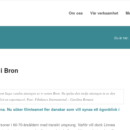
Om oss
Vår verksamhet
M
Du är här:
 i Bron
om Saga i andra säsongen av tv-serien Bron. Nu spelas den tredje säsongen in av den
livit en exportsuccé. Foto: Filmlance International – Carolina Romare
orna. Nu söker filmteamet fler danskar som vill synas ett ögonblick i
rsoner i 60-70-årsåldern med iranskt ursprung. Varför vill dock Linnea