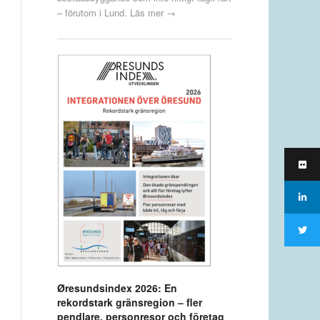
– förutom i Lund.
Läs mer →
Øresundsindex 2026: En
rekordstark gränsregion – fler
pendlare, personresor och företag