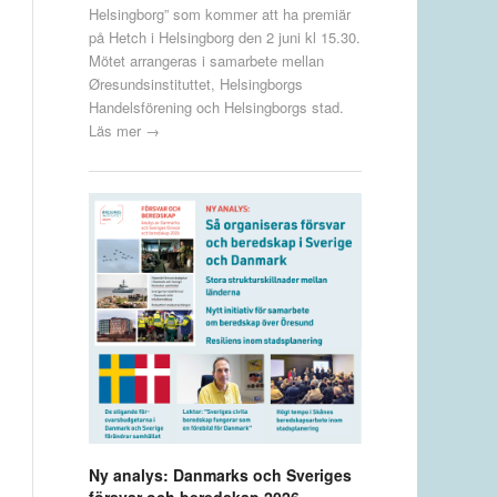
Helsingborg” som kommer att ha premiär
på Hetch i Helsingborg den 2 juni kl 15.30.
Mötet arrangeras i samarbete mellan
Øresundsinstituttet, Helsingborgs
Handelsförening och Helsingborgs stad.
Läs mer →
Ny analys: Danmarks och Sveriges