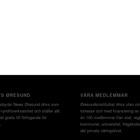
S ØRESUND
VÅRA MEDLEMMAR
sbyrån News Øresund drivs som
Øresundsinstituttet drivs utan vin
-profitverksamhet och ställer allt
intresse och med finansiering av
al gratis till förfogande för
än 100 medlemmar från stat, regi
.
kommuner, universitet, högskolo
det privata näringslivet.