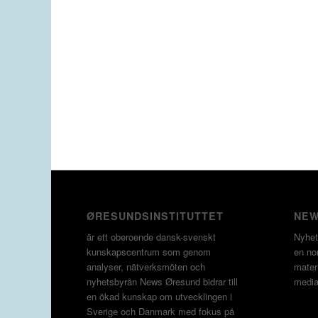
ØRESUNDSINSTITUTTET
NEW
är ett oberoende dansk-svenskt
Nyhet
kunskapscentrum som genom
en non
analyser, nätverksmöten och
materi
nyhetsbyrån News Øresund bidrar till
media
en ökad kunskap om utvecklingen i
Sverige och Danmark med fokus på