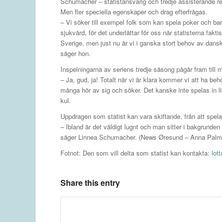
Schumacher – statistansvarig och tredje assisterande re
Men fler speciella egenskaper och drag efterfrågas.
– Vi söker till exempel folk som kan spela poker och bart
sjukvård, för det underlättar för oss när statisterna fakt
Sverige, men just nu är vi i ganska stort behov av dansk
säger hon.
Inspelningarna av seriens tredje säsong pågår fram till m
– Ja, gud, ja! Totalt när vi är klara kommer vi att ha beh
många hör av sig och söker. Det kanske inte spelas in l
kul.
Uppdragen som statist kan vara skiftande, från att spela lik
– Ibland är det väldigt lugnt och man sitter i bakgrunde
säger Linnea Schumacher. (News Øresund – Anna Palm
Fotnot: Den som vill delta som statist kan kontakta:
lot
Share this entry