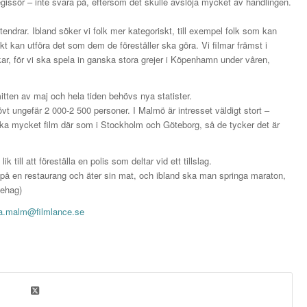
gissör – inte svara på, eftersom det skulle avslöja mycket av handlingen.
endrar. Ibland söker vi folk mer kategoriskt, till exempel folk som kan
iskt kan utföra det som dem de föreställer ska göra. Vi filmar främst i
ar, för vi ska spela in ganska stora grejer i Köpenhamn under våren,
itten av maj och hela tiden behövs nya statister.
övt ungefär 2 000-2 500 personer. I Malmö är intresset väldigt stort –
ika mycket film där som i Stockholm och Göteborg, så de tycker det är
 till att föreställa en polis som deltar vid ett tillslag.
n på en restaurang och äter sin mat, och ibland ska man springa maraton,
ehag)
ta.malm@filmlance.se