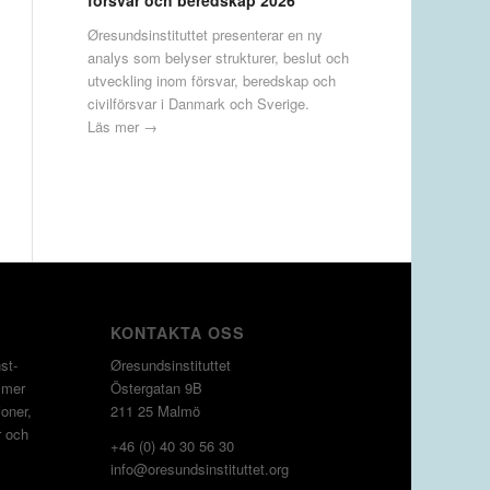
försvar och beredskap 2026
Øresundsinstituttet presenterar en ny
analys som belyser strukturer, beslut och
utveckling inom försvar, beredskap och
civilförsvar i Danmark och Sverige.
Läs mer →
KONTAKTA OSS
st­
Øresundsinstituttet
 mer
Östergatan 9B
oner,
211 25 Malmö
r och
+46 (0) 40 30 56 30
info@oresundsinstituttet.org