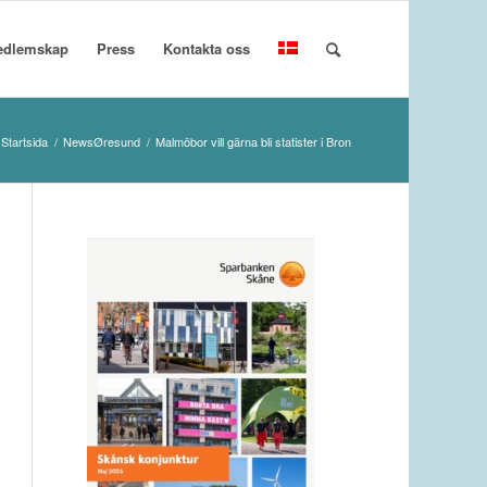
edlemskap
Press
Kontakta oss
Startsida
/
NewsØresund
/
Malmöbor vill gärna bli statister i Bron