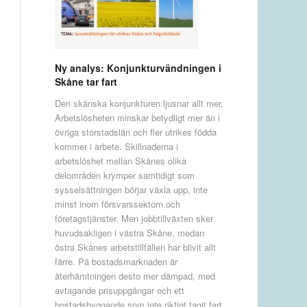
Ny analys: Konjunkturvändningen i
Skåne tar fart
Den skånska konjunkturen ljusnar allt mer.
Arbetslösheten minskar betydligt mer än i
övriga storstadslän och fler utrikes födda
kommer i arbete. Skillnaderna i
arbetslöshet mellan Skånes olika
delområden krymper samtidigt som
sysselsättningen börjar växla upp, inte
minst inom försvarssektorn och
företagstjänster. Men jobbtillväxten sker
huvudsakligen i västra Skåne, medan
östra Skånes arbetstillfällen har blivit allt
färre. På bostadsmarknaden är
återhämtningen desto mer dämpad, med
avtagande prisuppgångar och ett
bostadsbyggande som inte riktigt tagit fart