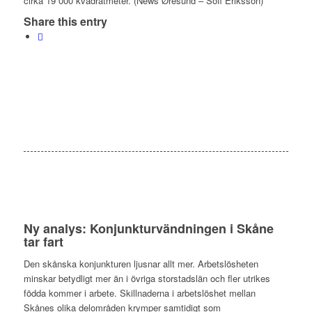
cirka 19 000 kvadratmeter. (News Øresund – Sofi Eriksson)
Share this entry
Ny analys: Konjunkturvändningen i Skåne
tar fart
Den skånska konjunkturen ljusnar allt mer. Arbetslösheten
minskar betydligt mer än i övriga storstadslän och fler utrikes
födda kommer i arbete. Skillnaderna i arbetslöshet mellan
Skånes olika delområden krymper samtidigt som