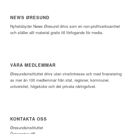
NEWS ØRESUND
Nyhetsbyrån News Øresund drivs som en non-profitverksamhet
och ställer allt material gratis till förfogande för media.
VÅRA MEDLEMMAR
Øresundsinstituttet drivs utan vinst­intresse och med finansiering
av mer än 100 medlemmar från stat, regioner, kommuner,
universitet, högskolor och det privata näringslivet.
KONTAKTA OSS
Øresundsinstituttet
Östergatan 9B