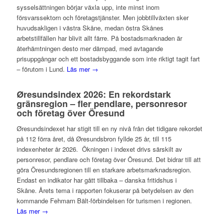
sysselsättningen börjar växla upp, inte minst inom
försvarssektorn och företagstjänster. Men jobbtillväxten sker
huvudsakligen i västra Skåne, medan östra Skånes
arbetstillfällen har blivit allt färre. På bostadsmarknaden är
återhämtningen desto mer dämpad, med avtagande
prisuppgångar och ett bostadsbyggande som inte riktigt tagit fart
– förutom i Lund.
Läs mer →
Øresundsindex 2026: En rekordstark
gränsregion – fler pendlare, personresor
och företag över Öresund
Øresundsindexet har stigit till en ny nivå från det tidigare rekordet
på 112 förra året, då Øresundsbron fyllde 25 år, till 115
indexenheter år 2026. Ökningen i indexet drivs särskilt av
personresor, pendlare och företag över Öresund. Det bidrar till att
göra Öresundsregionen till en starkare arbetsmarknadsregion.
Endast en indikator har gått tillbaka – danska fritidshus i
Skåne. Årets tema i rapporten fokuserar på betydelsen av den
kommande Fehmarn Bält-förbindelsen för turismen i regionen.
Läs mer →