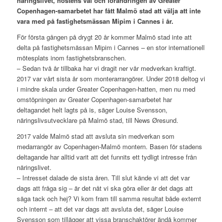
näringslivet, höstens val och förändringen av Greater
Copenhagen-samarbetet har fått Malmö stad att välja att inte
vara med på fastighetsmässan Mipim i Cannes i år.
För första gången på drygt 20 år kommer Malmö stad inte att
delta på fastighetsmässan Mipim i Cannes – en stor internationell
mötesplats inom fastighetsbranschen.
– Sedan två år tillbaka har vi dragit ner vår medverkan kraftigt.
2017 var vårt sista år som monterarrangörer. Under 2018 deltog vi
i mindre skala under Greater Copenhagen-hatten, men nu med
omstöpningen av Greater Copenhagen-samarbetet har
deltagandet helt lagts på is, säger Louise Svensson,
näringslivsutvecklare på Malmö stad, till News Øresund.
2017 valde Malmö stad att avsluta sin medverkan som
medarrangör av Copenhagen-Malmö montern. Basen för stadens
deltagande har alltid varit att det funnits ett tydligt intresse från
näringslivet.
– Intresset dalade de sista åren. Till slut kände vi att det var
dags att fråga sig – är det nåt vi ska göra eller är det dags att
säga tack och hej? Vi kom fram till samma resultat både externt
och internt – att det var dags att avsluta det, säger Louise
Svensson som tillägger att vissa branschaktörer ändå kommer