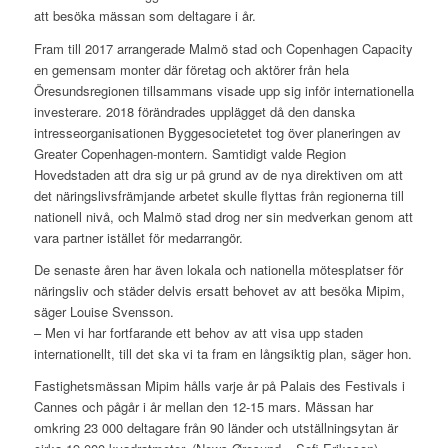
att besöka mässan som deltagare i år.
Fram till 2017 arrangerade Malmö stad och Copenhagen Capacity
en gemensam monter där företag och aktörer från hela
Öresundsregionen tillsammans visade upp sig inför internationella
investerare. 2018 förändrades upplägget då den danska
intresseorganisationen Byggesocietetet tog över planeringen av
Greater Copenhagen-montern. Samtidigt valde Region
Hovedstaden att dra sig ur på grund av de nya direktiven om att
det näringslivsfrämjande arbetet skulle flyttas från regionerna till
nationell nivå, och Malmö stad drog ner sin medverkan genom att
vara partner istället för medarrangör.
De senaste åren har även lokala och nationella mötesplatser för
näringsliv och städer delvis ersatt behovet av att besöka Mipim,
säger Louise Svensson.
– Men vi har fortfarande ett behov av att visa upp staden
internationellt, till det ska vi ta fram en långsiktig plan, säger hon.
Fastighetsmässan Mipim hålls varje år på Palais des Festivals i
Cannes och pågår i år mellan den 12-15 mars. Mässan har
omkring 23 000 deltagare från 90 länder och utställningsytan är