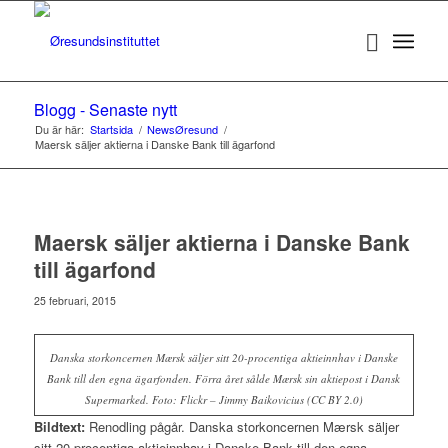
Blogg - Senaste nytt
Du är här:
Startsida
/
NewsØresund
/
Maersk säljer aktierna i Danske Bank till ägarfond
Maersk säljer aktierna i Danske Bank
till ägarfond
25 februari, 2015
Danska storkoncernen Mærsk säljer sitt 20-procentiga aktieinnhav i Danske
Bank till den egna ägarfonden. Förra året sålde Mærsk sin aktiepost i Dansk
Supermarked. Foto: Flickr – Jimmy Baikovicius (CC BY 2.0)
Bildtext:
Renodling pågår. Danska storkoncernen Mærsk säljer
sitt 20-procentiga aktieinnhav i Danske Bank till den egna