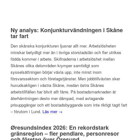
Ny analys: Konjunkturvändningen i Skåne
tar fart
Den skånska konjunkturen ljusnar allt mer. Arbetslösheten
minskar betydligt mer än i övriga storstadslän och fler utrikes
födda kommer i arbete. Skillnaderna i arbetslöshet mellan
Skånes olika delområden krymper samtidigt som
sysselsättningen börjar växla upp, inte minst inom
försvarssektorn och företagstjänster. Men jobbtillväxten sker
huvudsakligen i västra Skåne, medan östra Skånes
arbetstillfällen har blivit allt färre. På bostadsmarknaden är
återhämtningen desto mer dämpad, med avtagande
prisuppgångar och ett bostadsbyggande som inte riktigt tagit fart
– förutom i Lund.
Läs mer →
Øresundsindex 2026: En rekordstark
gränsregion – fler pendlare, personresor
och företag över Öresund