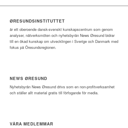
ØRESUNDSINSTITUTTET
är ett oberoende dansk-svenskt kunskapscentrum som genom
analyser, nätverksmöten och nyhetsbyrån News Øresund bidrar
till en ökad kunskap om utvecklingen i Sverige och Danmark med
fokus på Öresundsregionen.
NEWS ØRESUND
Nyhetsbyrån News Øresund drivs som en non-profitverksamhet
och ställer allt material gratis till förfogande för media.
VÅRA MEDLEMMAR