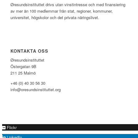
Øresundsinstituttet drivs utan vinst­intresse och med finansiering
av mer än 100 medlemmar från stat, regioner, kommuner,
universitet, högskolor och det privata näringslivet.
KONTAKTA OSS
Øresundsinstituttet
Östergatan 9B
211 25 Malmö
+46 (0) 40 30 56 30
info@oresundsinstituttet.org
Flickr
LinkedIn