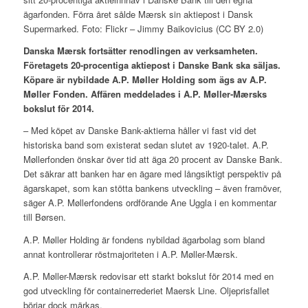
ägarfonden. Förra året sålde Mærsk sin aktiepost i Dansk
Supermarked. Foto: Flickr – Jimmy Baikovicius (CC BY 2.0)
Danska Mærsk fortsätter renodlingen av verksamheten.
Företagets 20-procentiga aktiepost i Danske Bank ska säljas.
Köpare är nybildade A.P. Møller Holding som ägs av A.P.
Møller Fonden. Affären meddelades i A.P. Møller-Mærsks
bokslut för 2014.
– Med köpet av Danske Bank-aktierna håller vi fast vid det
historiska band som existerat sedan slutet av 1920-talet. A.P.
Møllerfonden önskar över tid att äga 20 procent av Danske Bank.
Det säkrar att banken har en ägare med långsiktigt perspektiv på
ägarskapet, som kan stötta bankens utveckling – även framöver,
säger A.P. Møllerfondens ordförande Ane Uggla i en kommentar
till Børsen.
A.P. Møller Holding är fondens nybildad ägarbolag som bland
annat kontrollerar röstmajoriteten i A.P. Møller-Mærsk.
A.P. Møller-Mærsk redovisar ett starkt bokslut för 2014 med en
god utveckling för containerrederiet Maersk Line. Oljeprisfallet
börjar dock märkas.