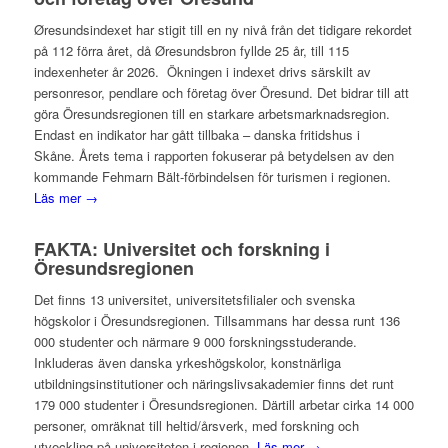
Øresundsindexet har stigit till en ny nivå från det tidigare rekordet
på 112 förra året, då Øresundsbron fyllde 25 år, till 115
indexenheter år 2026. Ökningen i indexet drivs särskilt av
personresor, pendlare och företag över Öresund. Det bidrar till att
göra Öresundsregionen till en starkare arbetsmarknadsregion.
Endast en indikator har gått tillbaka – danska fritidshus i
Skåne. Årets tema i rapporten fokuserar på betydelsen av den
kommande Fehmarn Bält-förbindelsen för turismen i regionen.
Läs mer →
FAKTA: Universitet och forskning i
Öresundsregionen
Det finns 13 universitet, universitetsfilialer och svenska
högskolor i Öresundsregionen. Tillsammans har dessa runt 136
000 studenter och närmare 9 000 forskningsstuderande.
Inkluderas även danska yrkeshögskolor, konstnärliga
utbildningsinstitutioner och näringslivsakademier finns det runt
179 000 studenter i Öresundsregionen. Därtill arbetar cirka 14 000
personer, omräknat till heltid/årsverk, med forskning och
utveckling på universiteten i regionen.
Läs mer →