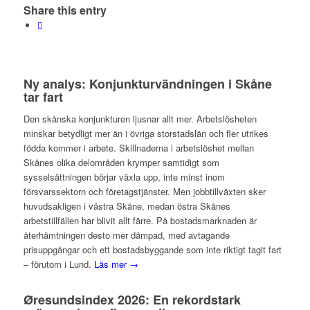
Share this entry
Ny analys: Konjunkturvändningen i Skåne
tar fart
Den skånska konjunkturen ljusnar allt mer. Arbetslösheten
minskar betydligt mer än i övriga storstadslän och fler utrikes
födda kommer i arbete. Skillnaderna i arbetslöshet mellan
Skånes olika delområden krymper samtidigt som
sysselsättningen börjar växla upp, inte minst inom
försvarssektorn och företagstjänster. Men jobbtillväxten sker
huvudsakligen i västra Skåne, medan östra Skånes
arbetstillfällen har blivit allt färre. På bostadsmarknaden är
återhämtningen desto mer dämpad, med avtagande
prisuppgångar och ett bostadsbyggande som inte riktigt tagit fart
– förutom i Lund.
Läs mer →
Øresundsindex 2026: En rekordstark