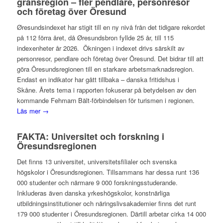
gränsregion – fler pendlare, personresor
och företag över Öresund
Øresundsindexet har stigit till en ny nivå från det tidigare rekordet
på 112 förra året, då Øresundsbron fyllde 25 år, till 115
indexenheter år 2026. Ökningen i indexet drivs särskilt av
personresor, pendlare och företag över Öresund. Det bidrar till att
göra Öresundsregionen till en starkare arbetsmarknadsregion.
Endast en indikator har gått tillbaka – danska fritidshus i
Skåne. Årets tema i rapporten fokuserar på betydelsen av den
kommande Fehmarn Bält-förbindelsen för turismen i regionen.
Läs mer →
FAKTA: Universitet och forskning i
Öresundsregionen
Det finns 13 universitet, universitetsfilialer och svenska
högskolor i Öresundsregionen. Tillsammans har dessa runt 136
000 studenter och närmare 9 000 forskningsstuderande.
Inkluderas även danska yrkeshögskolor, konstnärliga
utbildningsinstitutioner och näringslivsakademier finns det runt
179 000 studenter i Öresundsregionen. Därtill arbetar cirka 14 000