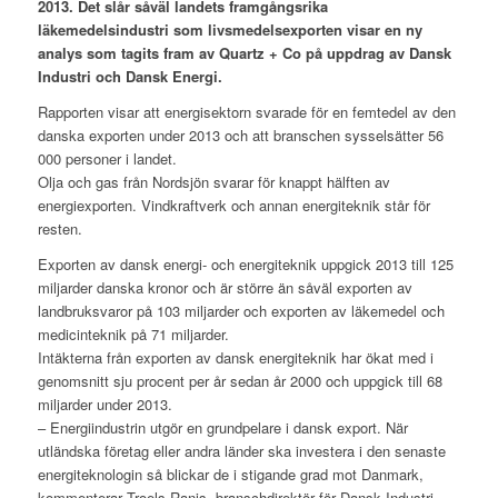
2013. Det slår såväl landets framgångsrika
läkemedelsindustri som livsmedelsexporten visar en ny
analys som tagits fram av Quartz + Co på uppdrag av Dansk
Industri och Dansk Energi.
Rapporten visar att energisektorn svarade för en femtedel av den
danska exporten under 2013 och att branschen sysselsätter 56
000 personer i landet.
Olja och gas från Nordsjön svarar för knappt hälften av
energiexporten. Vindkraftverk och annan energiteknik står för
resten.
Exporten av dansk energi- och energiteknik uppgick 2013 till 125
miljarder danska kronor och är större än såväl exporten av
landbruksvaror på 103 miljarder och exporten av läkemedel och
medicinteknik på 71 miljarder.
Intäkterna från exporten av dansk energiteknik har ökat med i
genomsnitt sju procent per år sedan år 2000 och uppgick till 68
miljarder under 2013.
– Energiindustrin utgör en grundpelare i dansk export. När
utländska företag eller andra länder ska investera i den senaste
energiteknologin så blickar de i stigande grad mot Danmark,
kommenterar Troels Ranis, branschdirektör för Dansk Industri