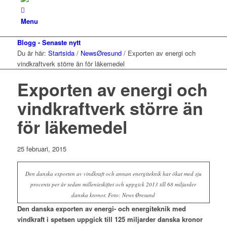
Menu
Blogg - Senaste nytt
Du är här:
Startsida
/
NewsØresund
/
Exporten av energi och
vindkraftverk större än för läkemedel
Exporten av energi och
vindkraftverk större än
för läkemedel
25 februari, 2015
Den danska exporten av vindkraft och annan energiteknik har ökat med sju
procents per år sedan millenieskiftet och uppgick 2013 till 68 miljarder
danska kronor. Foto: News Øresund
Den danska exporten av energi- och energiteknik med
vindkraft i spetsen uppgick till 125 miljarder danska kronor