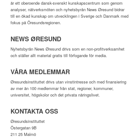
är ett oberoende dansk-svenskt kunskapscentrum som genom
analyser, nätverksmöten och nyhetsbyrån News Øresund bidrar
till en ökad kunskap om utvecklingen i Sverige och Danmark med
fokus på Öresundsregionen.
NEWS ØRESUND
Nyhetsbyrån News Øresund drivs som en non-profitverksamhet
och ställer allt material gratis till förfogande för media.
VÅRA MEDLEMMAR
Øresundsinstituttet drivs utan vinst­intresse och med finansiering
av mer än 100 medlemmar från stat, regioner, kommuner,
universitet, högskolor och det privata näringslivet.
KONTAKTA OSS
Øresundsinstituttet
Östergatan 9B
211 25 Malmö