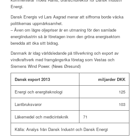
Energi.
Dansk Energis vd Lars Aagrad menar att siffrorna borde väcka
politikernas uppmärksamhet.
– Även om lägre oljepriser är en utmaning för den samlade
energiindustrin så är företagen inom den gröna energisektorn
beredda att öka sitt bidrag.
Danmark är idag världsledande på tillverkning och export av
vindkraftverk med framgångsrika företag som Vestas och
Siemens Wind Power. (News Øresund)
Dansk export 2013
miljarder DKK
Energi och energiteknologi
125
Lantbruksvaror
103
Läkemedel och medicinteknik
71
Källa: Analys från Dansk Industri och Dansk Energi