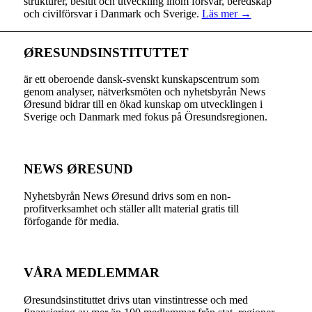
strukturer, beslut och utveckling inom försvar, beredskap
och civilförsvar i Danmark och Sverige.
Läs mer →
ØRESUNDSINSTITUTTET
är ett oberoende dansk-svenskt kunskapscentrum som
genom analyser, nätverksmöten och nyhetsbyrån News
Øresund bidrar till en ökad kunskap om utvecklingen i
Sverige och Danmark med fokus på Öresundsregionen.
NEWS ØRESUND
Nyhetsbyrån News Øresund drivs som en non-
profitverksamhet och ställer allt material gratis till
förfogande för media.
VÅRA MEDLEMMAR
Øresundsinstituttet drivs utan vinst­intresse och med