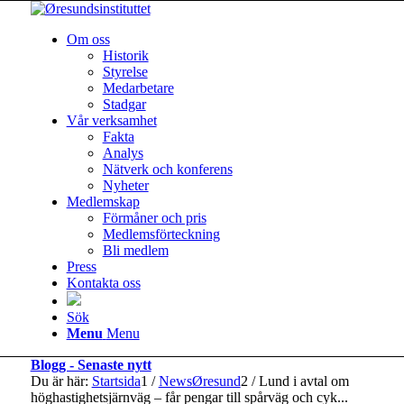
Om oss
Historik
Styrelse
Medarbetare
Stadgar
Vår verksamhet
Fakta
Analys
Nätverk och konferens
Nyheter
Medlemskap
Förmåner och pris
Medlemsförteckning
Bli medlem
Press
Kontakta oss
Sök
Menu
Menu
Blogg - Senaste nytt
Du är här:
Startsida
1
/
NewsØresund
2
/
Lund i avtal om
höghastighetsjärnväg – får pengar till spårväg och cyk...