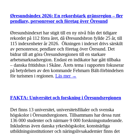
Øresundsindex 2026: En rekordstark gränsregion – fler
pendlare, personresor och företag över Öresund
Øresundsindexet har stigit till en ny nivå från det tidigare
rekordet på 112 förra året, då Øresundsbron fyllde 25 år, till
115 indexenheter år 2026. Ökningen i indexet drivs särskilt
av personresor, pendlare och företag över Öresund. Det
bidrar till att göra Öresundsregionen till en starkare
arbetsmarknadsregion. Endast en indikator har gått tillbaka
– danska fritidshus i Skåne. Årets tema i rapporten fokuserar
på betydelsen av den kommande Fehmarn Bält-förbindelsen
för turismen i regionen.
Läs mer →
FAKTA: Universitet och forskning i Öresundsregionen
Det finns 13 universitet, universitetsfilialer och svenska
högskolor i Öresundsregionen. Tillsammans har dessa runt
136 000 studenter och närmare 9 000 forskningsstuderande.
Inkluderas även danska yrkeshögskolor, konstnärliga
utbildningsinstitutioner och näringslivsakademier finns det