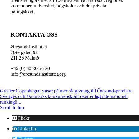
finansiering av mer än 100 medlemmar från stat, regioner,
kommuner, universitet, högskolor och det privata
näringslivet.
KONTAKTA OSS
Øresundsinstituttet
Östergatan 9B
211 25 Malmö
+46 (0) 40 30 56 30
info@oresundsinstituttet.org
Greater Copenhagen satsar på mer rådgivning till Öresundspendlare
Sveriges och Danmarks konkurrenskraft ökar enligt internationell
rankingli...
Scroll to top
Flickr
LinkedIn