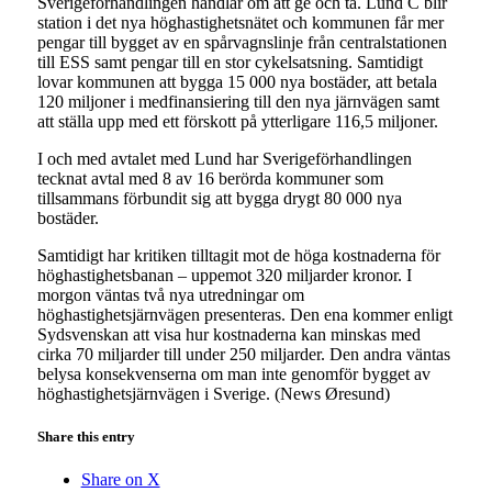
Sverigeförhandlingen handlar om att ge och ta. Lund C blir
station i det nya höghastighetsnätet och kommunen får mer
pengar till bygget av en spårvagnslinje från centralstationen
till ESS samt pengar till en stor cykelsatsning. Samtidigt
lovar kommunen att bygga 15 000 nya bostäder, att betala
120 miljoner i medfinansiering till den nya järnvägen samt
att ställa upp med ett förskott på ytterligare 116,5 miljoner.
I och med avtalet med Lund har Sverigeförhandlingen
tecknat avtal med 8 av 16 berörda kommuner som
tillsammans förbundit sig att bygga drygt 80 000 nya
bostäder.
Samtidigt har kritiken tilltagit mot de höga kostnaderna för
höghastighetsbanan – uppemot 320 miljarder kronor. I
morgon väntas två nya utredningar om
höghastighetsjärnvägen presenteras. Den ena kommer enligt
Sydsvenskan att visa hur kostnaderna kan minskas med
cirka 70 miljarder till under 250 miljarder. Den andra väntas
belysa konsekvenserna om man inte genomför bygget av
höghastighetsjärnvägen i Sverige. (News Øresund)
Share this entry
Share on X