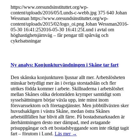
https://www.oresundsinstituttet.org/wp-
content/uploads/2016/05/Lunds-c-webb.jpg
375
640
Johan
Wessman
https://www.oresundsinstituttet.org/wp-
content/uploads/2015/02/logo_oi.png
Johan Wessman
2016-
05-30 16:41:25
2016-05-30 16:41:25
Lund i avtal om
höghastighetsjärnväg – får pengar till spårväg och
cykelsatsningar
Ny analys: Konjunkturvändningen i Skåne tar fart
Den skånska konjunkturen ljusnar allt mer. Arbetslösheten
minskar betydligt mer än i övriga storstadslän och fler
utrikes födda kommer i arbete. Skillnaderna i arbetslöshet
mellan Skånes olika delområden krymper samtidigt som
sysselsättningen börjar växla upp, inte minst inom
försvarssektorn och företagstjänster. Men jobbtillväxten sker
huvudsakligen i västra Skåne, medan östra Skånes
arbetstillfällen har blivit allt färre. På bostadsmarknaden är
återhämtningen desto mer dämpad, med avtagande
prisuppgångar och ett bostadsbyggande som inte riktigt tagit
fart – förutom i Lund.
Läs mer →