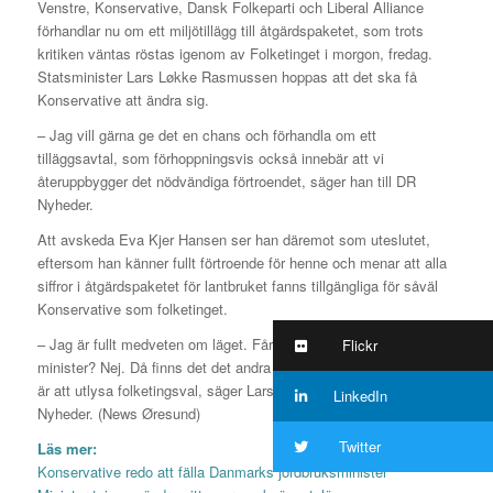
Venstre, Konservative, Dansk Folkeparti och Liberal Alliance
förhandlar nu om ett miljötillägg till åtgärdspaketet, som trots
kritiken väntas röstas igenom av Folketinget i morgon, fredag.
Statsminister Lars Løkke Rasmussen hoppas att det ska få
Konservative att ändra sig.
– Jag vill gärna ge det en chans och förhandla om ett
tilläggsavtal, som förhoppningsvis också innebär att vi
återuppbygger det nödvändiga förtroendet, säger han till DR
Nyheder.
Att avskeda Eva Kjer Hansen ser han däremot som uteslutet,
eftersom han känner fullt förtroende för henne och menar att alla
siffror i åtgärdspaketet för lantbruket fanns tillgängliga för såväl
Konservative som folketinget.
– Jag är fullt medveten om läget. Får det mig att avskeda min
Flickr
minister? Nej. Då finns det det andra lite mer troliga utfallet. Det
är att utlysa folketingsval, säger Lars Løkke Rasmussen till DR
LinkedIn
Nyheder. (News Øresund)
Twitter
Läs mer:
Konservative redo att fälla Danmarks jordbruksminister