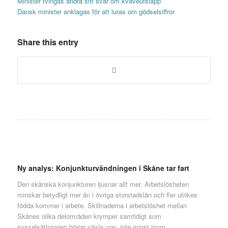
Minister tvingas ändra sitt svar om kväveutsläpp
Dansk minister anklagas för att luras om gödselsiffror
Share this entry
Ny analys: Konjunkturvändningen i Skåne tar fart
Den skånska konjunkturen ljusnar allt mer. Arbetslösheten
minskar betydligt mer än i övriga storstadslän och fler utrikes
födda kommer i arbete. Skillnaderna i arbetslöshet mellan
Skånes olika delområden krymper samtidigt som
sysselsättningen börjar växla upp, inte minst inom