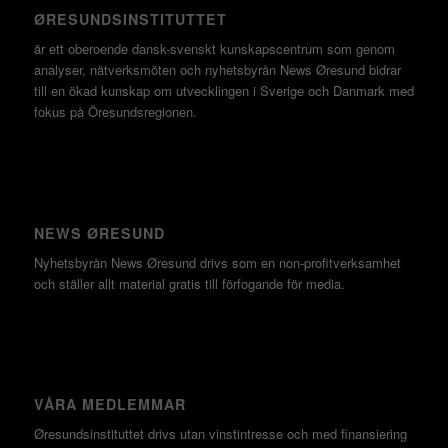
ØRESUNDSINSTITUTTET
är ett oberoende dansk-svenskt kunskapscentrum som genom
analyser, nätverksmöten och nyhetsbyrån News Øresund bidrar
till en ökad kunskap om utvecklingen i Sverige och Danmark med
fokus på Öresundsregionen.
NEWS ØRESUND
Nyhetsbyrån News Øresund drivs som en non-profitverksamhet
och ställer allt material gratis till förfogande för media.
VÅRA MEDLEMMAR
Øresundsinstituttet drivs utan vinst­intresse och med finansiering