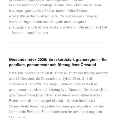
försvarssektorn och företagstjänster. Men jobbtillväxten sker
huvudsakligen i västra Skåne, medan östra Skånes
arbetstillfällen har blivit allt färre. På bostadsmarknaden är
återhämtningen desto mer dämpad, med avtagande
prisuppgångar och ett bostadsbyggande som inte riktigt tagit fart
– förutom i Lund.
Läs mer →
Øresundsindex 2026: En rekordstark gränsregion – fler
pendlare, personresor och företag över Öresund
Øresundsindexet har stigit till en ny nivå från det tidigare rekordet
på 112 förra året, då Øresundsbron fyllde 25 år, till 115
indexenheter år 2026. Ökningen i indexet drivs särskilt av
personresor, pendlare och företag över Öresund. Det bidrar till att
göra Öresundsregionen till en starkare arbetsmarknadsregion.
Endast en indikator har gått tillbaka – danska fritidshus i
Skåne. Årets tema i rapporten fokuserar på betydelsen av den
kommande Fehmarn Bält-förbindelsen för turismen i regionen.
Läs mer →