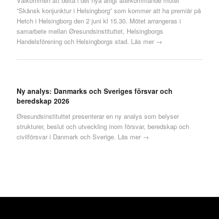
Välkommen att delta i det nya årligt återkommande mötet
”Skånsk konjunktur i Helsingborg” som kommer att ha premiär på
Hetch i Helsingborg den 2 juni kl 15.30. Mötet arrangeras i
samarbete mellan Øresundsinstituttet, Helsingborgs
Handelsförening och Helsingborgs stad.
Läs mer →
Ny analys: Danmarks och Sveriges försvar och
beredskap 2026
Øresundsinstituttet presenterar en ny analys som belyser
strukturer, beslut och utveckling inom försvar, beredskap och
civilförsvar i Danmark och Sverige.
Läs mer →