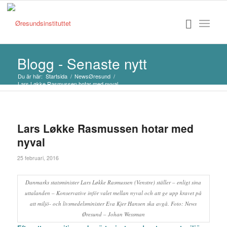
Blogg - Senaste nytt
Du är här:
Startsida
/
NewsØresund
/
Lars Løkke Rasmussen hotar med nyval
Lars Løkke Rasmussen hotar med
nyval
25 februari, 2016
Danmarks statsminister Lars Løkke Rasmussen (Venstre) ställer – enligt sina
uttalanden – Konservative inför valet mellan nyval och att ge upp kravet på
att miljö- och livsmedelsminister Eva Kjer Hansen ska avgå. Foto: News
Øresund – Johan Wessman