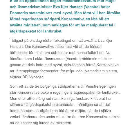
Efter att oppositionen begärt misstroendevotum mot miljö-
och livsmedelsminister Eva Kjer Hansen (Venstre) hotar
Danmarks statsminister med nyval. Men först vill han försöka
förmå regeringens stödparti Konservative att låta bli att
avsätta ministern, som anklagas för att ha manipulerat tal i
åtgärdspaketet för lantbruket.
Tidigast på onsdag röstar folketinget om att avsätta Eva Kjer
Hansen. Om Konservative håller fast vid att de förlorat
förtroendet för ministern och röstar mot henne faller hon. Nu
försöker Lars Løkke Rasmussen (Venstre) rädda sin minister
genom att dels hota med nyval, dels försöka förmå Konservative
att ”återuppbygga förtroendet” för miljö- och livsmedelsministern,
skriver DR Nyheder.
Som ett av de tre borgerliga stödpartierna till Venstreregeringen
står Konservative bakom regeringens åtgärdspaket för lantbruket.
Men efter att en lång rad namnkunniga forskare kritiserat hur
siffrorna i åtgärdspaketet presenterats – nämligen så att det
framstått som att åtgärderna förbättrar miljön, när de i själva
verket försämrar den under minst tre år – har Konservative uttalat
att de känner sig lurade av ministern.