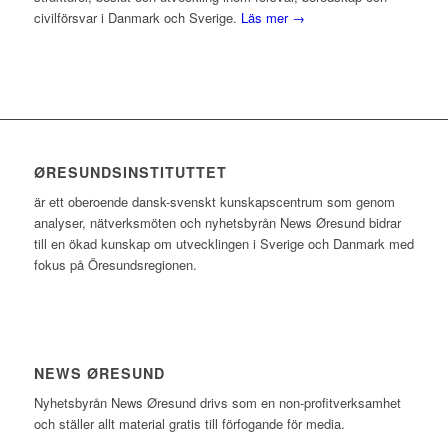
civilförsvar i Danmark och Sverige.
Läs mer →
ØRESUNDSINSTITUTTET
är ett oberoende dansk-svenskt kunskapscentrum som genom
analyser, nätverksmöten och nyhetsbyrån News Øresund bidrar
till en ökad kunskap om utvecklingen i Sverige och Danmark med
fokus på Öresundsregionen.
NEWS ØRESUND
Nyhetsbyrån News Øresund drivs som en non-profitverksamhet
och ställer allt material gratis till förfogande för media.