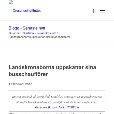
Blogg - Senaste nytt
Du är här:
Startsida
/
NewsØresund
/
Landskronaborna uppskattar sina busschaufförer
Landskronaborna uppskattar sina
busschaufförer
12 februari, 2016
Ett gott turutbud, till exempel till Citadellet, är troligen en av anledningarna
till varför Landskronaborna är så nöjda med sin kollektivtrafik. Foto:
Guillaume Baviere, Flickr
,
CC BY 2.0