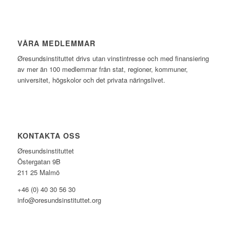
VÅRA MEDLEMMAR
Øresundsinstituttet drivs utan vinst­intresse och med finansiering
av mer än 100 medlemmar från stat, regioner, kommuner,
universitet, högskolor och det privata näringslivet.
KONTAKTA OSS
Øresundsinstituttet
Östergatan 9B
211 25 Malmö
+46 (0) 40 30 56 30
info@oresundsinstituttet.org