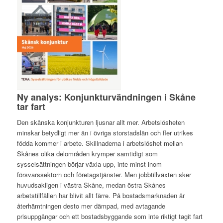
Ny analys: Konjunkturvändningen i Skåne
tar fart
Den skånska konjunkturen ljusnar allt mer. Arbetslösheten
minskar betydligt mer än i övriga storstadslän och fler utrikes
födda kommer i arbete. Skillnaderna i arbetslöshet mellan
Skånes olika delområden krymper samtidigt som
sysselsättningen börjar växla upp, inte minst inom
försvarssektorn och företagstjänster. Men jobbtillväxten sker
huvudsakligen i västra Skåne, medan östra Skånes
arbetstillfällen har blivit allt färre. På bostadsmarknaden är
återhämtningen desto mer dämpad, med avtagande
prisuppgångar och ett bostadsbyggande som inte riktigt tagit fart