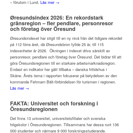
– förutom i Lund.
Läs mer →
Øresundsindex 2026: En rekordstark
gränsregion – fler pendlare, personresor
och företag över Öresund
Øresundsindexet har stigit till en ny nivå från det tidigare rekordet
på 112 förra året, då Øresundsbron fyllde 25 år, till 115
indexenheter år 2026. Ökningen i indexet drivs särskilt av
personresor, pendlare och företag över Öresund. Det bidrar till att
göra Öresundsregionen till en starkare arbetsmarknadsregion.
Endast en indikator har gått tillbaka – danska fritidshus i
Skåne. Årets tema i rapporten fokuserar på betydelsen av den
kommande Fehmarn Bält-förbindelsen för turismen i regionen.
Läs mer →
FAKTA: Universitet och forskning i
Öresundsregionen
Det finns 13 universitet, universitetsfilialer och svenska
högskolor i Öresundsregionen. Tillsammans har dessa runt 136
000 studenter och närmare 9 000 forskningsstuderande.