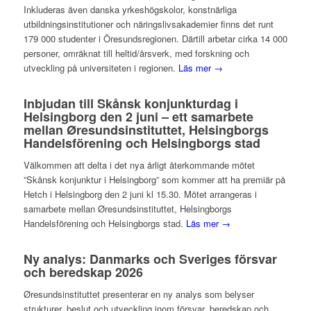
Inkluderas även danska yrkeshögskolor, konstnärliga
utbildningsinstitutioner och näringslivsakademier finns det runt
179 000 studenter i Öresundsregionen. Därtill arbetar cirka 14 000
personer, omräknat till heltid/årsverk, med forskning och
utveckling på universiteten i regionen.
Läs mer →
Inbjudan till Skånsk konjunkturdag i
Helsingborg den 2 juni – ett samarbete
mellan Øresundsinstituttet, Helsingborgs
Handelsförening och Helsingborgs stad
Välkommen att delta i det nya årligt återkommande mötet
”Skånsk konjunktur i Helsingborg” som kommer att ha premiär på
Hetch i Helsingborg den 2 juni kl 15.30. Mötet arrangeras i
samarbete mellan Øresundsinstituttet, Helsingborgs
Handelsförening och Helsingborgs stad.
Läs mer →
Ny analys: Danmarks och Sveriges försvar
och beredskap 2026
Øresundsinstituttet presenterar en ny analys som belyser
strukturer, beslut och utveckling inom försvar, beredskap och