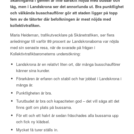
Skåningarna i gemen är inte särskilt nöjda med bussar och
tåg, men i Landskrona ser det annorlunda ut. Bra punktlighet
och välkända busschaufförer gör att staden ligger på topp
fem av de tätorter där befolkningen är mest nöjda med
kollektivtrafiken.
Maria Heideman, trafikutvecklare på Skånetrafiken, ser flera
anledningar till varför 89 procent av Landskronaborna var nöjda
med sin senaste resa, när de svarade på frågan i
Kollektivtrafikbarometerns undersökning:
Landskrona är en relativt liten ort, där många busschaufförer
känner sina kunder.
Förarkåren är erfaren och stabil och har jobbat i Landskrona i
många år.
Punktligheten är bra.
Turutbudet är bra och kapaciteten god – det vill säga att det
finns gott om plats på bussarna.
För ett och ett halvt år sedan fräschades alla bussarna upp
och fick ny klädsel.
Mycket få turer ställs in.