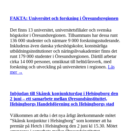
FAKTA: Universitet och forskning i Öresundsregionen
Det finns 13 universitet, universitetsfilialer och svenska
högskolor i Öresundsregionen. Tillsammans har dessa runt
136 000 studenter och närmare 9 000 forskningsstuderande.
Inkluderas även danska yrkeshögskolor, konstnärliga
utbildningsinstitutioner och näringslivsakademier finns det
runt 179 000 studenter i Öresundsregionen. Därtill arbetar
cirka 14 000 personer, omräknat till heltid/årsverk, med
forskning och utveckling på universiteten i regionen.
Läs
mer →
Inbjudan till Skånsk konjunkturdag i Helsingborg den
2 juni – ett samarbete mellan Øresundsinstituttet,
Helsingborgs Handelsförening och Helsingborgs stad
Välkommen att delta i det nya årligt återkommande mötet
”Skånsk konjunktur i Helsingborg” som kommer att ha
premiär på Hetch i Helsingborg den 2 juni kl 15.30. Mötet