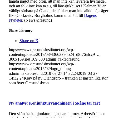
hända något med bron, att man inte kan leverera livsmedel
och att folk inte kan ta sig till länssjukhuset i Kalmar. Vi är
väldigt sårbara på Öland, det tänker man inte alltid på, säger
Ilko Corkovic, Borgholms kommunalråd, till
Dagens
Nyheter
. (News Øresund)
Share this entry
Share on X
https://www.oresundsinstituttet.org/wp-
content/uploads/2019/03/43663794524_d8f76afcc9_z-
300x169.jpg
169
300
admin_faktaoresund
https://www.oresundsinstituttet.org/wp-
content/uploads/2015/02/logo_oi.png
admin_faktaoresund
2019-03-27 14:32:24
2019-03-27
14:32:24
Krav på ny Ölandsbro – trafiken är nästan lika stor
som över Öresundsbron
Ny analys: Konjunkturvändningen i Skåne tar fart
Den skånska konjunkturen ljusnar allt mer. Arbetslösheten