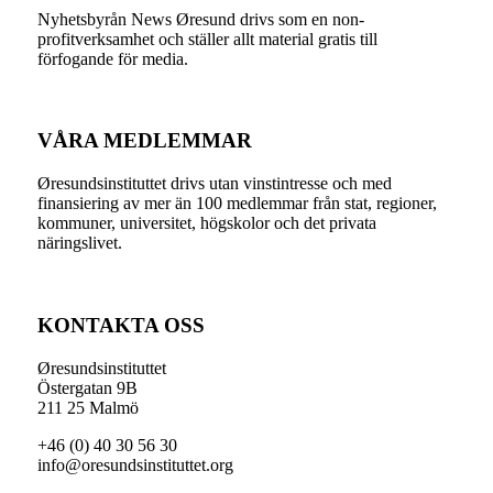
Nyhetsbyrån News Øresund drivs som en non-
profitverksamhet och ställer allt material gratis till
förfogande för media.
VÅRA MEDLEMMAR
Øresundsinstituttet drivs utan vinst­intresse och med
finansiering av mer än 100 medlemmar från stat, regioner,
kommuner, universitet, högskolor och det privata
näringslivet.
KONTAKTA OSS
Øresundsinstituttet
Östergatan 9B
211 25 Malmö
+46 (0) 40 30 56 30
info@oresundsinstituttet.org