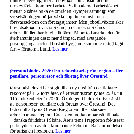
minskar betydligt mer än i övriga storstadslän och fler
utrikes födda kommer i arbete. Skillnaderna i arbetslöshet
mellan Skånes olika delområden krymper samtidigt som
sysselsättningen börjar växla upp, inte minst inom
försvarssektorn och företagstjänster. Men jobbtillväxten sker
huvudsakligen i västra Skåne, medan östra Skånes
arbetstillfällen har blivit allt färre. På bostadsmarknaden är
återhämtningen desto mer dämpad, med avtagande
prisuppgångar och ett bostadsbyggande som inte riktigt tagit
fart – förutom i Lund.
Läs mer →
Øresundsindex 2026: En rekordstark gränsregion – fler
pendlare, personresor och företag över Öresund
Øresundsindexet har stigit till en ny nivå från det tidigare
rekordet på 112 förra året, då Øresundsbron fyllde 25 år, till
115 indexenheter år 2026. Ökningen i indexet drivs särskilt
av personresor, pendlare och företag över Öresund. Det
bidrar till att göra Öresundsregionen till en starkare
arbetsmarknadsregion. Endast en indikator har gått tillbaka
– danska fritidshus i Skåne. Årets tema i rapporten fokuserar
på betydelsen av den kommande Fehmarn Bält-förbindelsen
för turismen i regionen.
Läs mer →