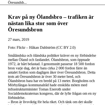
Öresundsb...
Krav på ny Ölandsbro – trafiken är
nästan lika stor som över
Öresundsbron
27 mars, 2019
Foto: Flickr – Håkan Dahlström (CC BY 2.0)
Småländska och öländska politiker kräver en ny förbindelse
mellan Öland och fastlandet. Ölandsbron, som öppnade
1972, är hårt belastad. I genomsnitt passerar 18 500 fordon
bron varje dag, det är bara cirka 2 000 fordon färre än
antalet fordon som dagligen åker över Öresundsbron. Detta
trots att Öresundsbron är över 30 meter bred, och
Ölandsbron bara har en bredd på 13 meter. Borgholms och
Mörbylångas kommunalråd hade enskilda möten med
infrastrukturminister Tomas Eneroth under
Socialdemokraternas kongress, där de lyfte frågan om en ny
förbindelse.
– Bron är livsviktig för hela riket. Och tänk om det skulle