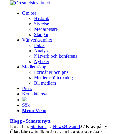
Om oss
Historik
Styrelse
Medarbetare
Stadgar
Vår verksamhet
Fakta
Analys
Nätverk och konferens
Nyheter
Medlemskap
Förmåner och pris
Medlemsförteckning
Bli medlem
Press
Kontakta oss
Sök
Menu
Menu
Blogg - Senaste nytt
Du är här:
Startsida
1
/
NewsØresund
2
/
Krav på ny
Ölandsbro – trafiken är nästan lika stor som över