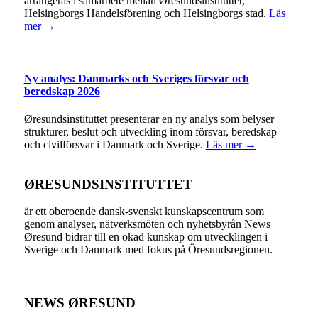
arrangeras i samarbete mellan Øresundsinstituttet,
Helsingborgs Handelsförening och Helsingborgs stad.
Läs
mer →
Ny analys: Danmarks och Sveriges försvar och
beredskap 2026
Øresundsinstituttet presenterar en ny analys som belyser
strukturer, beslut och utveckling inom försvar, beredskap
och civilförsvar i Danmark och Sverige.
Läs mer →
ØRESUNDSINSTITUTTET
är ett oberoende dansk-svenskt kunskapscentrum som
genom analyser, nätverksmöten och nyhetsbyrån News
Øresund bidrar till en ökad kunskap om utvecklingen i
Sverige och Danmark med fokus på Öresundsregionen.
NEWS ØRESUND