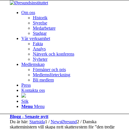
Om oss
Historik
Styrelse
Medarbetare
Stadgar
Vår verksamhet
Fakta
Analys
Nätverk och konferens
Nyheter
Medlemskap
Förmåner och pris
Medlemsförteckning
Bli medlem
Press
Kontakta oss
Sök
Menu
Menu
Blogg - Senaste nytt
Du är här:
Startsida
1
/
NewsØresund
2
/
Danska
skatteministern vill skapa nytt skattesystem för ”den tredje