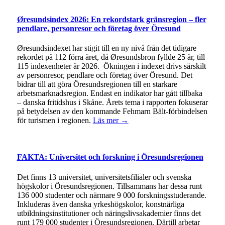
Øresundsindex 2026: En rekordstark gränsregion – fler
pendlare, personresor och företag över Öresund
Øresundsindexet har stigit till en ny nivå från det tidigare
rekordet på 112 förra året, då Øresundsbron fyllde 25 år, till
115 indexenheter år 2026. Ökningen i indexet drivs särskilt
av personresor, pendlare och företag över Öresund. Det
bidrar till att göra Öresundsregionen till en starkare
arbetsmarknadsregion. Endast en indikator har gått tillbaka
– danska fritidshus i Skåne. Årets tema i rapporten fokuserar
på betydelsen av den kommande Fehmarn Bält-förbindelsen
för turismen i regionen.
Läs mer →
FAKTA: Universitet och forskning i Öresundsregionen
Det finns 13 universitet, universitetsfilialer och svenska
högskolor i Öresundsregionen. Tillsammans har dessa runt
136 000 studenter och närmare 9 000 forskningsstuderande.
Inkluderas även danska yrkeshögskolor, konstnärliga
utbildningsinstitutioner och näringslivsakademier finns det
runt 179 000 studenter i Öresundsregionen. Därtill arbetar