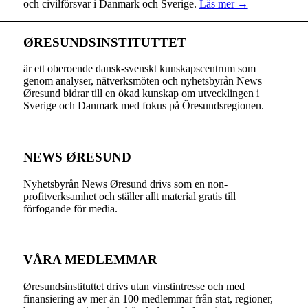
och civilförsvar i Danmark och Sverige.
Läs mer →
ØRESUNDSINSTITUTTET
är ett oberoende dansk-svenskt kunskapscentrum som
genom analyser, nätverksmöten och nyhetsbyrån News
Øresund bidrar till en ökad kunskap om utvecklingen i
Sverige och Danmark med fokus på Öresundsregionen.
NEWS ØRESUND
Nyhetsbyrån News Øresund drivs som en non-
profitverksamhet och ställer allt material gratis till
förfogande för media.
VÅRA MEDLEMMAR
Øresundsinstituttet drivs utan vinst­intresse och med
finansiering av mer än 100 medlemmar från stat, regioner,