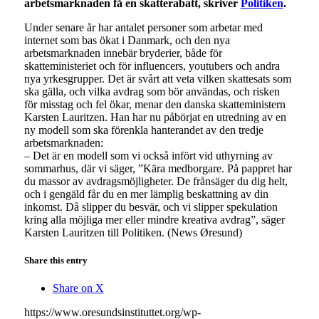
arbetsmarknaden få en skatterabatt, skriver
Politiken
.
Under senare år har antalet personer som arbetar med
internet som bas ökat i Danmark, och den nya
arbetsmarknaden innebär bryderier, både för
skatteministeriet och för influencers, youtubers och andra
nya yrkesgrupper. Det är svårt att veta vilken skattesats som
ska gälla, och vilka avdrag som bör användas, och risken
för misstag och fel ökar, menar den danska skatteministern
Karsten Lauritzen. Han har nu påbörjat en utredning av en
ny modell som ska förenkla hanterandet av den tredje
arbetsmarknaden:
– Det är en modell som vi också infört vid uthyrning av
sommarhus, där vi säger, ”Kära medborgare. På pappret har
du massor av avdragsmöjligheter. De frånsäger du dig helt,
och i gengäld får du en mer lämplig beskattning av din
inkomst. Då slipper du besvär, och vi slipper spekulation
kring alla möjliga mer eller mindre kreativa avdrag”, säger
Karsten Lauritzen till Politiken. (News Øresund)
Share this entry
Share on X
https://www.oresundsinstituttet.org/wp-