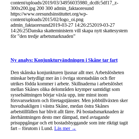
content/uploads/2019/03/34956035980_dcdfc5df17_z-
300x200.jpg
200
300
admin_faktaoresund
https://www.oresundsinstituttet.org/wp-
content/uploads/2015/02/logo_oi.png
admin_faktaoresund
2019-03-27 14:26:25
2019-03-27
14:26:25
Danska skatteministern vill skapa nytt skattesystem
för ”den tredje arbetsmarknaden”
Ny analys: Konjunkturvändningen i Skåne tar fart
Den skånska konjunkturen ljusnar allt mer. Arbetslösheten
minskar betydligt mer än i övriga storstadslän och fler
utrikes födda kommer i arbete. Skillnaderna i arbetslöshet
mellan Skånes olika delområden krymper samtidigt som
sysselsättningen börjar växla upp, inte minst inom
försvarssektorn och företagstjänster. Men jobbtillväxten sker
huvudsakligen i västra Skåne, medan östra Skånes
arbetstillfällen har blivit allt färre. På bostadsmarknaden är
återhämtningen desto mer dämpad, med avtagande
prisuppgångar och ett bostadsbyggande som inte riktigt tagit
fart – förutom i Lund.
Läs mer →