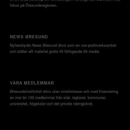
fokus på Öresundsregionen.
NEWS ØRESUND
Nyhetsbyrån News Øresund drivs som en non-profitverksamhet
och ställer allt material gratis till förfogande för media.
VÅRA MEDLEMMAR
Øresundsinstituttet drivs utan vinst­intresse och med finansiering
av mer än 100 medlemmar från stat, regioner, kommuner,
universitet, högskolor och det privata näringslivet.