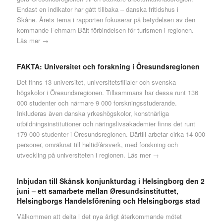
Endast en indikator har gått tillbaka – danska fritidshus i
Skåne. Årets tema i rapporten fokuserar på betydelsen av den
kommande Fehmarn Bält-förbindelsen för turismen i regionen.
Läs mer →
FAKTA: Universitet och forskning i Öresundsregionen
Det finns 13 universitet, universitetsfilialer och svenska
högskolor i Öresundsregionen. Tillsammans har dessa runt 136
000 studenter och närmare 9 000 forskningsstuderande.
Inkluderas även danska yrkeshögskolor, konstnärliga
utbildningsinstitutioner och näringslivsakademier finns det runt
179 000 studenter i Öresundsregionen. Därtill arbetar cirka 14 000
personer, omräknat till heltid/årsverk, med forskning och
utveckling på universiteten i regionen.
Läs mer →
Inbjudan till Skånsk konjunkturdag i Helsingborg den 2
juni – ett samarbete mellan Øresundsinstituttet,
Helsingborgs Handelsförening och Helsingborgs stad
Välkommen att delta i det nya årligt återkommande mötet