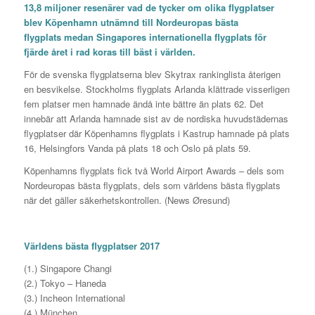
13,8 miljoner resenärer vad de tycker om olika flygplatser
blev Köpenhamn utnämnd till Nordeuropas bästa
flygplats medan Singapores internationella flygplats för
fjärde året i rad koras till bäst i världen.
För de svenska flygplatserna blev Skytrax rankinglista återigen
en besvikelse. Stockholms flygplats Arlanda klättrade visserligen
fem platser men hamnade ändå inte bättre än plats 62. Det
innebär att Arlanda hamnade sist av de nordiska huvudstädernas
flygplatser där Köpenhamns flygplats i Kastrup hamnade på plats
16, Helsingfors Vanda på plats 18 och Oslo på plats 59.
Köpenhamns flygplats fick två World Airport Awards – dels som
Nordeuropas bästa flygplats, dels som världens bästa flygplats
när det gäller säkerhetskontrollen. (News Øresund)
Världens bästa flygplatser 2017
(1.) Singapore Changi
(2.) Tokyo – Haneda
(3.) Incheon International
(4.) München