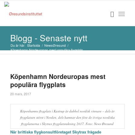
Blogg - Senaste nytt
Du är här:
Startsida
/
NewsØresund
/
Köpenhamn Nordeuropas mest populära flygplats
Köpenhamn Nordeuropas mest
populära flygplats
20 mars, 2017
Köpenhamns flygplats i Kastrup är dubbel nordisk vinnare – dels är
flygplatsen störst i Norden, dels hamnar den före de övriga nordiska
flygplatserna i Skytrax flygplatsrakning 2017. Foto: News Øresund
När brittiska flygkonsultföretaget Skytrax frågade