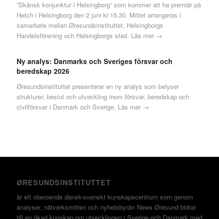
”Skånsk konjunktur i Helsingborg” som kommer att ha premiär på
Hetch i Helsingborg den 2 juni kl 15.30. Mötet arrangeras i
samarbete mellan Øresundsinstituttet, Helsingborgs
Handelsförening och Helsingborgs stad.
Läs mer →
Ny analys: Danmarks och Sveriges försvar och
beredskap 2026
Øresundsinstituttet presenterar en ny analys som belyser
strukturer, beslut och utveckling inom försvar, beredskap och
civilförsvar i Danmark och Sverige.
Läs mer →
ØRESUNDSINSTITUTTET
är ett oberoende dansk-svenskt kunskapscentrum som genom
analyser, nätverksmöten och nyhetsbyrån News Øresund bidrar
till en ökad kunskap om utvecklingen i Sverige och Danmark med