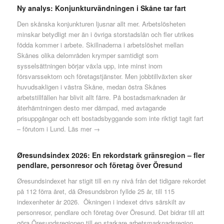
Ny analys: Konjunkturvändningen i Skåne tar fart
Den skånska konjunkturen ljusnar allt mer. Arbetslösheten
minskar betydligt mer än i övriga storstadslän och fler utrikes
födda kommer i arbete. Skillnaderna i arbetslöshet mellan
Skånes olika delområden krymper samtidigt som
sysselsättningen börjar växla upp, inte minst inom
försvarssektorn och företagstjänster. Men jobbtillväxten sker
huvudsakligen i västra Skåne, medan östra Skånes
arbetstillfällen har blivit allt färre. På bostadsmarknaden är
återhämtningen desto mer dämpad, med avtagande
prisuppgångar och ett bostadsbyggande som inte riktigt tagit fart
– förutom i Lund.
Läs mer →
Øresundsindex 2026: En rekordstark gränsregion – fler
pendlare, personresor och företag över Öresund
Øresundsindexet har stigit till en ny nivå från det tidigare rekordet
på 112 förra året, då Øresundsbron fyllde 25 år, till 115
indexenheter år 2026. Ökningen i indexet drivs särskilt av
personresor, pendlare och företag över Öresund. Det bidrar till att
göra Öresundsregionen till en starkare arbetsmarknadsregion.