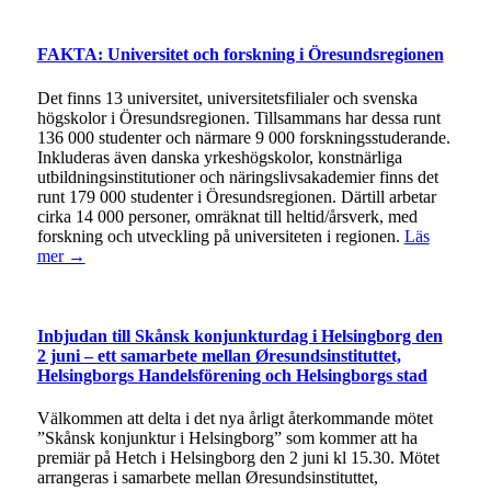
FAKTA: Universitet och forskning i Öresundsregionen
Det finns 13 universitet, universitetsfilialer och svenska
högskolor i Öresundsregionen. Tillsammans har dessa runt
136 000 studenter och närmare 9 000 forskningsstuderande.
Inkluderas även danska yrkeshögskolor, konstnärliga
utbildningsinstitutioner och näringslivsakademier finns det
runt 179 000 studenter i Öresundsregionen. Därtill arbetar
cirka 14 000 personer, omräknat till heltid/årsverk, med
forskning och utveckling på universiteten i regionen.
Läs
mer →
Inbjudan till Skånsk konjunkturdag i Helsingborg den
2 juni – ett samarbete mellan Øresundsinstituttet,
Helsingborgs Handelsförening och Helsingborgs stad
Välkommen att delta i det nya årligt återkommande mötet
”Skånsk konjunktur i Helsingborg” som kommer att ha
premiär på Hetch i Helsingborg den 2 juni kl 15.30. Mötet
arrangeras i samarbete mellan Øresundsinstituttet,