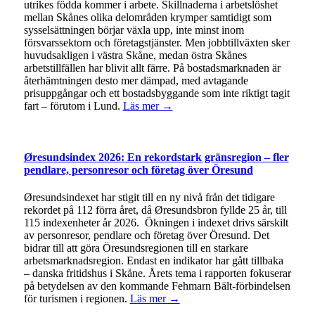
utrikes födda kommer i arbete. Skillnaderna i arbetslöshet
mellan Skånes olika delområden krymper samtidigt som
sysselsättningen börjar växla upp, inte minst inom
försvarssektorn och företagstjänster. Men jobbtillväxten sker
huvudsakligen i västra Skåne, medan östra Skånes
arbetstillfällen har blivit allt färre. På bostadsmarknaden är
återhämtningen desto mer dämpad, med avtagande
prisuppgångar och ett bostadsbyggande som inte riktigt tagit
fart – förutom i Lund.
Läs mer →
Øresundsindex 2026: En rekordstark gränsregion – fler
pendlare, personresor och företag över Öresund
Øresundsindexet har stigit till en ny nivå från det tidigare
rekordet på 112 förra året, då Øresundsbron fyllde 25 år, till
115 indexenheter år 2026. Ökningen i indexet drivs särskilt
av personresor, pendlare och företag över Öresund. Det
bidrar till att göra Öresundsregionen till en starkare
arbetsmarknadsregion. Endast en indikator har gått tillbaka
– danska fritidshus i Skåne. Årets tema i rapporten fokuserar
på betydelsen av den kommande Fehmarn Bält-förbindelsen
för turismen i regionen.
Läs mer →