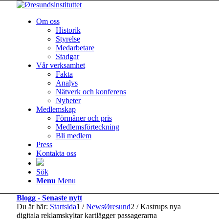
Om oss
Historik
Styrelse
Medarbetare
Stadgar
Vår verksamhet
Fakta
Analys
Nätverk och konferens
Nyheter
Medlemskap
Förmåner och pris
Medlemsförteckning
Bli medlem
Press
Kontakta oss
Sök
Menu
Menu
Blogg - Senaste nytt
Du är här:
Startsida
1
/
NewsØresund
2
/
Kastrups nya
digitala reklamskyltar kartlägger passagerarna