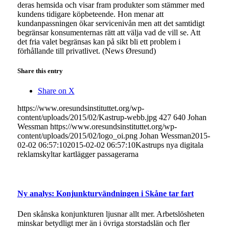
deras hemsida och visar fram produkter som stämmer med
kundens tidigare köpbeteende. Hon menar att
kundanpassningen ökar servicenivån men att det samtidigt
begränsar konsumenternas rätt att välja vad de vill se. Att
det fria valet begränsas kan på sikt bli ett problem i
förhållande till privatlivet. (News Øresund)
Share this entry
Share on X
https://www.oresundsinstituttet.org/wp-
content/uploads/2015/02/Kastrup-webb.jpg
427
640
Johan
Wessman
https://www.oresundsinstituttet.org/wp-
content/uploads/2015/02/logo_oi.png
Johan Wessman
2015-
02-02 06:57:10
2015-02-02 06:57:10
Kastrups nya digitala
reklamskyltar kartlägger passagerarna
Ny analys: Konjunkturvändningen i Skåne tar fart
Den skånska konjunkturen ljusnar allt mer. Arbetslösheten
minskar betydligt mer än i övriga storstadslän och fler