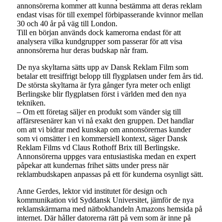
annonsörerna kommer att kunna bestämma att deras reklam
endast visas för till exempel förbipasserande kvinnor mellan
30 och 40 år på väg till London.
Till en början används dock kamerorna endast för att
analysera vilka kundgrupper som passerar för att visa
annonsörerna hur deras budskap når fram.
De nya skyltarna sätts upp av Dansk Reklam Film som
betalar ett tresiffrigt belopp till flygplatsen under fem års tid.
De största skyltarna är fyra gånger fyra meter och enligt
Berlingske blir flygplatsen först i världen med den nya
tekniken.
– Om ett företag säljer en produkt som vänder sig till
affärsresenärer kan vi nå exakt den gruppen. Det handlar
om att vi bidrar med kunskap om annonsörernas kunder
som vi omsätter i en kommersiell kontext, säger Dansk
Reklam Films vd Claus Rothoff Brix till Berlingske.
Annonsörerna uppges vara entusiastiska medan en expert
påpekar att kundernas frihet sätts under press när
reklambudskapen anpassas på ett för kunderna osynligt sätt.
Anne Gerdes, lektor vid institutet för design och
kommunikation vid Syddansk Universitet, jämför de nya
reklamskärmarna med nätbokhandeln Amazons hemsida på
internet. Där håller datorerna rätt på vem som är inne på