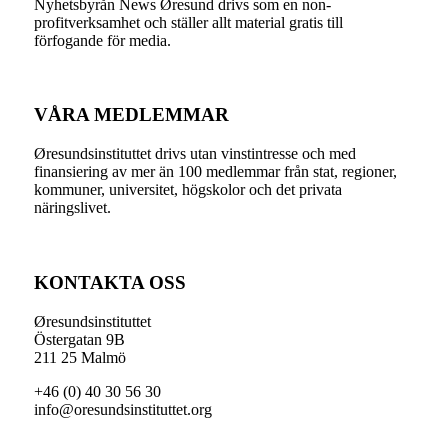
Nyhetsbyrån News Øresund drivs som en non-
profitverksamhet och ställer allt material gratis till
förfogande för media.
VÅRA MEDLEMMAR
Øresundsinstituttet drivs utan vinst­intresse och med
finansiering av mer än 100 medlemmar från stat, regioner,
kommuner, universitet, högskolor och det privata
näringslivet.
KONTAKTA OSS
Øresundsinstituttet
Östergatan 9B
211 25 Malmö
+46 (0) 40 30 56 30
info@oresundsinstituttet.org