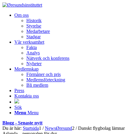
Om oss
Historik
Styrelse
Medarbetare
Stadgar
Vår verksamhet
Fakta
Analys
Nätverk och konferens
Nyheter
Medlemskap
Förmåner och pris
Medlemsförteckning
Bli medlem
Press
Kontakta oss
Sök
Menu
Menu
Blogg - Senaste nytt
Du är här:
Startsida
1
/
NewsØresund
2
/
Danskt flygbolag lämnar
Arlanda – personalen för dyr