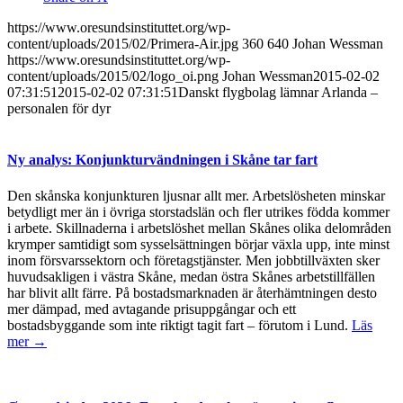
https://www.oresundsinstituttet.org/wp-
content/uploads/2015/02/Primera-Air.jpg
360
640
Johan Wessman
https://www.oresundsinstituttet.org/wp-
content/uploads/2015/02/logo_oi.png
Johan Wessman
2015-02-02
07:31:51
2015-02-02 07:31:51
Danskt flygbolag lämnar Arlanda –
personalen för dyr
Ny analys: Konjunkturvändningen i Skåne tar fart
Den skånska konjunkturen ljusnar allt mer. Arbetslösheten minskar
betydligt mer än i övriga storstadslän och fler utrikes födda kommer
i arbete. Skillnaderna i arbetslöshet mellan Skånes olika delområden
krymper samtidigt som sysselsättningen börjar växla upp, inte minst
inom försvarssektorn och företagstjänster. Men jobbtillväxten sker
huvudsakligen i västra Skåne, medan östra Skånes arbetstillfällen
har blivit allt färre. På bostadsmarknaden är återhämtningen desto
mer dämpad, med avtagande prisuppgångar och ett
bostadsbyggande som inte riktigt tagit fart – förutom i Lund.
Läs
mer →