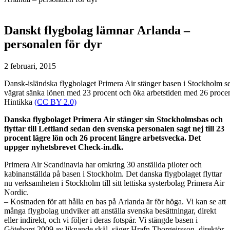
Danskt flygbolag lämnar Arlanda –
personalen för dyr
2 februari, 2015
Dansk-isländska flygbolaget Primera Air stänger basen i Stockholm s
vägrat sänka lönen med 23 procent och öka arbetstiden med 26 procent
Hintikka
(CC BY 2.0)
Danska flygbolaget Primera Air stänger sin Stockholmsbas och
flyttar till Lettland sedan den svenska personalen sagt nej till 23
procent lägre lön och 26 procent längre arbetsvecka. Det
uppger nyhetsbrevet Check-in.dk.
Primera Air Scandinavia har omkring 30 anställda piloter och
kabinanställda på basen i Stockholm. Det danska flygbolaget flyttar
nu verksamheten i Stockholm till sitt lettiska systerbolag Primera Air
Nordic.
– Kostnaden för att hålla en bas på Arlanda är för höga. Vi kan se att
många flygbolag undviker att anställa svenska besättningar, direkt
eller indirekt, och vi följer i deras fotspår. Vi stängde basen i
Göteborg 2009 av liknande skäl, säger Hrafn Thorgeirsson, direktör