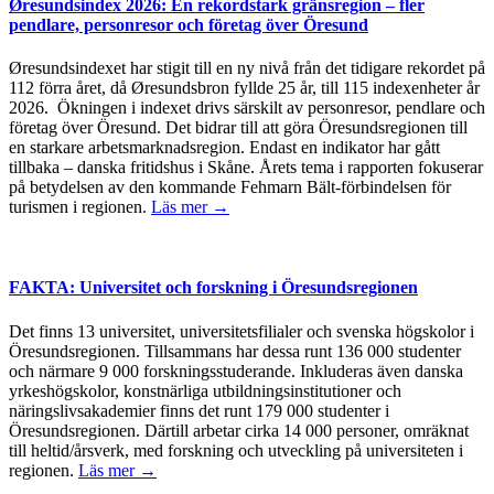
Øresundsindex 2026: En rekordstark gränsregion – fler
pendlare, personresor och företag över Öresund
Øresundsindexet har stigit till en ny nivå från det tidigare rekordet på
112 förra året, då Øresundsbron fyllde 25 år, till 115 indexenheter år
2026. Ökningen i indexet drivs särskilt av personresor, pendlare och
företag över Öresund. Det bidrar till att göra Öresundsregionen till
en starkare arbetsmarknadsregion. Endast en indikator har gått
tillbaka – danska fritidshus i Skåne. Årets tema i rapporten fokuserar
på betydelsen av den kommande Fehmarn Bält-förbindelsen för
turismen i regionen.
Läs mer →
FAKTA: Universitet och forskning i Öresundsregionen
Det finns 13 universitet, universitetsfilialer och svenska högskolor i
Öresundsregionen. Tillsammans har dessa runt 136 000 studenter
och närmare 9 000 forskningsstuderande. Inkluderas även danska
yrkeshögskolor, konstnärliga utbildningsinstitutioner och
näringslivsakademier finns det runt 179 000 studenter i
Öresundsregionen. Därtill arbetar cirka 14 000 personer, omräknat
till heltid/årsverk, med forskning och utveckling på universiteten i
regionen.
Läs mer →