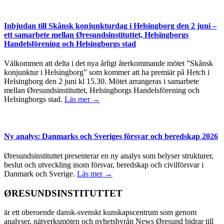
Inbjudan till Skånsk konjunkturdag i Helsingborg den 2 juni –
ett samarbete mellan Øresundsinstituttet, Helsingborgs
Handelsförening och Helsingborgs stad
Välkommen att delta i det nya årligt återkommande mötet ”Skånsk
konjunktur i Helsingborg” som kommer att ha premiär på Hetch i
Helsingborg den 2 juni kl 15.30. Mötet arrangeras i samarbete
mellan Øresundsinstituttet, Helsingborgs Handelsförening och
Helsingborgs stad.
Läs mer →
Ny analys: Danmarks och Sveriges försvar och beredskap 2026
Øresundsinstituttet presenterar en ny analys som belyser strukturer,
beslut och utveckling inom försvar, beredskap och civilförsvar i
Danmark och Sverige.
Läs mer →
ØRESUNDSINSTITUTTET
är ett oberoende dansk-svenskt kunskapscentrum som genom
analyser, nätverksmöten och nyhetsbyrån News Øresund bidrar till