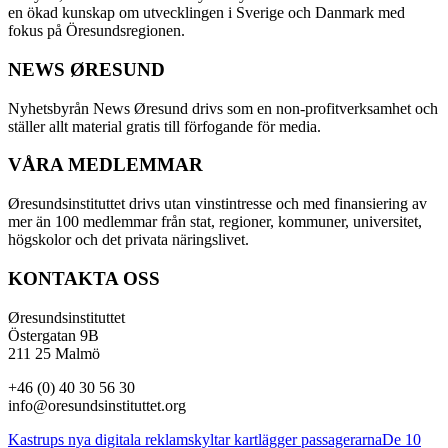
en ökad kunskap om utvecklingen i Sverige och Danmark med
fokus på Öresundsregionen.
NEWS ØRESUND
Nyhetsbyrån News Øresund drivs som en non-profitverksamhet och
ställer allt material gratis till förfogande för media.
VÅRA MEDLEMMAR
Øresundsinstituttet drivs utan vinst­intresse och med finansiering av
mer än 100 medlemmar från stat, regioner, kommuner, universitet,
högskolor och det privata näringslivet.
KONTAKTA OSS
Øresundsinstituttet
Östergatan 9B
211 25 Malmö
+46 (0) 40 30 56 30
info@oresundsinstituttet.org
Kastrups nya digitala reklamskyltar kartlägger passagerarna
De 10