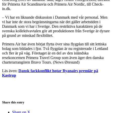
för Primera Air Scandinavia och Primera Air Nordic, till Check-
in.dk.
­­– Vi har en liknande diskussion i Danmark med vår personal. Men
vi har inte de stora begränsningarna när det gäller arbetstiden i
Danmark som vi har i Sverige. Den restriktiva karaktären på de
svenska kollektivavtalen gör att produktionen från Sverige är dyrare
på grund av minskad flexibilitet.
Primera Air har även börjat flytta över sina flygplan till sitt lettiska
bolag som bildades i fjor. Två flygplan är nu registrerade i Lettland
och fler är på väg. Företaget är en del av den isländska
resekoncernen Primera Travel Group som även äger den danska
charterarrangören Bravo Tours. (News Øresund)
Läs även:
Dansk fackkonflikt hotar Ryanairs premiär på
Kastrup
Share this entry
Share on X