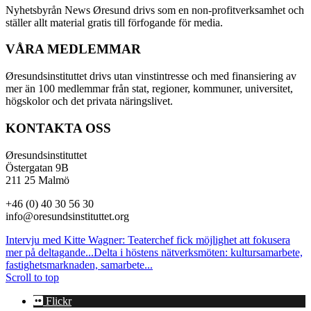
Nyhetsbyrån News Øresund drivs som en non-profitverksamhet och
ställer allt material gratis till förfogande för media.
VÅRA MEDLEMMAR
Øresundsinstituttet drivs utan vinst­intresse och med finansiering av
mer än 100 medlemmar från stat, regioner, kommuner, universitet,
högskolor och det privata näringslivet.
KONTAKTA OSS
Øresundsinstituttet
Östergatan 9B
211 25 Malmö
+46 (0) 40 30 56 30
info@oresundsinstituttet.org
Intervju med Kitte Wagner: Teaterchef fick möjlighet att fokusera
mer på deltagande...
Delta i höstens nätverksmöten: kultursamarbete,
fastighetsmarknaden, samarbete...
Scroll to top
Flickr