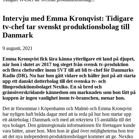
Intervju med Emma Kronqvist: Tidigare
tv-chef tar svenskt produktionsbolag till
Danmark
9 augusti, 2021
Emma Kronqvist fick lära känna ytterligare ett land på djupet,
när hon i slutet av 2017 tog steget från svensk tv-produktion
och flera chefsroller inom SVT till att bli tv-chef för Danmarks
Radio (DR). Nu har hon gått vidare och håller just på att starta
upp ett danskt dotterbolag till det svenska tv- och
filmproduktionsbolaget Nexiko. En så bred och
gränsöverskridande kännedom om marknaden som hon fått på
kuppen är ingen vanlighet inom tv-branschen, menar hon.
Det är försommar i Köpenhamn och Malmö och Emma Kronqvist
har nyligen haft bråda dagar med att ta reda på hur hon startar upp
ett aktiebolag i Danmark och med att rekrytera 15 anställda till det
nya bolaget. Den gränsregionala informationen för företagare kunde
vara bättre, anser hon. Men hon är glad över möjligheterna hon tror
att det nya independent-produktionsbolaget kommer att ge. Nexiko