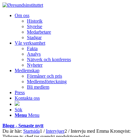
Om oss
Historik
Styrelse
Medarbetare
Stadgar
Vår verksamhet
Fakta
Analys
Nätverk och konferens
Nyheter
Medlemskap
Förmåner och pris
Medlemsförteckning
Bli medlem
Press
Kontakta oss
Sök
Menu
Menu
Blogg - Senaste nytt
Du är här:
Startsida
1
/
Intervjuer
2
/
Intervju med Emma Kronqvist:
Tidigare tv-chef tar svenskt produktionsbolag...