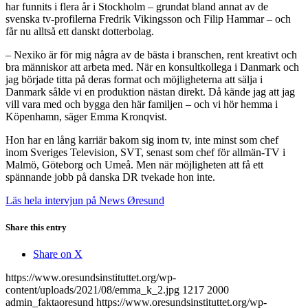
har funnits i flera år i Stockholm – grundat bland annat av de
svenska tv-profilerna Fredrik Vikingsson och Filip Hammar – och
får nu alltså ett danskt dotterbolag.
– Nexiko är för mig några av de bästa i branschen, rent kreativt och
bra människor att arbeta med. När en konsultkollega i Danmark och
jag började titta på deras format och möjligheterna att sälja i
Danmark sålde vi en produktion nästan direkt. Då kände jag att jag
vill vara med och bygga den här familjen – och vi hör hemma i
Köpenhamn, säger Emma Kronqvist.
Hon har en lång karriär bakom sig inom tv, inte minst som chef
inom Sveriges Television, SVT, senast som chef för allmän-TV i
Malmö, Göteborg och Umeå. Men när möjligheten att få ett
spännande jobb på danska DR tvekade hon inte.
Läs hela intervjun på News Øresund
Share this entry
Share on X
https://www.oresundsinstituttet.org/wp-
content/uploads/2021/08/emma_k_2.jpg
1217
2000
admin_faktaoresund
https://www.oresundsinstituttet.org/wp-