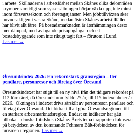
i arbete. Skillnaderna i arbetslöshet mellan Skånes olika delområden
krymper samtidigt som sysselsättningen börjar växla upp, inte minst
inom försvarssektorn och företagstjänster. Men jobbtillväxten sker
huvudsakligen i västra Skåne, medan östra Skånes arbetstillfällen
har blivit allt färre. På bostadsmarknaden är återhämtningen desto
mer dämpad, med avtagande prisuppgångar och ett
bostadsbyggande som inte riktigt tagit fart – förutom i Lund.
Läs mer →
Øresundsindex 2026: En rekordstark gränsregion – fler
pendlare, personresor och företag över Öresund
Øresundsindexet har stigit till en ny nivå från det tidigare rekordet på
112 förra året, då Øresundsbron fyllde 25 år, till 115 indexenheter år
2026. Ökningen i indexet drivs särskilt av personresor, pendlare och
företag över Öresund. Det bidrar till att göra Öresundsregionen till
en starkare arbetsmarknadsregion. Endast en indikator har gått
tillbaka – danska fritidshus i Skåne. Årets tema i rapporten fokuserar
på betydelsen av den kommande Fehmarn Bält-förbindelsen för
turismen i regionen.
Läs mer →