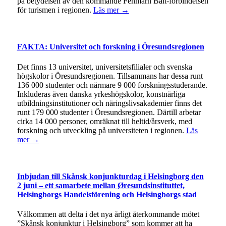
på betydelsen av den kommande Fehmarn Bält-förbindelsen
för turismen i regionen.
Läs mer →
FAKTA: Universitet och forskning i Öresundsregionen
Det finns 13 universitet, universitetsfilialer och svenska
högskolor i Öresundsregionen. Tillsammans har dessa runt
136 000 studenter och närmare 9 000 forskningsstuderande.
Inkluderas även danska yrkeshögskolor, konstnärliga
utbildningsinstitutioner och näringslivsakademier finns det
runt 179 000 studenter i Öresundsregionen. Därtill arbetar
cirka 14 000 personer, omräknat till heltid/årsverk, med
forskning och utveckling på universiteten i regionen.
Läs
mer →
Inbjudan till Skånsk konjunkturdag i Helsingborg den
2 juni – ett samarbete mellan Øresundsinstituttet,
Helsingborgs Handelsförening och Helsingborgs stad
Välkommen att delta i det nya årligt återkommande mötet
”Skånsk konjunktur i Helsingborg” som kommer att ha