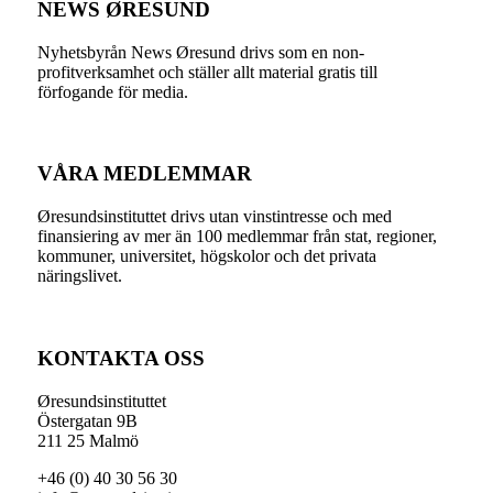
NEWS ØRESUND
Nyhetsbyrån News Øresund drivs som en non-
profitverksamhet och ställer allt material gratis till
förfogande för media.
VÅRA MEDLEMMAR
Øresundsinstituttet drivs utan vinst­intresse och med
finansiering av mer än 100 medlemmar från stat, regioner,
kommuner, universitet, högskolor och det privata
näringslivet.
KONTAKTA OSS
Øresundsinstituttet
Östergatan 9B
211 25 Malmö
+46 (0) 40 30 56 30