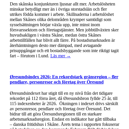
Den skånska konjunkturen ljusnar allt mer. Arbetslösheten
minskar betydligt mer än i övriga storstadslän och fler
utrikes födda kommer i arbete. Skillnaderna i arbetslöshet
mellan Skånes olika delområden krymper samtidigt som
sysselsättningen börjar växla upp, inte minst inom
försvarssektorn och företagstjänster. Men jobbtillväxten sker
huvudsakligen i västra Skåne, medan östra Skånes
arbetstillfällen har blivit allt färre. På bostadsmarknaden är
återhämtningen desto mer dämpad, med avtagande
prisuppgångar och ett bostadsbyggande som inte riktigt tagit
fart – förutom i Lund.
Läs mer →
Øresundsindex 2026: En rekordstark gränsregion – fler
pendlare, personresor och företag över Öresund
Øresundsindexet har stigit till en ny nivå från det tidigare
rekordet på 112 förra året, då Øresundsbron fyllde 25 år, till
115 indexenheter år 2026. Ökningen i indexet drivs särskilt
av personresor, pendlare och företag över Öresund. Det
bidrar till att göra Öresundsregionen till en starkare
arbetsmarknadsregion. Endast en indikator har gått tillbaka
– danska fritidshus i Skåne. Årets tema i rapporten fokuserar