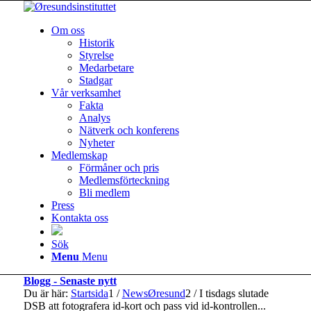
Om oss
Historik
Styrelse
Medarbetare
Stadgar
Vår verksamhet
Fakta
Analys
Nätverk och konferens
Nyheter
Medlemskap
Förmåner och pris
Medlemsförteckning
Bli medlem
Press
Kontakta oss
Sök
Menu
Menu
Blogg - Senaste nytt
Du är här:
Startsida
1
/
NewsØresund
2
/
I tisdags slutade
DSB att fotografera id-kort och pass vid id-kontrollen...