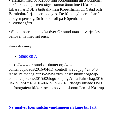
• Trafiken med SJ X2000 från Köpenhamn till Stockholm
har återupptagits men tåget stannar ännu inte i Kastrup.
Likaså har DSB:s tågtrafik från Köpenhamn till Ystad och
Bornholmsfärjan återupptagits. De båda tåglinjerna har fått
en egen perrong för id-kontroll på Köpenhamns
huvudbangård.
• Skolklasser kan nu åka över Öresund utan att varje elev
behöver ha med sig pass.
Share this entry
Share on X
https://www.oresundsinstituttet.org/wp-
content/uploads/2016/04/ID-kontroll-webb.jpg
427
640
Anna Palmehag
https://www.oresundsinstituttet.org/wp-
content/uploads/2015/02/logo_oi.png
Anna Palmehag
2016-
04-15 15:42:18
2016-04-15 15:42:18
I tisdags slutade DSB
att fotografera id-kort och pass vid id-kontrollen på Kastrup
Ny analys: Konjunkturvändningen i Skåne tar fart