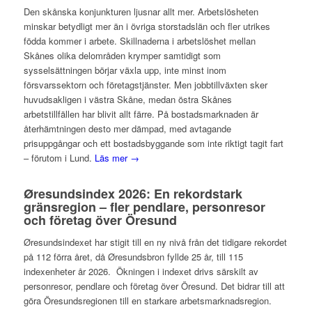
Den skånska konjunkturen ljusnar allt mer. Arbetslösheten
minskar betydligt mer än i övriga storstadslän och fler utrikes
födda kommer i arbete. Skillnaderna i arbetslöshet mellan
Skånes olika delområden krymper samtidigt som
sysselsättningen börjar växla upp, inte minst inom
försvarssektorn och företagstjänster. Men jobbtillväxten sker
huvudsakligen i västra Skåne, medan östra Skånes
arbetstillfällen har blivit allt färre. På bostadsmarknaden är
återhämtningen desto mer dämpad, med avtagande
prisuppgångar och ett bostadsbyggande som inte riktigt tagit fart
– förutom i Lund.
Läs mer →
Øresundsindex 2026: En rekordstark
gränsregion – fler pendlare, personresor
och företag över Öresund
Øresundsindexet har stigit till en ny nivå från det tidigare rekordet
på 112 förra året, då Øresundsbron fyllde 25 år, till 115
indexenheter år 2026. Ökningen i indexet drivs särskilt av
personresor, pendlare och företag över Öresund. Det bidrar till att
göra Öresundsregionen till en starkare arbetsmarknadsregion.