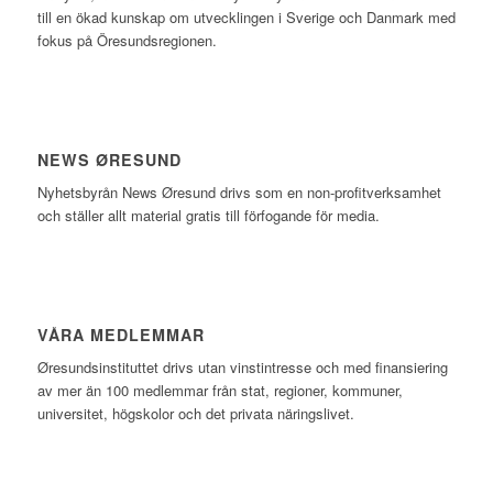
till en ökad kunskap om utvecklingen i Sverige och Danmark med
fokus på Öresundsregionen.
NEWS ØRESUND
Nyhetsbyrån News Øresund drivs som en non-profitverksamhet
och ställer allt material gratis till förfogande för media.
VÅRA MEDLEMMAR
Øresundsinstituttet drivs utan vinst­intresse och med finansiering
av mer än 100 medlemmar från stat, regioner, kommuner,
universitet, högskolor och det privata näringslivet.