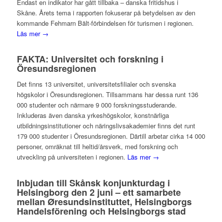
Endast en indikator har gått tillbaka – danska fritidshus i
Skåne. Årets tema i rapporten fokuserar på betydelsen av den
kommande Fehmarn Bält-förbindelsen för turismen i regionen.
Läs mer →
FAKTA: Universitet och forskning i
Öresundsregionen
Det finns 13 universitet, universitetsfilialer och svenska
högskolor i Öresundsregionen. Tillsammans har dessa runt 136
000 studenter och närmare 9 000 forskningsstuderande.
Inkluderas även danska yrkeshögskolor, konstnärliga
utbildningsinstitutioner och näringslivsakademier finns det runt
179 000 studenter i Öresundsregionen. Därtill arbetar cirka 14 000
personer, omräknat till heltid/årsverk, med forskning och
utveckling på universiteten i regionen.
Läs mer →
Inbjudan till Skånsk konjunkturdag i
Helsingborg den 2 juni – ett samarbete
mellan Øresundsinstituttet, Helsingborgs
Handelsförening och Helsingborgs stad