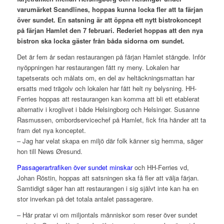
varumärket Scandlines, hoppas kunna locka fler att ta färjan
över sundet. En satsning är att öppna ett nytt bistrokoncept
på färjan Hamlet den 7 februari. Rederiet hoppas att den nya
bistron ska locka gäster från båda sidorna om sundet.
Det är fem år sedan restaurangen på färjan Hamlet stängde. Inför
nyöppningen har restaurangen fått ny meny. Lokalen har
tapetserats och målats om, en del av heltäckningsmattan har
ersatts med trägolv och lokalen har fått helt ny belysning. HH-
Ferries hoppas att restaurangen kan komma att bli ett etablerat
alternativ i kroglivet i både Helsingborg och Helsingør. Susanne
Rasmussen, ombordservicechef på Hamlet, fick fria händer att ta
fram det nya konceptet.
– Jag har velat skapa en miljö där folk känner sig hemma, säger
hon till News Øresund.
Passagerartrafiken över sundet minskar
och HH-Ferries vd,
Johan Röstin, hoppas att satsningen ska få fler att välja färjan.
Samtidigt säger han att restaurangen i sig självt inte kan ha en
stor inverkan på det totala antalet passagerare.
– Här pratar vi om miljontals människor som reser över sundet