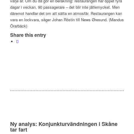
varje år. Om du då gör en beräkning: restaurangen har öppet fyra
dagar i veckan, 90 passagerare – det blir inte jättemycket. Men
däremot handlar det om att sätta en atmosfär. Restaurangen kan
vara en lockvara, säger Johan Röstin till News Øresund. (Mandus
Örarbäck)
Share this entry
Ny analys: Konjunkturvändningen i Skåne
tar fart