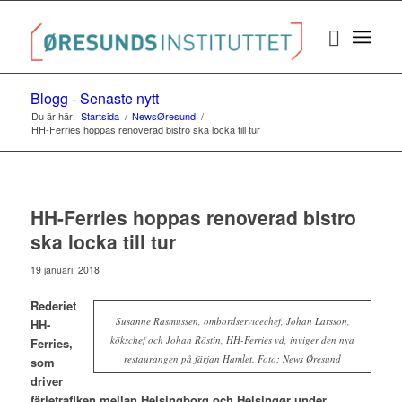
Blogg - Senaste nytt
Du är här:
Startsida
/
NewsØresund
/
HH-Ferries hoppas renoverad bistro ska locka till tur
HH-Ferries hoppas renoverad bistro
ska locka till tur
19 januari, 2018
Rederiet
Susanne Rasmussen, ombordservicechef, Johan Larsson,
HH-
kökschef och Johan Röstin, HH-Ferries vd, inviger den nya
Ferries,
restaurangen på färjan Hamlet. Foto: News Øresund
som
driver
färjetrafiken mellan Helsingborg och Helsingør under