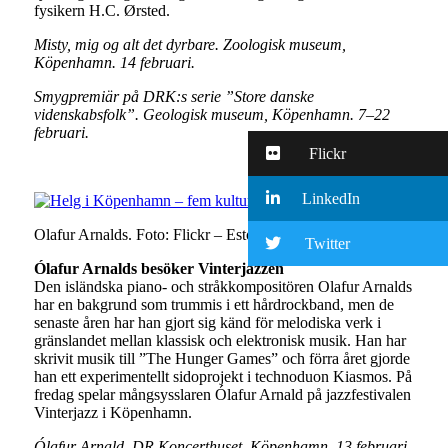
fysikern H.C. Ørsted.
Misty, mig og alt det dyrbare. Zoologisk museum,
Köpenhamn. 14 februari.
Smygpremiär på DRK:s serie ”Store danske
videnskabsfolk”. Geologisk museum, Köpenhamn. 7–22
februari.
Flickr
LinkedIn
Olafur Arnalds. Foto: Flickr – Estonian Foreign Ministry (CC BU
Twitter
Ólafur Arnalds besöker Vinterjazzen
Den isländska piano- och stråkkompositören Olafur Arnalds
har en bakgrund som trummis i ett hårdrockband, men de
senaste åren har han gjort sig känd för melodiska verk i
gränslandet mellan klassisk och elektronisk musik. Han har
skrivit musik till ”The Hunger Games” och förra året gjorde
han ett experimentellt sidoprojekt i technoduon Kiasmos. På
fredag spelar mångsysslaren Ólafur Arnald på jazzfestivalen
Vinterjazz i Köpenhamn.
Ólafur Arnald. DR Koncerthuset, Köpenhamn. 13 februari.