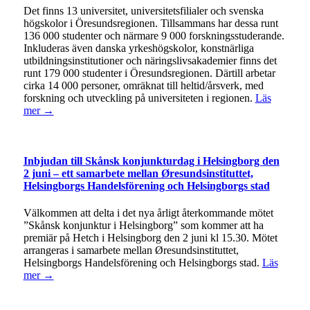
Det finns 13 universitet, universitetsfilialer och svenska
högskolor i Öresundsregionen. Tillsammans har dessa runt
136 000 studenter och närmare 9 000 forskningsstuderande.
Inkluderas även danska yrkeshögskolor, konstnärliga
utbildningsinstitutioner och näringslivsakademier finns det
runt 179 000 studenter i Öresundsregionen. Därtill arbetar
cirka 14 000 personer, omräknat till heltid/årsverk, med
forskning och utveckling på universiteten i regionen.
Läs
mer →
Inbjudan till Skånsk konjunkturdag i Helsingborg den
2 juni – ett samarbete mellan Øresundsinstituttet,
Helsingborgs Handelsförening och Helsingborgs stad
Välkommen att delta i det nya årligt återkommande mötet
”Skånsk konjunktur i Helsingborg” som kommer att ha
premiär på Hetch i Helsingborg den 2 juni kl 15.30. Mötet
arrangeras i samarbete mellan Øresundsinstituttet,
Helsingborgs Handelsförening och Helsingborgs stad.
Läs
mer →