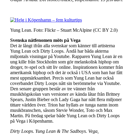
Yung Lean. Foto: Flickr – Stuart McAlpine (CC BY 2.0)
Svenska nätfenomen möts på Vega
Det är långt ifrån alla svenskar som känner till artisterna
Yung Lean och Dirty Loops. Ändå har båda akterna
miljontals visningar på Youtube. Rapparen Yung Lean är en
ung kille från Stockholm som gör melankolisk hiphop om
droger, tv-spel och sitt liv online. Inspirationen kommer från
amerikansk hiphop och det är också i USA som han har fått
mest uppmärksamhet. Precis som Yung Lean har också
coverbandet Dirty Loops nått sin berömmelse via Youtube.
Den senare gruppen består av tre vänner från
musikhögskolan vars versioner av kända låtar från Britney
Spears, Justin Bieber och Lady Gaga har nått flera miljoner
tittare världen över. Trion har hyllats av tunga namn inom
musikbranschen, såsom Stevie Wonder, Toto och Max
Martin. På fredag spelar både Yung Lean och Dirty Loops
på Vega i Köpenhamn.
Dirty Loops. Yung Lean & The Sadboys. Vega,