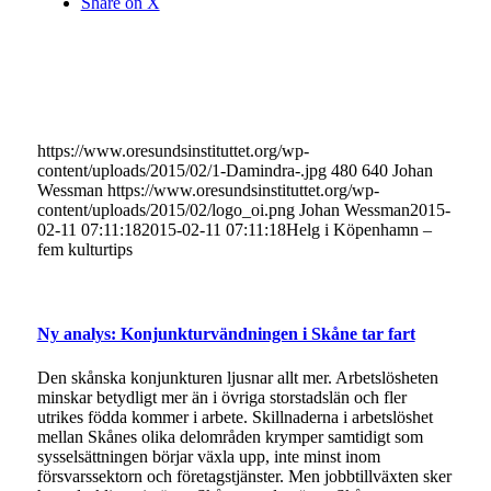
Share on X
https://www.oresundsinstituttet.org/wp-
content/uploads/2015/02/1-Damindra-.jpg
480
640
Johan
Wessman
https://www.oresundsinstituttet.org/wp-
content/uploads/2015/02/logo_oi.png
Johan Wessman
2015-
02-11 07:11:18
2015-02-11 07:11:18
Helg i Köpenhamn –
fem kulturtips
Ny analys: Konjunkturvändningen i Skåne tar fart
Den skånska konjunkturen ljusnar allt mer. Arbetslösheten
minskar betydligt mer än i övriga storstadslän och fler
utrikes födda kommer i arbete. Skillnaderna i arbetslöshet
mellan Skånes olika delområden krymper samtidigt som
sysselsättningen börjar växla upp, inte minst inom
försvarssektorn och företagstjänster. Men jobbtillväxten sker