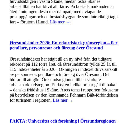
huvudsakligen i västra Skåne, medan östra Skånes
arbetstillfällen har blivit allt färre. På bostadsmarknaden är
återhämtningen desto mer dämpad, med avtagande
prisuppgångar och ett bostadsbyggande som inte riktigt tagit
fart – förutom i Lund.
Läs mer →
Øresundsindex 2026: En rekordstark gränsregion – fler
pendlare, personresor och företag över Öresund
Øresundsindexet har stigit till en ny nivå från det tidigare
rekordet på 112 förra året, då Øresundsbron fyllde 25 år, till
115 indexenheter år 2026. Ökningen i indexet drivs särskilt
av personresor, pendlare och företag över Öresund. Det
bidrar till att göra Öresundsregionen till en starkare
arbetsmarknadsregion. Endast en indikator har gått tillbaka
– danska fritidshus i Skåne. Årets tema i rapporten fokuserar
på betydelsen av den kommande Fehmarn Bält-förbindelsen
för turismen i regionen.
Läs mer →
FAKTA: Universitet och forskning i Öresundsregionen