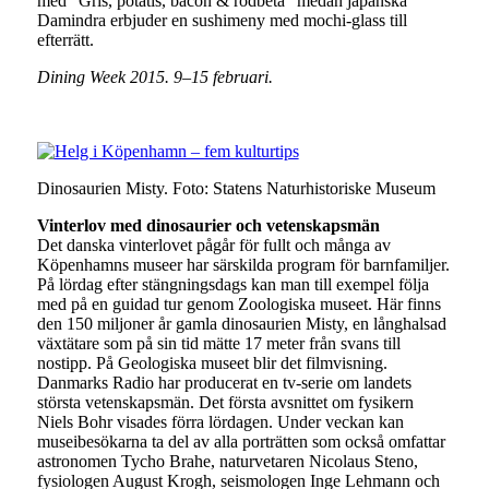
med ”Gris, potatis, bacon & rödbeta” medan japanska
Damindra erbjuder en sushimeny med mochi-glass till
efterrätt.
Dining Week 2015. 9–15 februari.
Dinosaurien Misty. Foto: Statens Naturhistoriske Museum
Vinterlov med dinosaurier och vetenskapsmän
Det danska vinterlovet pågår för fullt och många av
Köpenhamns museer har särskilda program för barnfamiljer.
På lördag efter stängningsdags kan man till exempel följa
med på en guidad tur genom Zoologiska museet. Här finns
den 150 miljoner år gamla dinosaurien Misty, en långhalsad
växtätare som på sin tid mätte 17 meter från svans till
nostipp. På Geologiska museet blir det filmvisning.
Danmarks Radio har producerat en tv-serie om landets
största vetenskapsmän. Det första avsnittet om fysikern
Niels Bohr visades förra lördagen. Under veckan kan
museibesökarna ta del av alla porträtten som också omfattar
astronomen Tycho Brahe, naturvetaren Nicolaus Steno,
fysiologen August Krogh, seismologen Inge Lehmann och