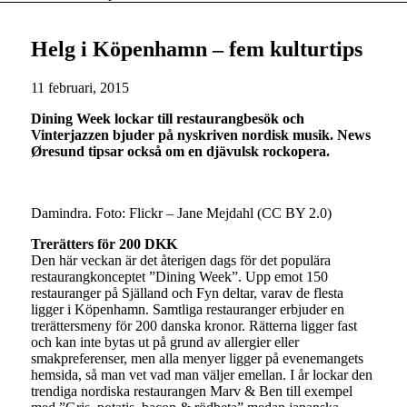
Helg i Köpenhamn – fem kulturtips
11 februari, 2015
Dining Week lockar till restaurangbesök och
Vinterjazzen bjuder på nyskriven nordisk musik. News
Øresund tipsar också om en djävulsk rockopera.
Damindra. Foto: Flickr – Jane Mejdahl (CC BY 2.0)
Trerätters för 200 DKK
Den här veckan är det återigen dags för det populära
restaurangkonceptet ”Dining Week”. Upp emot 150
restauranger på Själland och Fyn deltar, varav de flesta
ligger i Köpenhamn. Samtliga restauranger erbjuder en
trerättersmeny för 200 danska kronor. Rätterna ligger fast
och kan inte bytas ut på grund av allergier eller
smakpreferenser, men alla menyer ligger på evenemangets
hemsida, så man vet vad man väljer emellan. I år lockar den
trendiga nordiska restaurangen Marv & Ben till exempel