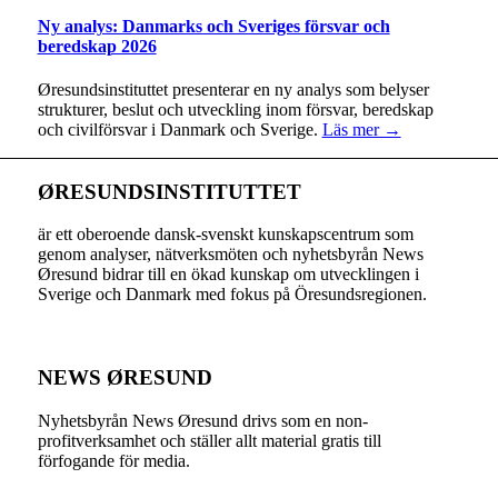
Ny analys: Danmarks och Sveriges försvar och
beredskap 2026
Øresundsinstituttet presenterar en ny analys som belyser
strukturer, beslut och utveckling inom försvar, beredskap
och civilförsvar i Danmark och Sverige.
Läs mer →
ØRESUNDSINSTITUTTET
är ett oberoende dansk-svenskt kunskapscentrum som
genom analyser, nätverksmöten och nyhetsbyrån News
Øresund bidrar till en ökad kunskap om utvecklingen i
Sverige och Danmark med fokus på Öresundsregionen.
NEWS ØRESUND
Nyhetsbyrån News Øresund drivs som en non-
profitverksamhet och ställer allt material gratis till
förfogande för media.