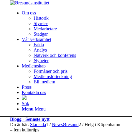
Om oss
Historik
Styrelse
Medarbetare
Stadgar
Vår verksamhet
Fakta
Analys
Nätverk och konferens
Nyheter
Medlemskap
Förmåner och pris
Medlemsförteckning
Bli medlem
Press
Kontakta oss
Sök
Menu
Menu
Blogg - Senaste nytt
Du är här:
Startsida
1
/
NewsØresund
2
/
Helg i Köpenhamn
– fem kulturtips