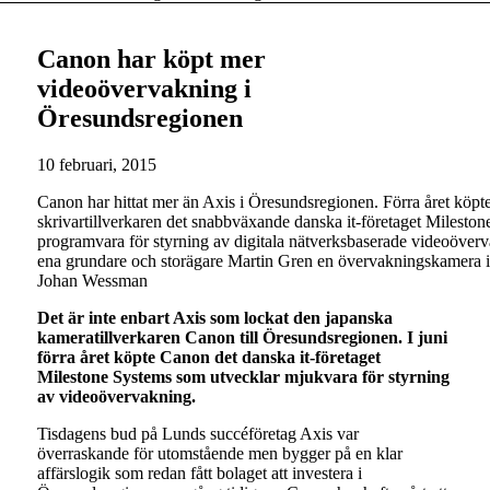
Canon har köpt mer
videoövervakning i
Öresundsregionen
10 februari, 2015
Canon har hittat mer än Axis i Öresundsregionen. Förra året köp
skrivartillverkaren det snabbväxande danska it-företaget Milesto
programvara för styrning av digitala nätverksbaserade videoöverv
ena grundare och storägare Martin Gren en övervakningskamera i e
Johan Wessman
Det är inte enbart Axis som lockat den japanska
kameratillverkaren Canon till Öresundsregionen. I juni
förra året köpte Canon det danska it-företaget
Milestone Systems som utvecklar mjukvara för styrning
av videoövervakning.
Tisdagens bud på Lunds succéföretag Axis var
överraskande för utomstående men bygger på en klar
affärslogik som redan fått bolaget att investera i