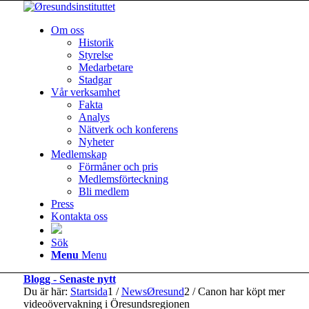
Om oss
Historik
Styrelse
Medarbetare
Stadgar
Vår verksamhet
Fakta
Analys
Nätverk och konferens
Nyheter
Medlemskap
Förmåner och pris
Medlemsförteckning
Bli medlem
Press
Kontakta oss
Sök
Menu
Menu
Blogg - Senaste nytt
Du är här:
Startsida
1
/
NewsØresund
2
/
Canon har köpt mer
videoövervakning i Öresundsregionen