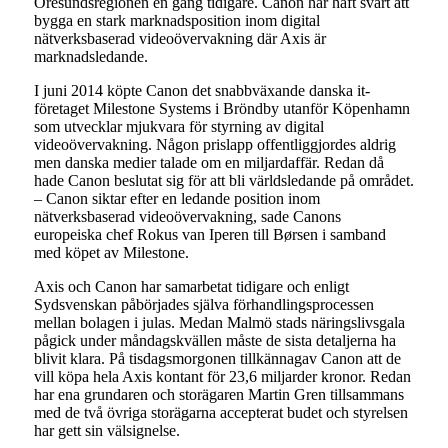
Öresundsregionen en gång tidigare. Canon har haft svårt att
bygga en stark marknadsposition inom digital
nätverksbaserad videoövervakning där Axis är
marknadsledande.
I juni 2014 köpte Canon det snabbväxande danska it-
företaget Milestone Systems i Bröndby utanför Köpenhamn
som utvecklar mjukvara för styrning av digital
videoövervakning. Någon prislapp offentliggjordes aldrig
men danska medier talade om en miljardaffär. Redan då
hade Canon beslutat sig för att bli världsledande på området.
– Canon siktar efter en ledande position inom
nätverksbaserad videoövervakning, sade Canons
europeiska chef Rokus van Iperen till Børsen i samband
med köpet av Milestone.
Axis och Canon har samarbetat tidigare och enligt
Sydsvenskan påbörjades själva förhandlingsprocessen
mellan bolagen i julas. Medan Malmö stads näringslivsgala
pågick under måndagskvällen måste de sista detaljerna ha
blivit klara. På tisdagsmorgonen tillkännagav Canon att de
vill köpa hela Axis kontant för 23,6 miljarder kronor. Redan
har ena grundaren och storägaren Martin Gren tillsammans
med de två övriga storägarna accepterat budet och styrelsen
har gett sin välsignelse.