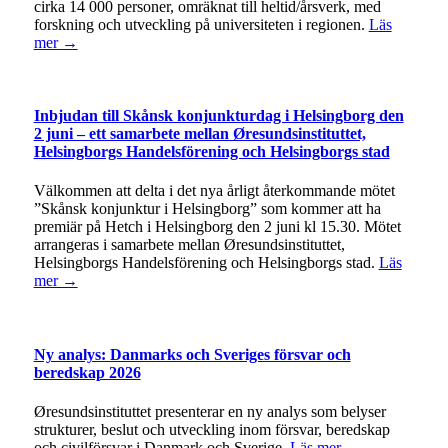
cirka 14 000 personer, omräknat till heltid/årsverk, med
forskning och utveckling på universiteten i regionen.
Läs
mer →
Inbjudan till Skånsk konjunkturdag i Helsingborg den
2 juni – ett samarbete mellan Øresundsinstituttet,
Helsingborgs Handelsförening och Helsingborgs stad
Välkommen att delta i det nya årligt återkommande mötet
”Skånsk konjunktur i Helsingborg” som kommer att ha
premiär på Hetch i Helsingborg den 2 juni kl 15.30. Mötet
arrangeras i samarbete mellan Øresundsinstituttet,
Helsingborgs Handelsförening och Helsingborgs stad.
Läs
mer →
Ny analys: Danmarks och Sveriges försvar och
beredskap 2026
Øresundsinstituttet presenterar en ny analys som belyser
strukturer, beslut och utveckling inom försvar, beredskap
och civilförsvar i Danmark och Sverige.
Läs mer →