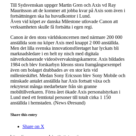
Till Sydsvenskan uppger Martin Gren och Axis vd Ray
Mauritsson att de kommer att jobba kvar på Axis som även i
fortsättningen ska ha huvudkontor i Lund.
Även vid köpet av danska Milestone utlovade Canon att
verksamheten skulle få fortsätta i egen regi.
Canon är den stora världskoncernen med närmare 200 000
anställda som nu köper Axis med knappt 2 000 anställda.
Men det lilla svenska innovationsföretaget har lyckats bli
marknadsledare i en helt ny nisch med digitala
nätverksbaserade videoövervakningskameror. Axis bildades
1984 och blev forskarbyn Ideons stora framgångsexempel
även om bolaget drabbades av en stor kris vid
millenieskiftet. Medan Sony Ericsson blev Sony Mobile och
minskade antalet anställda har Axis fortsatt växa och
rekryterat många medarbetare från sin granne
mobiltillverkaren. Förra året ökade Axis personalstyrkan i
Lund med ett femtiotal personer till totalt cirka 1 150
anställda i hemstaden. (News Øresund)
Share this entry
Share on X