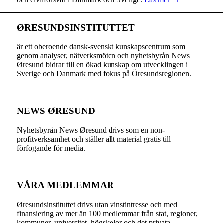
ØRESUNDSINSTITUTTET
är ett oberoende dansk-svenskt kunskapscentrum som
genom analyser, nätverksmöten och nyhetsbyrån News
Øresund bidrar till en ökad kunskap om utvecklingen i
Sverige och Danmark med fokus på Öresundsregionen.
NEWS ØRESUND
Nyhetsbyrån News Øresund drivs som en non-
profitverksamhet och ställer allt material gratis till
förfogande för media.
VÅRA MEDLEMMAR
Øresundsinstituttet drivs utan vinst­intresse och med
finansiering av mer än 100 medlemmar från stat, regioner,
kommuner, universitet, högskolor och det privata