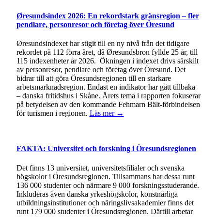
Øresundsindex 2026: En rekordstark gränsregion – fler
pendlare, personresor och företag över Öresund
Øresundsindexet har stigit till en ny nivå från det tidigare
rekordet på 112 förra året, då Øresundsbron fyllde 25 år, till
115 indexenheter år 2026. Ökningen i indexet drivs särskilt
av personresor, pendlare och företag över Öresund. Det
bidrar till att göra Öresundsregionen till en starkare
arbetsmarknadsregion. Endast en indikator har gått tillbaka
– danska fritidshus i Skåne. Årets tema i rapporten fokuserar
på betydelsen av den kommande Fehmarn Bält-förbindelsen
för turismen i regionen.
Läs mer →
FAKTA: Universitet och forskning i Öresundsregionen
Det finns 13 universitet, universitetsfilialer och svenska
högskolor i Öresundsregionen. Tillsammans har dessa runt
136 000 studenter och närmare 9 000 forskningsstuderande.
Inkluderas även danska yrkeshögskolor, konstnärliga
utbildningsinstitutioner och näringslivsakademier finns det
runt 179 000 studenter i Öresundsregionen. Därtill arbetar