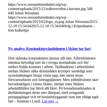
https://www.oresundsinstituttet.org/wp-
content/uploads/2015/12/solhvervsfest-i-havnen.jpg
348
640
Johan Wessman
https://www.oresundsinstituttet.org/wp-
content/uploads/2015/02/logo_oi.png
Johan Wessman
2015-
12-18 15:34:04
2015-12-18 15:34:04
Helg i Köpenhamn –
fem kulturtips
Ny analys: Konjunkturvändningen i Skåne tar fart
Den skånska konjunkturen ljusnar allt mer. Arbetslösheten
minskar betydligt mer än i övriga storstadslän och fler
utrikes födda kommer i arbete. Skillnaderna i arbetslöshet
mellan Skånes olika delområden krymper samtidigt som
sysselsättningen börjar växla upp, inte minst inom
försvarssektorn och företagstjänster. Men jobbtillväxten sker
huvudsakligen i västra Skåne, medan östra Skånes
arbetstillfällen har blivit allt färre. På bostadsmarknaden är
återhämtningen desto mer dämpad, med avtagande
prisuppgångar och ett bostadsbyggande som inte riktigt tagit
fart – förutom i Lund.
Läs mer →