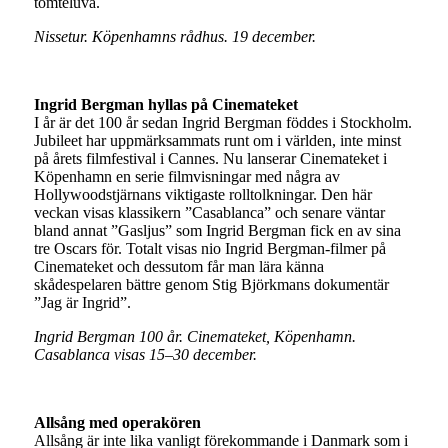
tomteluva.
Nissetur. Köpenhamns rådhus. 19 december.
Ingrid Bergman hyllas på Cinemateket
I år är det 100 år sedan Ingrid Bergman föddes i Stockholm.
Jubileet har uppmärksammats runt om i världen, inte minst
på årets filmfestival i Cannes. Nu lanserar Cinemateket i
Köpenhamn en serie filmvisningar med några av
Hollywoodstjärnans viktigaste rolltolkningar. Den här
veckan visas klassikern ”Casablanca” och senare väntar
bland annat ”Gasljus” som Ingrid Bergman fick en av sina
tre Oscars för. Totalt visas nio Ingrid Bergman-filmer på
Cinemateket och dessutom får man lära känna
skådespelaren bättre genom Stig Björkmans dokumentär
”Jag är Ingrid”.
Ingrid Bergman 100 år. Cinemateket, Köpenhamn.
Casablanca visas 15–30 december.
Allsång med operakören
Allsång är inte lika vanligt förekommande i Danmark som i