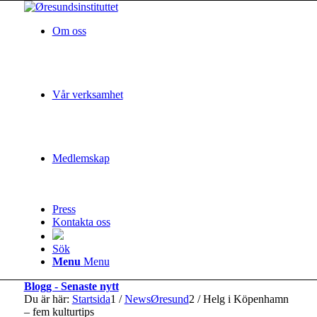
Om oss
Vår verksamhet
Medlemskap
Press
Kontakta oss
Sök
Menu
Menu
Blogg - Senaste nytt
Du är här:
Startsida
1
/
NewsØresund
2
/
Helg i Köpenhamn
– fem kulturtips