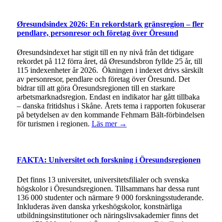
Øresundsindex 2026: En rekordstark gränsregion – fler
pendlare, personresor och företag över Öresund
Øresundsindexet har stigit till en ny nivå från det tidigare
rekordet på 112 förra året, då Øresundsbron fyllde 25 år, till
115 indexenheter år 2026. Ökningen i indexet drivs särskilt
av personresor, pendlare och företag över Öresund. Det
bidrar till att göra Öresundsregionen till en starkare
arbetsmarknadsregion. Endast en indikator har gått tillbaka
– danska fritidshus i Skåne. Årets tema i rapporten fokuserar
på betydelsen av den kommande Fehmarn Bält-förbindelsen
för turismen i regionen.
Läs mer →
FAKTA: Universitet och forskning i Öresundsregionen
Det finns 13 universitet, universitetsfilialer och svenska
högskolor i Öresundsregionen. Tillsammans har dessa runt
136 000 studenter och närmare 9 000 forskningsstuderande.
Inkluderas även danska yrkeshögskolor, konstnärliga
utbildningsinstitutioner och näringslivsakademier finns det