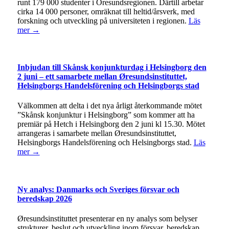
runt 179 000 studenter i Öresundsregionen. Därtill arbetar
cirka 14 000 personer, omräknat till heltid/årsverk, med
forskning och utveckling på universiteten i regionen.
Läs
mer →
Inbjudan till Skånsk konjunkturdag i Helsingborg den
2 juni – ett samarbete mellan Øresundsinstituttet,
Helsingborgs Handelsförening och Helsingborgs stad
Välkommen att delta i det nya årligt återkommande mötet
”Skånsk konjunktur i Helsingborg” som kommer att ha
premiär på Hetch i Helsingborg den 2 juni kl 15.30. Mötet
arrangeras i samarbete mellan Øresundsinstituttet,
Helsingborgs Handelsförening och Helsingborgs stad.
Läs
mer →
Ny analys: Danmarks och Sveriges försvar och
beredskap 2026
Øresundsinstituttet presenterar en ny analys som belyser
strukturer, beslut och utveckling inom försvar, beredskap