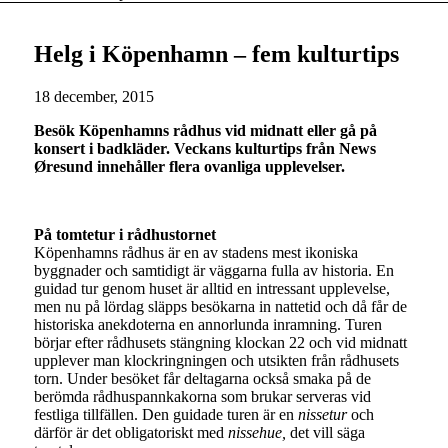
Helg i Köpenhamn – fem kulturtips
18 december, 2015
Besök Köpenhamns rådhus vid midnatt eller gå på
konsert i badkläder. Veckans kulturtips från News
Øresund innehåller flera ovanliga upplevelser.
På tomtetur i rådhustornet
Köpenhamns rådhus är en av stadens mest ikoniska
byggnader och samtidigt är väggarna fulla av historia. En
guidad tur genom huset är alltid en intressant upplevelse,
men nu på lördag släpps besökarna in nattetid och då får de
historiska anekdoterna en annorlunda inramning. Turen
börjar efter rådhusets stängning klockan 22 och vid midnatt
upplever man klockringningen och utsikten från rådhusets
torn. Under besöket får deltagarna också smaka på de
berömda rådhuspannkakorna som brukar serveras vid
festliga tillfällen. Den guidade turen är en
nissetur
och
därför är det obligatoriskt med
nissehue,
det vill säga