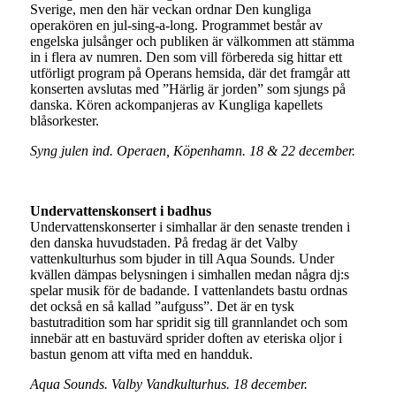
Sverige, men den här veckan ordnar Den kungliga
operakören en jul-sing-a-long. Programmet består av
engelska julsånger och publiken är välkommen att stämma
in i flera av numren. Den som vill förbereda sig hittar ett
utförligt program på Operans hemsida, där det framgår att
konserten avslutas med ”Härlig är jorden” som sjungs på
danska. Kören ackompanjeras av Kungliga kapellets
blåsorkester.
Syng julen ind. Operaen, Köpenhamn. 18 & 22 december.
Undervattenskonsert i badhus
Undervattenskonserter i simhallar är den senaste trenden i
den danska huvudstaden. På fredag är det Valby
vattenkulturhus som bjuder in till Aqua Sounds. Under
kvällen dämpas belysningen i simhallen medan några dj:s
spelar musik för de badande. I vattenlandets bastu ordnas
det också en så kallad ”aufguss”. Det är en tysk
bastutradition som har spridit sig till grannlandet och som
innebär att en bastuvärd sprider doften av eteriska oljor i
bastun genom att vifta med en handduk.
Aqua Sounds. Valby Vandkulturhus. 18 december.