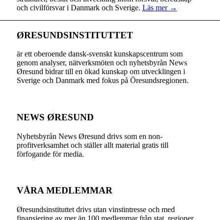
och civilförsvar i Danmark och Sverige.
Läs mer →
ØRESUNDSINSTITUTTET
är ett oberoende dansk-svenskt kunskapscentrum som
genom analyser, nätverksmöten och nyhetsbyrån News
Øresund bidrar till en ökad kunskap om utvecklingen i
Sverige och Danmark med fokus på Öresundsregionen.
NEWS ØRESUND
Nyhetsbyrån News Øresund drivs som en non-
profitverksamhet och ställer allt material gratis till
förfogande för media.
VÅRA MEDLEMMAR
Øresundsinstituttet drivs utan vinst­intresse och med
finansiering av mer än 100 medlemmar från stat, regioner,