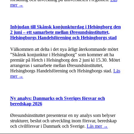
mer →
Inbjudan till Skånsk konjunkturdag i Helsingborg den
2 juni – ett samarbete mellan Øresundsinstituttet,
Helsingborgs Handelsförening och Helsingborgs stad
Välkommen att delta i det nya årligt återkommande mötet
”Skånsk konjunktur i Helsingborg” som kommer att ha
premiär på Hetch i Helsingborg den 2 juni kl 15.30. Mötet
arrangeras i samarbete mellan Øresundsinstituttet,
Helsingborgs Handelsförening och Helsingborgs stad.
Läs
mer →
Ny analys: Danmarks och Sveriges försvar och
beredskap 2026
Øresundsinstituttet presenterar en ny analys som belyser
strukturer, beslut och utveckling inom försvar, beredskap
och civilförsvar i Danmark och Sverige.
Läs mer →