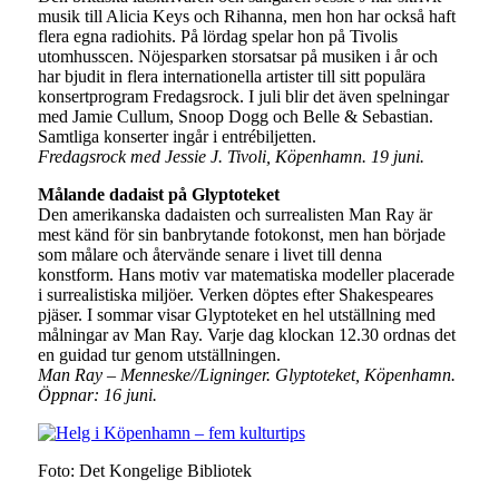
musik till Alicia Keys och Rihanna, men hon har också haft
flera egna radiohits. På lördag spelar hon på Tivolis
utomhusscen. Nöjesparken storsatsar på musiken i år och
har bjudit in flera internationella artister till sitt populära
konsertprogram Fredagsrock. I juli blir det även spelningar
med Jamie Cullum, Snoop Dogg och Belle & Sebastian.
Samtliga konserter ingår i entrébiljetten.
Fredagsrock med Jessie J. Tivoli, Köpenhamn. 19 juni.
Målande dadaist på Glyptoteket
Den amerikanska dadaisten och surrealisten Man Ray är
mest känd för sin banbrytande fotokonst, men han började
som målare och återvände senare i livet till denna
konstform. Hans motiv var matematiska modeller placerade
i surrealistiska miljöer. Verken döptes efter Shakespeares
pjäser. I sommar visar Glyptoteket en hel utställning med
målningar av Man Ray. Varje dag klockan 12.30 ordnas det
en guidad tur genom utställningen.
Man Ray – Menneske//Ligninger. Glyptoteket, Köpenhamn.
Öppnar: 16 juni.
Foto: Det Kongelige Bibliotek