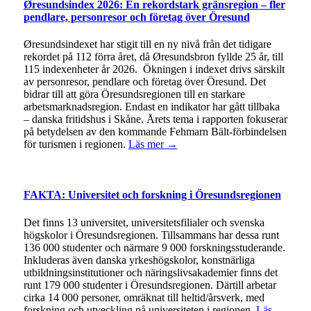
Øresundsindex 2026: En rekordstark gränsregion – fler
pendlare, personresor och företag över Öresund
Øresundsindexet har stigit till en ny nivå från det tidigare
rekordet på 112 förra året, då Øresundsbron fyllde 25 år, till
115 indexenheter år 2026. Ökningen i indexet drivs särskilt
av personresor, pendlare och företag över Öresund. Det
bidrar till att göra Öresundsregionen till en starkare
arbetsmarknadsregion. Endast en indikator har gått tillbaka
– danska fritidshus i Skåne. Årets tema i rapporten fokuserar
på betydelsen av den kommande Fehmarn Bält-förbindelsen
för turismen i regionen.
Läs mer →
FAKTA: Universitet och forskning i Öresundsregionen
Det finns 13 universitet, universitetsfilialer och svenska
högskolor i Öresundsregionen. Tillsammans har dessa runt
136 000 studenter och närmare 9 000 forskningsstuderande.
Inkluderas även danska yrkeshögskolor, konstnärliga
utbildningsinstitutioner och näringslivsakademier finns det
runt 179 000 studenter i Öresundsregionen. Därtill arbetar
cirka 14 000 personer, omräknat till heltid/årsverk, med
forskning och utveckling på universiteten i regionen.
Läs