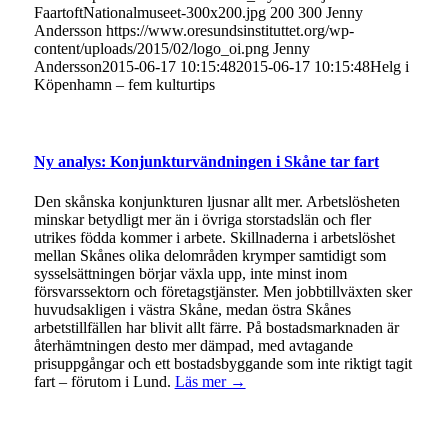
FaartoftNationalmuseet-300x200.jpg
200
300
Jenny
Andersson
https://www.oresundsinstituttet.org/wp-
content/uploads/2015/02/logo_oi.png
Jenny
Andersson
2015-06-17 10:15:48
2015-06-17 10:15:48
Helg i
Köpenhamn – fem kulturtips
Ny analys: Konjunkturvändningen i Skåne tar fart
Den skånska konjunkturen ljusnar allt mer. Arbetslösheten
minskar betydligt mer än i övriga storstadslän och fler
utrikes födda kommer i arbete. Skillnaderna i arbetslöshet
mellan Skånes olika delområden krymper samtidigt som
sysselsättningen börjar växla upp, inte minst inom
försvarssektorn och företagstjänster. Men jobbtillväxten sker
huvudsakligen i västra Skåne, medan östra Skånes
arbetstillfällen har blivit allt färre. På bostadsmarknaden är
återhämtningen desto mer dämpad, med avtagande
prisuppgångar och ett bostadsbyggande som inte riktigt tagit
fart – förutom i Lund.
Läs mer →