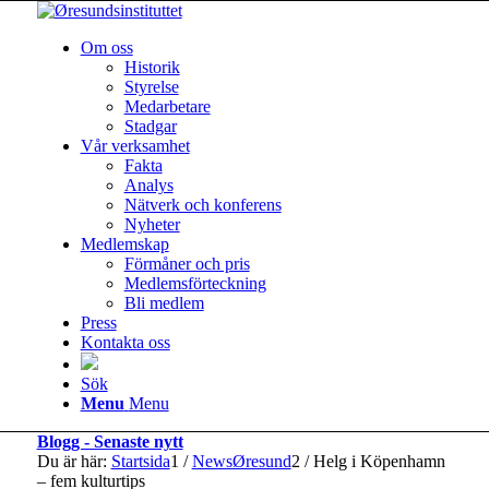
Om oss
Historik
Styrelse
Medarbetare
Stadgar
Vår verksamhet
Fakta
Analys
Nätverk och konferens
Nyheter
Medlemskap
Förmåner och pris
Medlemsförteckning
Bli medlem
Press
Kontakta oss
Sök
Menu
Menu
Blogg - Senaste nytt
Du är här:
Startsida
1
/
NewsØresund
2
/
Helg i Köpenhamn
– fem kulturtips