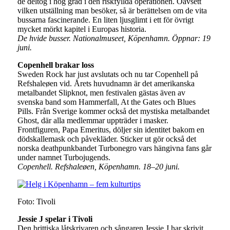
de deltog i hög grad i den riskfyllda operationen. Oavsett
vilken utställning man besöker, så är berättelsen om de vita
bussarna fascinerande. En liten ljusglimt i ett för övrigt
mycket mörkt kapitel i Europas historia.
De hvide busser. Nationalmuseet, Köpenhamn. Öppnar: 19
juni.
Copenhell brakar loss
Sweden Rock har just avslutats och nu tar Copenhell på
Refshaleøen vid. Årets huvudnamn är det amerikanska
metalbandet Slipknot, men festivalen gästas även av
svenska band som Hammerfall, At the Gates och Blues
Pills. Från Sverige kommer också det mystiska metalbandet
Ghost, där alla medlemmar uppträder i masker.
Frontfiguren, Papa Emeritus, döljer sin identitet bakom en
dödskallemask och påvekläder. Sticker ut gör också det
norska deathpunkbandet Turbonegro vars hängivna fans går
under namnet Turbojugends.
Copenhell. Refshaleøen, Köpenhamn. 18–20 juni.
Foto: Tivoli
Jessie J spelar i Tivoli
Den brittiska låtskrivaren och sångaren Jessie J har skrivit