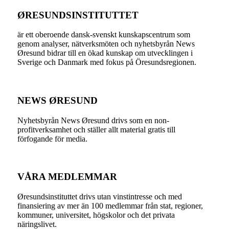
ØRESUNDSINSTITUTTET
är ett oberoende dansk-svenskt kunskapscentrum som
genom analyser, nätverksmöten och nyhetsbyrån News
Øresund bidrar till en ökad kunskap om utvecklingen i
Sverige och Danmark med fokus på Öresundsregionen.
NEWS ØRESUND
Nyhetsbyrån News Øresund drivs som en non-
profitverksamhet och ställer allt material gratis till
förfogande för media.
VÅRA MEDLEMMAR
Øresundsinstituttet drivs utan vinst­intresse och med
finansiering av mer än 100 medlemmar från stat, regioner,
kommuner, universitet, högskolor och det privata
näringslivet.