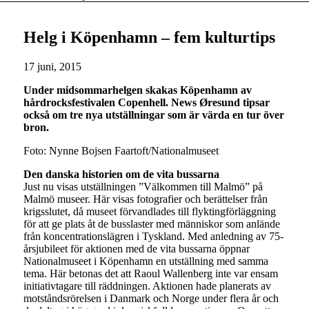
Helg i Köpenhamn – fem kulturtips
17 juni, 2015
Under midsommarhelgen skakas Köpenhamn av
hårdrocksfestivalen Copenhell. News Øresund tipsar
också om tre nya utställningar som är värda en tur över
bron.
Foto: Nynne Bojsen Faartoft/Nationalmuseet
Den danska historien om de vita bussarna
Just nu visas utställningen ”Välkommen till Malmö” på
Malmö museer. Här visas fotografier och berättelser från
krigsslutet, då museet förvandlades till flyktingförläggning
för att ge plats åt de busslaster med människor som anlände
från koncentrationslägren i Tyskland. Med anledning av 75-
årsjubileet för aktionen med de vita bussarna öppnar
Nationalmuseet i Köpenhamn en utställning med samma
tema. Här betonas det att Raoul Wallenberg inte var ensam
initiativtagare till räddningen. Aktionen hade planerats av
motståndsrörelsen i Danmark och Norge under flera år och