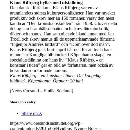
Klaus Rifbjerg hyllas med utställning
Den danska författaren Klaus Rifbjerg var en av
grannlandets största kulturpersonligheter. Han var mycket
produktiv och skrev mer än 150 romaner, varav den mest
kända är ”Den kroniska oskulden” från 1958. Utöver detta
deltog han i samhällsdebatten och skrev litteraturkritik,
dikter och manus. Han samarbetade bland annat med Jan
Troell och skrev manus till de uppmärksammade filmerna
”Ingenjör Andrées luftfärd” och ”Dom över död man”.
Klaus Rifbjerg gick bort i april i år och för att hylla hans
minne har Kungliga biblioteket i Köpenhamn skapat en
specialutställning om hans liv. ”Klaus Rifbjerg – en
konstnär i tiden” ger en bild av författaren, men också av
tidsandan som formade honom.
Klaus Rifbjerg – en kunstner i tiden. Det kongelige
bibliotek, Köpenhamn. Öppnar: 20 juni.
(News Øresund – Emilia Söelund)
Share this entry
Share on X
https://www.oresundsinstituttet.org/wp-
content/uploads/2015/06/Hvidbus_Nynne-Bojsen-