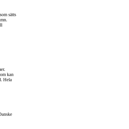
som sätts
amn.
ll
er.
 som kan
d. Hela
 Danske