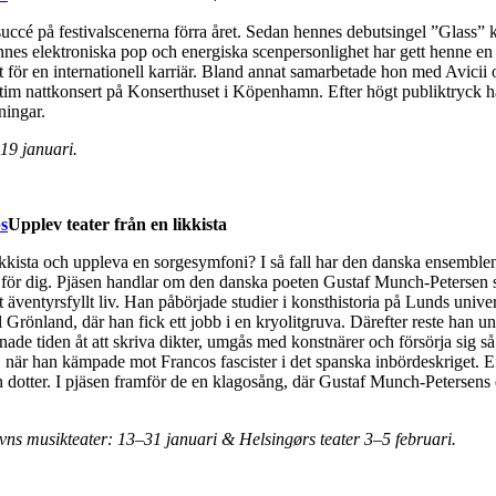
ccé på festivalscenerna förra året. Sedan hennes debutsingel ”Glass”
ennes elektroniska pop och energiska scenpersonlighet har gett henne en
 för en internationell karriär. Bland annat samarbetade hon med Avicii 
im nattkonsert på Konserthuset i Köpenhamn. Efter högt publiktryck h
ningar.
9 januari.
Upplev teater från en likkista
likkista och uppleva en sorgesymfoni? I så fall har den danska ensemble
n för dig. Pjäsen handlar om den danska poeten Gustaf Munch-Petersen
t äventyrsfyllt liv. Han påbörjade studier i konsthistoria på Lunds univer
ll Grönland, där han fick ett jobb i en kryolitgruva. Därefter reste han u
ade tiden åt att skriva dikter, umgås med konstnärer och försörja sig så
när han kämpade mot Francos fascister i det spanska inbördeskriget. Ef
dotter. I pjäsen framför de en klagosång, där Gustaf Munch-Petersens d
ns musikteater: 13–31 januari & Helsingørs teater 3–5 februari.