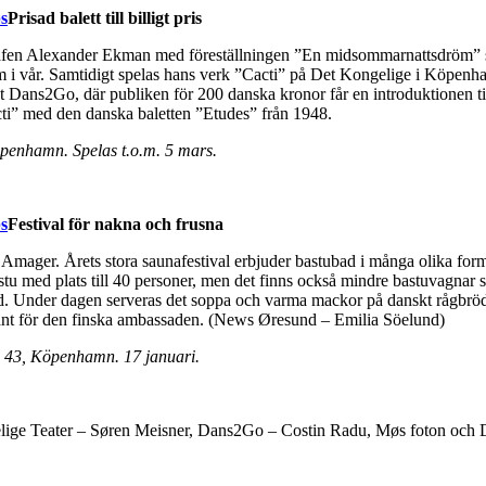
Prisad balett till billigt pris
rafen Alexander Ekman med föreställningen ”En midsommarnattsdröm” 
 i vår. Samtidigt spelas hans verk ”Cacti” på Det Kongelige i Köpenh
t Dans2Go, där publiken för 200 danska kronor får en introduktionen ti
cti” med den danska baletten ”Etudes” från 1948.
penhamn. Spelas t.o.m. 5 mars.
Festival för nakna och frusna
till Amager. Årets stora saunafestival erbjuder bastubad i många olika form
astu med plats till 40 personer, men det finns också mindre bastuvagnar
. Under dagen serveras det soppa och varma mackor på danskt rågbrö
ntant för den finska ambassaden. (News Øresund – Emilia Söelund)
 43, Köpenhamn. 17 januari.
ige Teater – Søren Meisner, Dans2Go – Costin Radu, Møs foton och