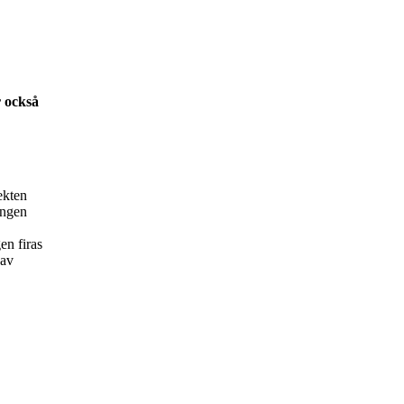
r också
ekten
ingen
en firas
 av