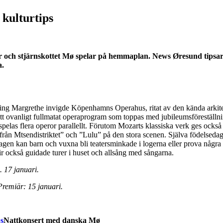
kulturtips
 år och stjärnskottet Mø spelar på hemmaplan. News Øresund tipsa
a.
ttning Margrethe invigde Köpenhamns Operahus, ritat av den kända arkit
ett ovanligt fullmatat operaprogram som toppas med jubileumsföreställn
spelas flera operor parallellt. Förutom Mozarts klassiska verk ges också
ån Mtsendistriktet” och ”Lulu” på den stora scenen. Själva födelsedag
en kan barn och vuxna bli teatersminkade i logerna eller prova några
ir också guidade turer i huset och allsång med sångarna.
 17 januari.
Premiär: 15 januari.
Nattkonsert med danska Mø