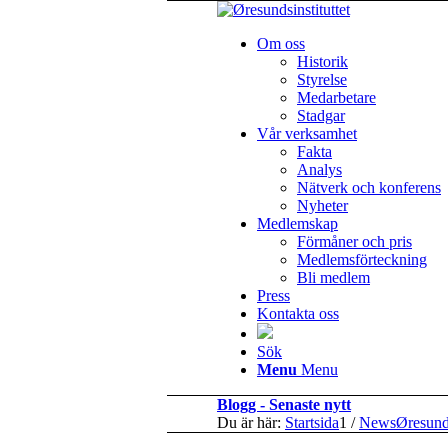
Om oss
Historik
Styrelse
Medarbetare
Stadgar
Vår verksamhet
Fakta
Analys
Nätverk och konferens
Nyheter
Medlemskap
Förmåner och pris
Medlemsförteckning
Bli medlem
Press
Kontakta oss
Sök
Menu
Menu
Blogg - Senaste nytt
Du är här:
Startsida
1
/
NewsØresun