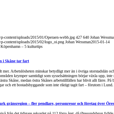
g/wp-content/uploads/2015/01/Operaen-webb.jpg
427
640
Johan Wessma
/wp-content/uploads/2015/02/logo_oi.png
Johan Wessman
2015-01-14
 Köpenhamn – 5 kulturtips
i Skåne tar fart
t mer. Arbetslösheten minskar betydligt mer än i övriga storstadslän och
områden krymper samtidigt som sysselsättningen börjar växla upp, inte 
ästra Skåne, medan östra Skånes arbetstillfällen har blivit allt färre.
 och ett bostadsbyggande som inte riktigt tagit fart – förutom i Lund
rk gränsregion – fler pendlare, personresor och företag över Öre
 nivå från det tidigare rekordet på 112 förra året, då Øresundsbron fylld