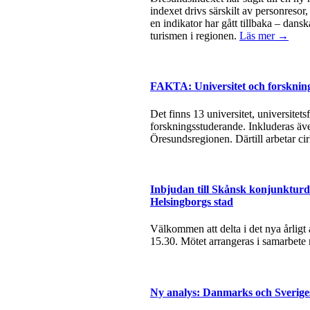
indexet drivs särskilt av personresor
en indikator har gått tillbaka – dan
turismen i regionen.
Läs mer →
FAKTA: Universitet och forsknin
Det finns 13 universitet, universite
forskningsstuderande. Inkluderas äve
Öresundsregionen. Därtill arbetar ci
Inbjudan till Skånsk konjunkturda
Helsingborgs stad
Välkommen att delta i det nya årlig
15.30. Mötet arrangeras i samarbete
Ny analys: Danmarks och Sverige