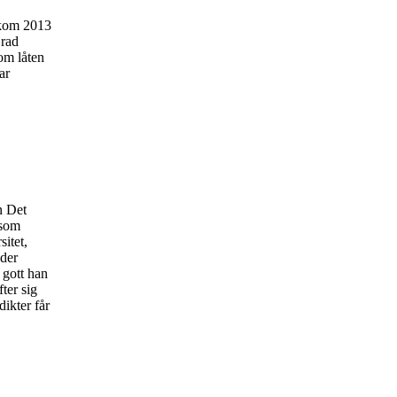
 kom 2013
 rad
om låten
ar
n Det
 som
sitet,
nder
 gott han
ter sig
ikter får