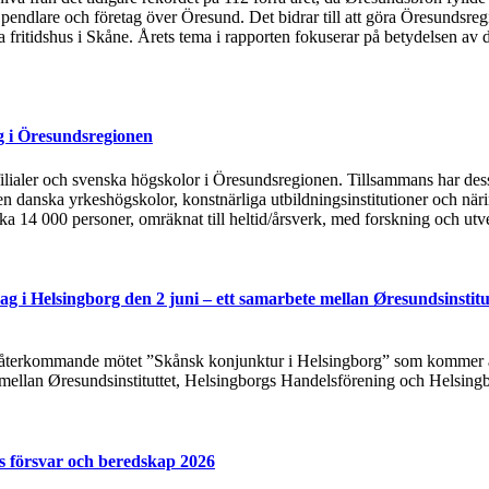
, pendlare och företag över Öresund. Det bidrar till att göra Öresundsre
ska fritidshus i Skåne. Årets tema i rapporten fokuserar på betydelsen
g i Öresundsregionen
tsfilialer och svenska högskolor i Öresundsregionen. Tillsammans har de
n danska yrkeshögskolor, konstnärliga utbildningsinstitutioner och näri
rka 14 000 personer, omräknat till heltid/årsverk, med forskning och utv
g i Helsingborg den 2 juni – ett samarbete mellan Øresundsinstitu
t återkommande mötet ”Skånsk konjunktur i Helsingborg” som kommer at
 mellan Øresundsinstituttet, Helsingborgs Handelsförening och Helsing
s försvar och beredskap 2026