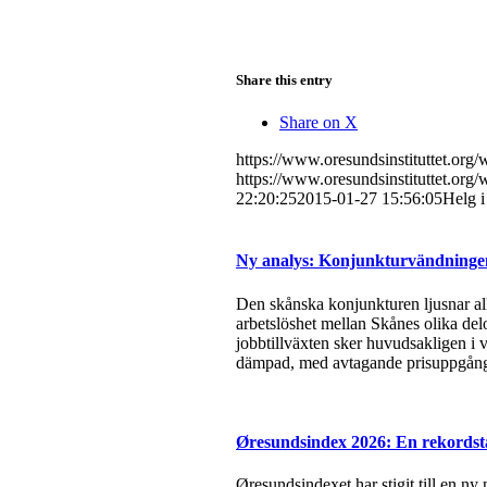
Share this entry
Share on X
https://www.oresundsinstituttet.or
https://www.oresundsinstituttet.org
22:20:25
2015-01-27 15:56:05
Helg i
Ny analys: Konjunkturvändningen 
Den skånska konjunkturen ljusnar all
arbetslöshet mellan Skånes olika del
jobbtillväxten sker huvudsakligen i v
dämpad, med avtagande prisuppgångar
Øresundsindex 2026: En rekordsta
Øresundsindexet har stigit till en ny