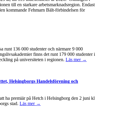
gionen till en starkare arbetsmarknadsregion. Endast
 av den kommande Fehmarn Bält-förbindelsen för
ssa runt 136 000 studenter och närmare 9 000
ngslivsakademier finns det runt 179 000 studenter i
eckling på universiteten i regionen.
Läs mer →
ttet, Helsingborgs Handelsförening och
t ha premiär på Hetch i Helsingborg den 2 juni kl
borgs stad.
Läs mer →