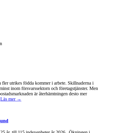
n
 fler utrikes födda kommer i arbete. Skillnaderna i
minst inom försvarssektorn och företagstjänster. Men
 På bostadsmarknaden är återhämtningen desto mer
.
Läs mer →
sund
e 25 år, till 115 indexenheter år 2026. Ökningen i