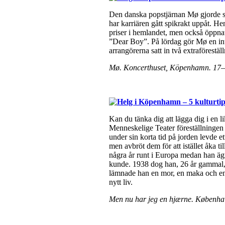
Den danska popstjärnan Mø gjorde su
har karriären gått spikrakt uppåt. H
priser i hemlandet, men också öppnat
”Dear Boy”. På lördag gör Mø en int
arrangörerna satt in två extraföreställ
Mø. Koncerthuset, Köpenhamn. 17–1
Kan du tänka dig att lägga dig i en 
Menneskelige Teater föreställninge
under sin korta tid på jorden levde et
men avbröt dem för att istället åka ti
några år runt i Europa medan han ägn
kunde. 1938 dog han, 26 år gammal, 
lämnade han en mor, en maka och en 
nytt liv.
Men nu har jeg en hjærne. Københav