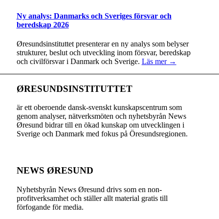
Ny analys: Danmarks och Sveriges försvar och
beredskap 2026
Øresundsinstituttet presenterar en ny analys som belyser
strukturer, beslut och utveckling inom försvar, beredskap
och civilförsvar i Danmark och Sverige.
Läs mer →
ØRESUNDSINSTITUTTET
är ett oberoende dansk-svenskt kunskapscentrum som
genom analyser, nätverksmöten och nyhetsbyrån News
Øresund bidrar till en ökad kunskap om utvecklingen i
Sverige och Danmark med fokus på Öresundsregionen.
NEWS ØRESUND
Nyhetsbyrån News Øresund drivs som en non-
profitverksamhet och ställer allt material gratis till
förfogande för media.