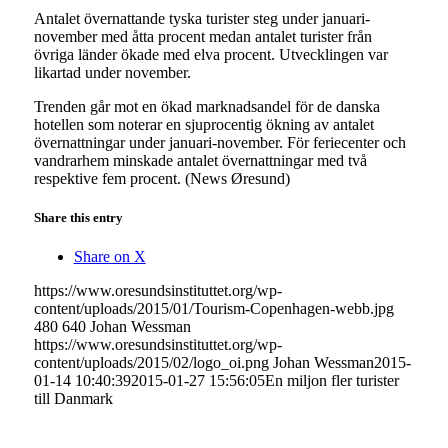
Antalet övernattande tyska turister steg under januari-
november med åtta procent medan antalet turister från
övriga länder ökade med elva procent. Utvecklingen var
likartad under november.
Trenden går mot en ökad marknadsandel för de danska
hotellen som noterar en sjuprocentig ökning av antalet
övernattningar under januari-november. För feriecenter och
vandrarhem minskade antalet övernattningar med två
respektive fem procent. (News Øresund)
Share this entry
Share on X
https://www.oresundsinstituttet.org/wp-
content/uploads/2015/01/Tourism-Copenhagen-webb.jpg
480
640
Johan Wessman
https://www.oresundsinstituttet.org/wp-
content/uploads/2015/02/logo_oi.png
Johan Wessman
2015-
01-14 10:40:39
2015-01-27 15:56:05
En miljon fler turister
till Danmark