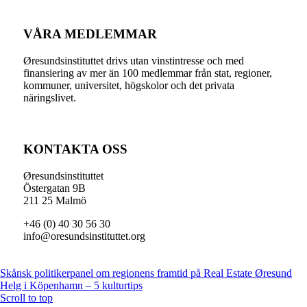
VÅRA MEDLEMMAR
Øresundsinstituttet drivs utan vinst­intresse och med
finansiering av mer än 100 medlemmar från stat, regioner,
kommuner, universitet, högskolor och det privata
näringslivet.
KONTAKTA OSS
Øresundsinstituttet
Östergatan 9B
211 25 Malmö
+46 (0) 40 30 56 30
info@oresundsinstituttet.org
Skånsk politikerpanel om regionens framtid på Real Estate Øresund
Helg i Köpenhamn – 5 kulturtips
Scroll to top