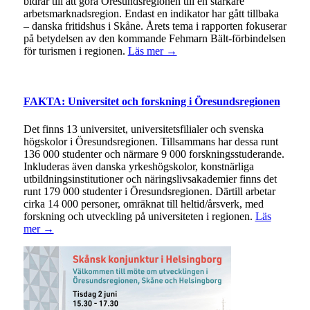
bidrar till att göra Öresundsregionen till en starkare
arbetsmarknadsregion. Endast en indikator har gått tillbaka
– danska fritidshus i Skåne. Årets tema i rapporten fokuserar
på betydelsen av den kommande Fehmarn Bält-förbindelsen
för turismen i regionen.
Läs mer →
FAKTA: Universitet och forskning i Öresundsregionen
Det finns 13 universitet, universitetsfilialer och svenska
högskolor i Öresundsregionen. Tillsammans har dessa runt
136 000 studenter och närmare 9 000 forskningsstuderande.
Inkluderas även danska yrkeshögskolor, konstnärliga
utbildningsinstitutioner och näringslivsakademier finns det
runt 179 000 studenter i Öresundsregionen. Därtill arbetar
cirka 14 000 personer, omräknat till heltid/årsverk, med
forskning och utveckling på universiteten i regionen.
Läs
mer →