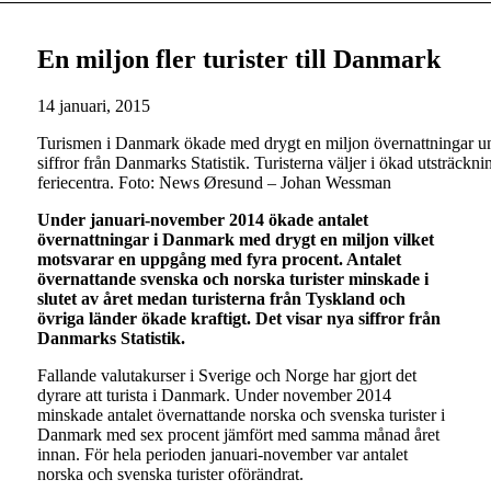
En miljon fler turister till Danmark
14 januari, 2015
Turismen i Danmark ökade med drygt en miljon övernattningar u
siffror från Danmarks Statistik. Turisterna väljer i ökad utsträck
feriecentra. Foto: News Øresund – Johan Wessman
Under januari-november 2014 ökade antalet
övernattningar i Danmark med drygt en miljon vilket
motsvarar en uppgång med fyra procent. Antalet
övernattande svenska och norska turister minskade i
slutet av året medan turisterna från Tyskland och
övriga länder ökade kraftigt. Det visar nya siffror från
Danmarks Statistik.
Fallande valutakurser i Sverige och Norge har gjort det
dyrare att turista i Danmark. Under november 2014
minskade antalet övernattande norska och svenska turister i
Danmark med sex procent jämfört med samma månad året
innan. För hela perioden januari-november var antalet
norska och svenska turister oförändrat.