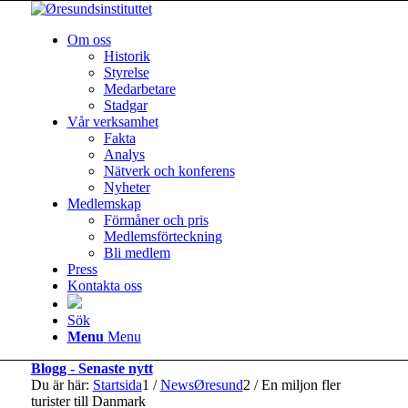
Om oss
Historik
Styrelse
Medarbetare
Stadgar
Vår verksamhet
Fakta
Analys
Nätverk och konferens
Nyheter
Medlemskap
Förmåner och pris
Medlemsförteckning
Bli medlem
Press
Kontakta oss
Sök
Menu
Menu
Blogg - Senaste nytt
Du är här:
Startsida
1
/
NewsØresund
2
/
En miljon fler
turister till Danmark