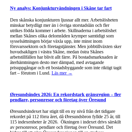
Ny analys: Konjunkturvändningen i Skåne tar fart
Den skånska konjunkturen ljusnar allt mer. Arbetslösheten
minskar betydligt mer än i övriga storstadslän och fler
utrikes födda kommer i arbete. Skillnaderna i arbetslöshet
mellan Skånes olika delområden krymper samtidigt som
sysselsättningen börjar växla upp, inte minst inom
försvarssektorn och företagstjänster. Men jobbtillväxten sker
huvudsakligen i västra Skåne, medan östra Skånes
arbetstillfällen har blivit allt färre. På bostadsmarknaden är
återhämtningen desto mer dämpad, med avtagande
prisuppgångar och ett bostadsbyggande som inte riktigt tagit
fart – förutom i Lund.
Läs mer →
Øresundsindex 2026: En rekordstark gränsregion – fler
pendlare, personresor och företag över Öresund
Øresundsindexet har stigit till en ny nivå från det tidigare
rekordet på 112 förra året, då Øresundsbron fyllde 25 år, till
115 indexenheter år 2026. Ökningen i indexet drivs särskilt
av personresor, pendlare och företag över Öresund. Det