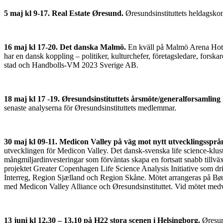
5 maj kl 9-17. Real Estate Øresund.
Øresundsinstituttets heldagsko
16 maj kl 17-20. Det danska Malmö.
En kväll på Malmö Arena Hotels
har en dansk koppling – politiker, kulturchefer, företagsledare, fors
stad och Handbolls-VM 2023 Sverige AB.
18 maj kl 17 -19. Øresundsinstituttets årsmöte/generalforsamling
senaste analyserna för Øresundsinstituttets medlemmar.
30 maj kl 09-11. Medicon Valley på väg mot nytt utvecklingssp
utvecklingen för Medicon Valley. Det dansk-svenska life science-klust
mångmiljardinvesteringar som förväntas skapa en fortsatt snabb tillvä
projektet Greater Copenhagen Life Science Analysis Initiative som dr
Interreg, Region Sjælland och Region Skåne. Mötet arrangeras på B
med Medicon Valley Alliance och Øresundsinstituttet. Vid mötet medve
13 juni kl 12.30 – 13.10 på H22 stora scenen i Helsingborg.
Øresun