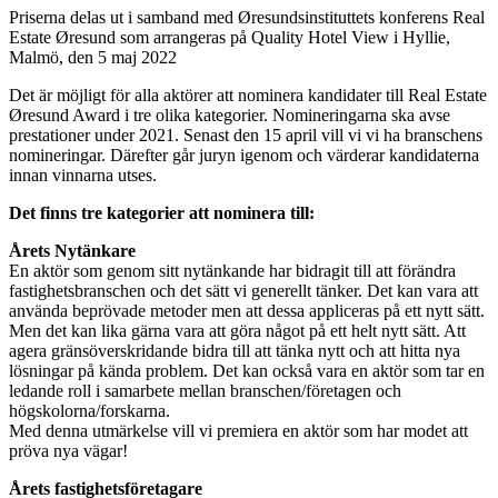
Priserna delas ut i samband med Øresundsinstituttets konferens Real
Estate Øresund som arrangeras på Quality Hotel View i Hyllie,
Malmö, den 5 maj 2022
Det är möjligt för alla aktörer att nominera kandidater till Real Estate
Øresund Award i tre olika kategorier. Nomineringarna ska avse
prestationer under 2021. Senast den 15 april vill vi vi ha branschens
nomineringar. Därefter går juryn igenom och värderar kandidaterna
innan vinnarna utses.
Det finns tre kategorier att nominera till:
Årets Nytänkare
En aktör som genom sitt nytänkande har bidragit till att förändra
fastighetsbranschen och det sätt vi generellt tänker. Det kan vara att
använda beprövade metoder men att dessa appliceras på ett nytt sätt.
Men det kan lika gärna vara att göra något på ett helt nytt sätt. Att
agera gränsöverskridande bidra till att tänka nytt och att hitta nya
lösningar på kända problem. Det kan också vara en aktör som tar en
ledande roll i samarbete mellan branschen/företagen och
högskolorna/forskarna.
Med denna utmärkelse vill vi premiera en aktör som har modet att
pröva nya vägar!
Årets fastighetsföretagare