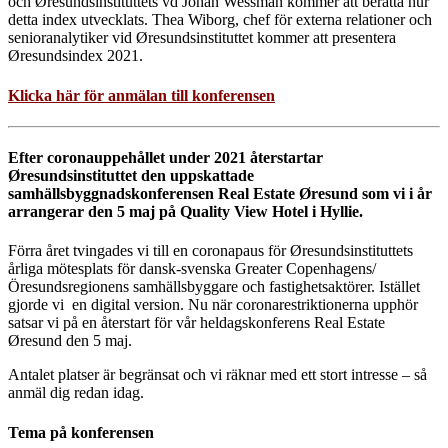
och Øresundsinstituttets vd Johan Wessman kommer att berätta hur
detta index utvecklats. Thea Wiborg, chef för externa relationer och
senioranalytiker vid Øresundsinstituttet kommer att presentera
Øresundsindex 2021.
Klicka här för anmälan till konferensen
Efter coronauppehållet under 2021 återstartar
Øresundsinstituttet den uppskattade
samhällsbyggnadskonferensen Real Estate Øresund som vi i år
arrangerar den 5 maj på Quality View Hotel i Hyllie.
Förra året tvingades vi till en coronapaus för Øresundsinstituttets
årliga mötesplats för
dansk-svenska Greater Copenhagens/
Öresundsregionens samhällsbyggare och fastighetsaktörer. Istället
gjorde vi en digital version. Nu när coronarestriktionerna upphör
satsar vi på en återstart för vår heldagskonferens Real Estate
Øresund den 5 maj.
Antalet platser är begränsat och vi räknar med ett stort intresse – så
anmäl dig redan idag.
Tema på konferensen