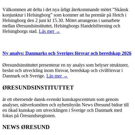
Välkommen att delta i det nya årligt återkommande mötet ”Skånsk
konjunktur i Helsingborg” som kommer att ha premiär på Hetch i
Helsingborg den 2 juni kl 15.30. Mötet arrangeras i samarbete
mellan Øresundsinstituttet, Helsingborgs Handelsförening och
Helsingborgs stad.
Läs mer →
Ny analys: Danmarks och Sveriges försvar och beredskap 2026
Øresundsinstituttet presenterar en ny analys som belyser strukturer,
beslut och utveckling inom försvar, beredskap och civilförsvar i
Danmark och Sverige.
Läs mer →
ØRESUNDSINSTITUTTET
är ett oberoende dansk-svenskt kunskapscentrum som genom
analyser, nätverksmöten och nyhetsbyrån News Øresund bidrar till
en ökad kunskap om utvecklingen i Sverige och Danmark med
fokus på Öresundsregionen.
NEWS ØRESUND