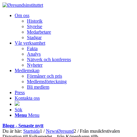
Om oss
Historik
Styrelse
Medarbetare
Stadgar
Vår verksamhet
Fakta
Analys
Nätverk och konferens
Nyheter
Medlemskap
Förmåner och pris
Medlemsförteckning
Bli medlem
Press
Kontakta oss
Sök
Menu
Menu
Blogg - Senaste nytt
Du är här:
Startsida
1
/
NewsØresund
2
/
Från musikfestivalen
Distortion till Folkemødet – från Köpenhamn tillb...