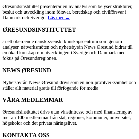
Øresundsinstituttet presenterar en ny analys som belyser strukturer,
beslut och utveckling inom försvar, beredskap och civilförsvar i
Danmark och Sverige.
Läs mer →
ØRESUNDSINSTITUTTET
är ett oberoende dansk-svenskt kunskapscentrum som genom
analyser, nätverksmöten och nyhetsbyrån News Øresund bidrar till
en ökad kunskap om utvecklingen i Sverige och Danmark med
fokus på Öresundsregionen.
NEWS ØRESUND
Nyhetsbyrån News Øresund drivs som en non-profitverksamhet och
ställer allt material gratis till förfogande för media.
VÅRA MEDLEMMAR
Øresundsinstituttet drivs utan vinst­intresse och med finansiering av
mer än 100 medlemmar från stat, regioner, kommuner, universitet,
högskolor och det privata näringslivet.
KONTAKTA OSS