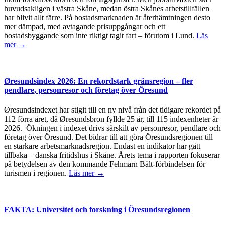
huvudsakligen i västra Skåne, medan östra Skånes arbetstillfällen
har blivit allt färre. På bostadsmarknaden är återhämtningen desto
mer dämpad, med avtagande prisuppgångar och ett
bostadsbyggande som inte riktigt tagit fart – förutom i Lund.
Läs
mer →
Øresundsindex 2026: En rekordstark gränsregion – fler
pendlare, personresor och företag över Öresund
Øresundsindexet har stigit till en ny nivå från det tidigare rekordet på
112 förra året, då Øresundsbron fyllde 25 år, till 115 indexenheter år
2026. Ökningen i indexet drivs särskilt av personresor, pendlare och
företag över Öresund. Det bidrar till att göra Öresundsregionen till
en starkare arbetsmarknadsregion. Endast en indikator har gått
tillbaka – danska fritidshus i Skåne. Årets tema i rapporten fokuserar
på betydelsen av den kommande Fehmarn Bält-förbindelsen för
turismen i regionen.
Läs mer →
FAKTA: Universitet och forskning i Öresundsregionen