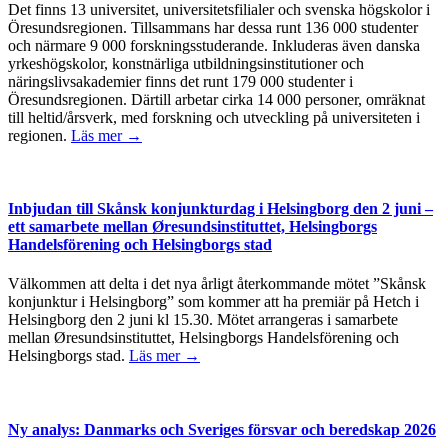
Det finns 13 universitet, universitetsfilialer och svenska högskolor i
Öresundsregionen. Tillsammans har dessa runt 136 000 studenter
och närmare 9 000 forskningsstuderande. Inkluderas även danska
yrkeshögskolor, konstnärliga utbildningsinstitutioner och
näringslivsakademier finns det runt 179 000 studenter i
Öresundsregionen. Därtill arbetar cirka 14 000 personer, omräknat
till heltid/årsverk, med forskning och utveckling på universiteten i
regionen.
Läs mer →
Inbjudan till Skånsk konjunkturdag i Helsingborg den 2 juni –
ett samarbete mellan Øresundsinstituttet, Helsingborgs
Handelsförening och Helsingborgs stad
Välkommen att delta i det nya årligt återkommande mötet ”Skånsk
konjunktur i Helsingborg” som kommer att ha premiär på Hetch i
Helsingborg den 2 juni kl 15.30. Mötet arrangeras i samarbete
mellan Øresundsinstituttet, Helsingborgs Handelsförening och
Helsingborgs stad.
Läs mer →
Ny analys: Danmarks och Sveriges försvar och beredskap 2026