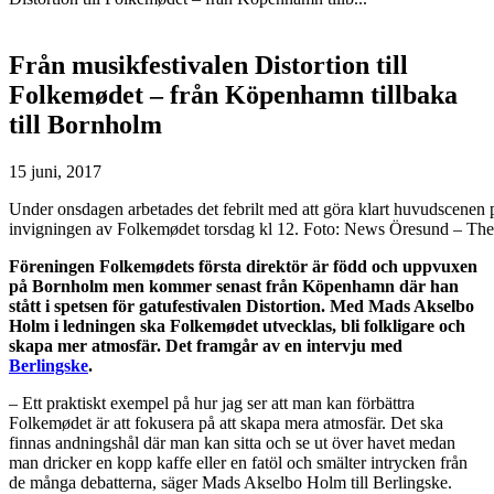
Från musikfestivalen Distortion till
Folkemødet – från Köpenhamn tillbaka
till Bornholm
15 juni, 2017
Under onsdagen arbetades det febrilt med att göra klart huvudscenen p
invigningen av Folkemødet torsdag kl 12. Foto: News Öresund – Th
Föreningen Folkemødets första direktör är född och uppvuxen
på Bornholm men kommer senast från Köpenhamn där han
stått i spetsen för gatufestivalen Distortion. Med Mads Akselbo
Holm i ledningen ska Folkemødet utvecklas, bli folkligare och
skapa mer atmosfär. Det framgår av en intervju med
Berlingske
.
– Ett praktiskt exempel på hur jag ser att man kan förbättra
Folkemødet är att fokusera på att skapa mera atmosfär. Det ska
finnas andningshål där man kan sitta och se ut över havet medan
man dricker en kopp kaffe eller en fatöl och smälter intrycken från
de många debatterna, säger Mads Akselbo Holm till Berlingske.