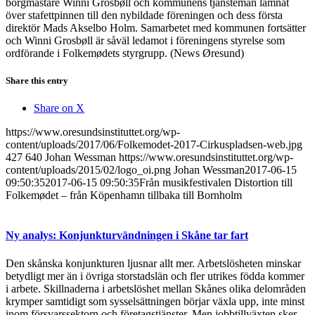
borgmästare Winni Grosbøll och kommunens tjänstemän lämnat
över stafettpinnen till den nybildade föreningen och dess första
direktör Mads Akselbo Holm. Samarbetet med kommunen fortsätter
och Winni Grosbøll är såväl ledamot i föreningens styrelse som
ordförande i Folkemødets styrgrupp. (News Øresund)
Share this entry
Share on X
https://www.oresundsinstituttet.org/wp-
content/uploads/2017/06/Folkemodet-2017-Cirkuspladsen-web.jpg
427
640
Johan Wessman
https://www.oresundsinstituttet.org/wp-
content/uploads/2015/02/logo_oi.png
Johan Wessman
2017-06-15
09:50:35
2017-06-15 09:50:35
Från musikfestivalen Distortion till
Folkemødet – från Köpenhamn tillbaka till Bornholm
Ny analys: Konjunkturvändningen i Skåne tar fart
Den skånska konjunkturen ljusnar allt mer. Arbetslösheten minskar
betydligt mer än i övriga storstadslän och fler utrikes födda kommer
i arbete. Skillnaderna i arbetslöshet mellan Skånes olika delområden
krymper samtidigt som sysselsättningen börjar växla upp, inte minst
inom försvarssektorn och företagstjänster. Men jobbtillväxten sker