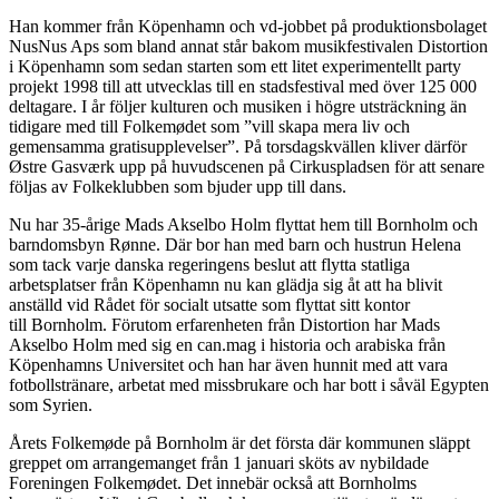
Han kommer från Köpenhamn och vd-jobbet på produktionsbolaget
NusNus Aps som bland annat står bakom musikfestivalen Distortion
i Köpenhamn som sedan starten som ett litet experimentellt party
projekt 1998 till att utvecklas till en stadsfestival med över 125 000
deltagare. I år följer kulturen och musiken i högre utsträckning än
tidigare med till Folkemødet som ”vill skapa mera liv och
gemensamma gratisupplevelser”. På torsdagskvällen kliver därför
Østre Gasværk upp på huvudscenen på Cirkuspladsen för att senare
följas av Folkeklubben som bjuder upp till dans.
Nu har 35-årige Mads Akselbo Holm flyttat hem till Bornholm och
barndomsbyn Rønne. Där bor han med barn och hustrun Helena
som tack varje danska regeringens beslut att flytta statliga
arbetsplatser från Köpenhamn nu kan glädja sig åt att ha blivit
anställd vid Rådet för socialt utsatte som flyttat sitt kontor
till Bornholm. Förutom erfarenheten från Distortion har Mads
Akselbo Holm med sig en can.mag i historia och arabiska från
Köpenhamns Universitet och han har även hunnit med att vara
fotbollstränare, arbetat med missbrukare och har bott i såväl Egypten
som Syrien.
Årets Folkemøde på Bornholm är det första där kommunen släppt
greppet om arrangemanget från 1 januari sköts av nybildade
Foreningen Folkemødet. Det innebär också att Bornholms