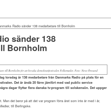
nmarks Radio sänder 138 medarbetare till Bornholm
io sänder 138
ill Bornholm
e till Bornholm för att bevaka demokratifestivalen Folkemødet. Foto: News Öresund
dag torsdag är 138 medarbetare från Danmarks Radio på plats för en
tivalen. Det är ändå 20 färre jämfört med vad public service
några dagar flyttar flera danska tv-program till solskensön. Det uppger
ret. Men det beror på att det var program förra året som inte är med i år,
dier, till Berlingske.