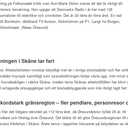
ning på Folkemødet kritik men Ann-Marie Dohm menar att det är viktigt att
intensiv bevakning. Hon uppger att Danmarks Radio i år har med 138
urnalister till elektriker och sminkörer. Det är 20 färre än förra året. En rad
till Bornholm, däribland TV-Avisen, Slotsholmen på P1, Langt fra Borgen,
Aftenshowet. (News Öresund)
ingen i Skåne tar fart
er. Arbetslösheten minskar betydligt mer än i övriga storstadslän och fler utr
områden krymper samtidigt som sysselsättningen börjar växla upp, inte minst 
r huvudsakligen i västra Skåne, medan östra Skånes arbetstillfällen har blivit
vtagande prisuppgångar och ett bostadsbyggande som inte riktigt tagit fart 
kordstark gränsregion – fler pendlare, personresor 
å från det tidigare rekordet på 112 förra året, då Øresundsbron fyllde 25 år, ti
endlare och företag över Öresund. Det bidrar till att göra Öresundsregionen til
 danska fritidshus i Skåne. Årets tema i rapporten fokuserar på betydelsen a