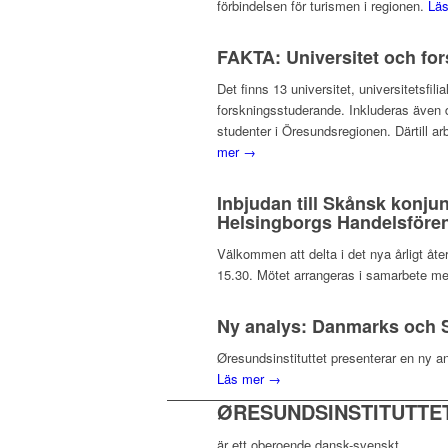
förbindelsen för turismen i regionen.
Lä
FAKTA: Universitet och fo
Det finns 13 universitet, universitetsf
forskningsstuderande. Inkluderas även d
studenter i Öresundsregionen. Därtill ar
mer →
Inbjudan till Skånsk konju
Helsingborgs Handelsfören
Välkommen att delta i det nya årligt å
15.30. Mötet arrangeras i samarbete me
Ny analys: Danmarks och S
Øresundsinstituttet presenterar en ny a
Läs mer →
ØRESUNDSINSTITUTTE
är ett oberoende dansk-svenskt