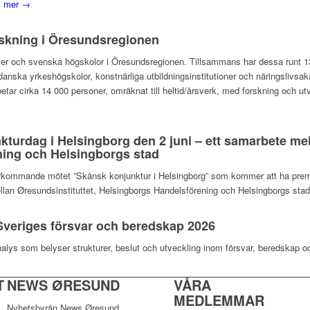
s mer →
rskning i Öresundsregionen
ilialer och svenska högskolor i Öresundsregionen. Tillsammans har dessa runt
anska yrkeshögskolor, konstnärliga utbildningsinstitutioner och näringslivsak
betar cirka 14 000 personer, omräknat till heltid/årsverk, med forskning och ut
nkturdag i Helsingborg den 2 juni – ett samarbete mel
ing och Helsingborgs stad
terkommande mötet ”Skånsk konjunktur i Helsingborg” som kommer att ha premiä
llan Øresundsinstituttet, Helsingborgs Handelsförening och Helsingborgs sta
veriges försvar och beredskap 2026
nalys som belyser strukturer, beslut och utveckling inom försvar, beredskap o
T
NEWS ØRESUND
VÅRA
MEDLEMMAR
Nyhetsbyrån News Øresund