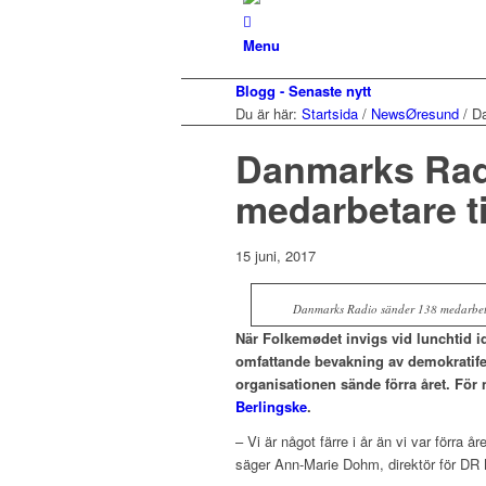
Menu
Blogg - Senaste nytt
Du är här:
Startsida
/
NewsØresund
/
Da
Danmarks Rad
medarbetare t
15 juni, 2017
Danmarks Radio sänder 138 medarbetar
När Folkemødet invigs vid lunchtid i
omfattande bevakning av demokratifes
organisationen sände förra året. För 
Berlingske
.
– Vi är något färre i år än vi var förra å
säger Ann-Marie Dohm, direktör för DR Me