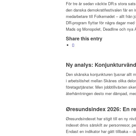
För tre år sedan väckte DR:s stora sats
den danska demokratifestivalen får en 
medarbetare till Folkemødet – allt från jo
DR-program flyttar för några dagar med 
Mads og Monopolet, Deadline och nya 
Share this entry
Ny analys: Konjunkturvändn
Den skånska konjunkturen ljusnar allt m
i arbetslöshet mellan Skånes olika del
företagstjänster. Men jobbtillväxten ske
återhämtningen desto mer dämpad, med a
Øresundsindex 2026: En re
Øresundsindexet har stigit till en ny niv
indexet drivs särskilt av personresor, p
Endast en indikator har gått tillbaka –