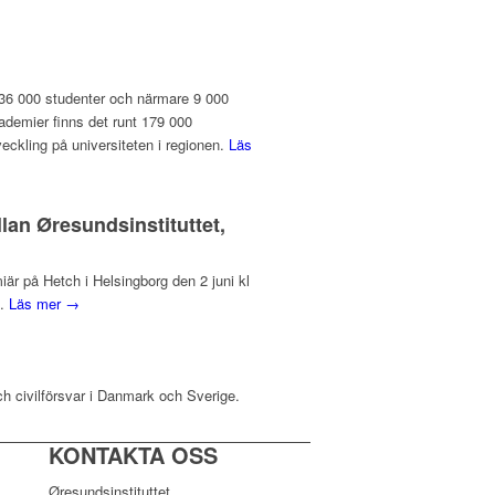
 136 000 studenter och närmare 9 000
ademier finns det runt 179 000
veckling på universiteten i regionen.
Läs
lan Øresundsinstituttet,
r på Hetch i Helsingborg den 2 juni kl
d.
Läs mer →
ch civilförsvar i Danmark och Sverige.
KONTAKTA OSS
Øresundsinstituttet