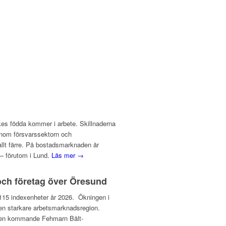
ikes födda kommer i arbete. Skillnaderna
inom försvarssektorn och
 allt färre. På bostadsmarknaden är
– förutom i Lund.
Läs mer →
och företag över Öresund
ll 115 indexenheter år 2026. Ökningen i
l en starkare arbetsmarknadsregion.
v den kommande Fehmarn Bält-