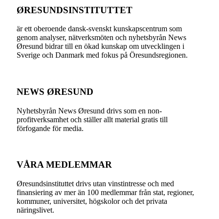
ØRESUNDSINSTITUTTET
är ett oberoende dansk-svenskt kunskapscentrum som
genom analyser, nätverksmöten och nyhetsbyrån News
Øresund bidrar till en ökad kunskap om utvecklingen i
Sverige och Danmark med fokus på Öresundsregionen.
NEWS ØRESUND
Nyhetsbyrån News Øresund drivs som en non-
profitverksamhet och ställer allt material gratis till
förfogande för media.
VÅRA MEDLEMMAR
Øresundsinstituttet drivs utan vinst­intresse och med
finansiering av mer än 100 medlemmar från stat, regioner,
kommuner, universitet, högskolor och det privata
näringslivet.