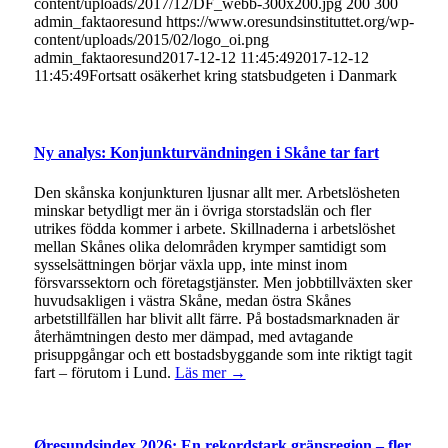
content/uploads/2017/12/DF_webb-300x200.jpg
200
300
admin_faktaoresund
https://www.oresundsinstituttet.org/wp-
content/uploads/2015/02/logo_oi.png
admin_faktaoresund
2017-12-12 11:45:49
2017-12-12
11:45:49
Fortsatt osäkerhet kring statsbudgeten i Danmark
Ny analys: Konjunkturvändningen i Skåne tar fart
Den skånska konjunkturen ljusnar allt mer. Arbetslösheten
minskar betydligt mer än i övriga storstadslän och fler
utrikes födda kommer i arbete. Skillnaderna i arbetslöshet
mellan Skånes olika delområden krymper samtidigt som
sysselsättningen börjar växla upp, inte minst inom
försvarssektorn och företagstjänster. Men jobbtillväxten sker
huvudsakligen i västra Skåne, medan östra Skånes
arbetstillfällen har blivit allt färre. På bostadsmarknaden är
återhämtningen desto mer dämpad, med avtagande
prisuppgångar och ett bostadsbyggande som inte riktigt tagit
fart – förutom i Lund.
Läs mer →
Øresundsindex 2026: En rekordstark gränsregion – fler