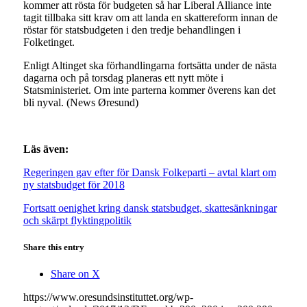
kommer att rösta för budgeten så har Liberal Alliance inte
tagit tillbaka sitt krav om att landa en skattereform innan de
röstar för statsbudgeten i den tredje behandlingen i
Folketinget.
Enligt Altinget ska förhandlingarna fortsätta under de nästa
dagarna och på torsdag planeras ett nytt möte i
Statsministeriet. Om inte parterna kommer överens kan det
bli nyval. (News Øresund)
Läs även:
Regeringen gav efter för Dansk Folkeparti – avtal klart om
ny statsbudget för 2018
Fortsatt oenighet kring dansk statsbudget, skattesänkningar
och skärpt flyktingpolitik
Share this entry
Share on X
https://www.oresundsinstituttet.org/wp-