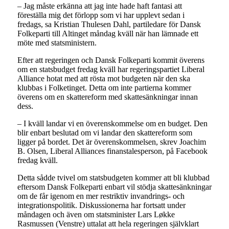
– Jag måste erkänna att jag inte hade haft fantasi att
föreställa mig det förlopp som vi har upplevt sedan i
fredags, sa Kristian Thulesen Dahl, partiledare för Dansk
Folkeparti till Altinget måndag kväll när han lämnade ett
möte med statsministern.
Efter att regeringen och Dansk Folkeparti kommit överens
om en statsbudget fredag kväll har regeringspartiet Liberal
Alliance hotat med att rösta mot budgeten när den ska
klubbas i Folketinget. Detta om inte partierna kommer
överens om en skattereform med skattesänkningar innan
dess.
– I kväll landar vi en överenskommelse om en budget. Den
blir enbart beslutad om vi landar den skattereform som
ligger på bordet. Det är överenskommelsen, skrev Joachim
B. Olsen, Liberal Alliances finanstalesperson, på Facebook
fredag kväll.
Detta sådde tvivel om statsbudgeten kommer att bli klubbad
eftersom Dansk Folkeparti enbart vil stödja skattesänkningar
om de får igenom en mer restriktiv invandrings- och
integrationspolitik. Diskussionerna har fortsatt under
måndagen och även om statsminister Lars Løkke
Rasmussen (Venstre) uttalat att hela regeringen självklart