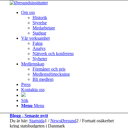
Om oss
Historik
Styrelse
Medarbetare
Stadgar
Vår verksamhet
Fakta
Analys
Nätverk och konferens
Nyheter
Medlemskap
Förmåner och pris
Medlemsförteckning
Bli medlem
Press
Kontakta oss
Sök
Menu
Menu
Blogg - Senaste nytt
Du är här:
Startsida
1
/
NewsØresund
2
/
Fortsatt osäkerhet
kring statsbudgeten i Danmark