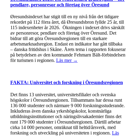
pendlare, personresor och företag över Öresund
Øresundsindexet har stigit till en ny nivå från det tidigare
rekordet på 112 förra året, då Øresundsbron fyllde 25 år, till
115 indexenheter år 2026. Ökningen i indexet drivs särskilt
av personresor, pendlare och företag över Öresund. Det
bidrar till att göra Öresundsregionen till en starkare
arbetsmarknadsregion. Endast en indikator har gått tillbaka
– danska fritidshus i Skåne. Årets tema i rapporten fokuserar
på betydelsen av den kommande Fehmarn Bält-förbindelsen
för turismen i regionen.
Läs mer →
FAKTA: Universitet och forskning i Öresundsregionen
Det finns 13 universitet, universitetsfilialer och svenska
högskolor i Öresundsregionen. Tillsammans har dessa runt
136 000 studenter och närmare 9 000 forskningsstuderande.
Inkluderas även danska yrkeshögskolor, konstnärliga
utbildningsinstitutioner och näringslivsakademier finns det
runt 179 000 studenter i Öresundsregionen. Därtill arbetar
cirka 14 000 personer, omräknat till heltid/årsverk, med
forskning och utveckling på universiteten i regionen.
Läs