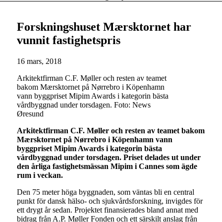
Forskningshuset Mærsktornet har
vunnit fastighetspris
16 mars, 2018
Arkitektfirman C.F. Møller och resten av teamet
bakom Mærsktornet på Nørrebro i Köpenhamn
vann byggpriset Mipim Awards i kategorin bästa
vårdbyggnad under torsdagen. Foto: News
Øresund
Arkitektfirman C.F. Møller och resten av teamet bakom
Mærsktornet på Nørrebro i Köpenhamn vann
byggpriset Mipim Awards i kategorin bästa
vårdbyggnad under torsdagen. Priset delades ut under
den årliga fastighetsmässan Mipim i Cannes som ägde
rum i veckan.
Den 75 meter höga byggnaden, som väntas bli en central
punkt för dansk hälso- och sjukvårdsforskning, invigdes för
ett drygt år sedan. Projektet finansierades bland annat med
bidrag från A.P. Møller Fonden och ett särskilt anslag från