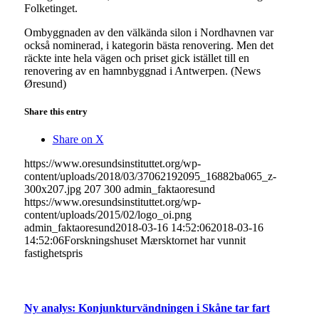
Folketinget.
Ombyggnaden av den välkända silon i Nordhavnen var
också nominerad, i kategorin bästa renovering. Men det
räckte inte hela vägen och priset gick istället till en
renovering av en hamnbyggnad i Antwerpen. (News
Øresund)
Share this entry
Share on X
https://www.oresundsinstituttet.org/wp-
content/uploads/2018/03/37062192095_16882ba065_z-
300x207.jpg
207
300
admin_faktaoresund
https://www.oresundsinstituttet.org/wp-
content/uploads/2015/02/logo_oi.png
admin_faktaoresund
2018-03-16 14:52:06
2018-03-16
14:52:06
Forskningshuset Mærsktornet har vunnit
fastighetspris
Ny analys: Konjunkturvändningen i Skåne tar fart