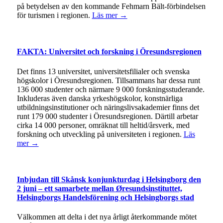
på betydelsen av den kommande Fehmarn Bält-förbindelsen
för turismen i regionen.
Läs mer →
FAKTA: Universitet och forskning i Öresundsregionen
Det finns 13 universitet, universitetsfilialer och svenska
högskolor i Öresundsregionen. Tillsammans har dessa runt
136 000 studenter och närmare 9 000 forskningsstuderande.
Inkluderas även danska yrkeshögskolor, konstnärliga
utbildningsinstitutioner och näringslivsakademier finns det
runt 179 000 studenter i Öresundsregionen. Därtill arbetar
cirka 14 000 personer, omräknat till heltid/årsverk, med
forskning och utveckling på universiteten i regionen.
Läs
mer →
Inbjudan till Skånsk konjunkturdag i Helsingborg den
2 juni – ett samarbete mellan Øresundsinstituttet,
Helsingborgs Handelsförening och Helsingborgs stad
Välkommen att delta i det nya årligt återkommande mötet