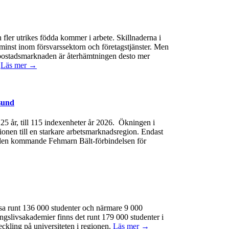
 fler utrikes födda kommer i arbete. Skillnaderna i
minst inom försvarssektorn och företagstjänster. Men
 På bostadsmarknaden är återhämtningen desto mer
.
Läs mer →
sund
e 25 år, till 115 indexenheter år 2026. Ökningen i
gionen till en starkare arbetsmarknadsregion. Endast
 av den kommande Fehmarn Bält-förbindelsen för
ssa runt 136 000 studenter och närmare 9 000
ngslivsakademier finns det runt 179 000 studenter i
eckling på universiteten i regionen.
Läs mer →