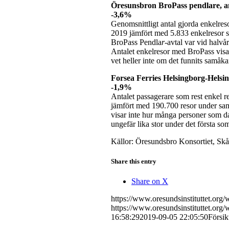
Öresunsbron BroPass pendlare, an
-3,6%
Genomsnittligt antal gjorda enkelres
2019 jämfört med 5.833 enkelresor 
BroPass Pendla
r
-avtal var vid halv
Antalet enkelresor med BroPass visar 
vet heller inte om det funnits samåk
Forsea Ferries Helsingborg-Helsi
-1,9%
Antalet passagerare som rest enkel r
jämfört med 190.700 resor under sam
visar inte hur många personer som 
ungefär lika stor under det första so
Källor: Öresundsbro Konsortiet, Sk
Share this entry
Share on X
https://www.oresundsinstituttet.org
https://www.oresundsinstituttet.org
16:58:29
2019-09-05 22:05:50
Försik