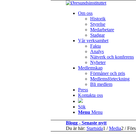
Om oss
Historik
Styrelse
Medarbetare
Stadgar
Vår verksamhet
Fakta
Analys
Nätverk och konferens
Nyheter
Medlemskap
Förmåner och pris
Medlemsförteckning
Bli medlem
Press
Kontakta oss
Sök
Menu
Menu
Blogg - Senaste nytt
Du är här:
Startsida
1
/
Media
2
/
Förs