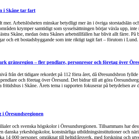
i Skåne tar fart
t mer. Arbetslösheten minskar betydligt mer än i övriga storstadslän och
områden krymper samtidigt som sysselsättningen börjar växla upp, inte 
ästra Skåne, medan östra Skånes arbetstillfällen har blivit allt färre.
 och ett bostadsbyggande som inte riktigt tagit fart – förutom i Lund
rk gränsregion – fler pendlare, personresor och företag över Öre
 nivå från det tidigare rekordet på 112 förra året, då Øresundsbron fylld
, pendlare och företag över Öresund. Det bidrar till att göra Öresundsre
ska fritidshus i Skåne. Årets tema i rapporten fokuserar på betydelsen
g i Öresundsregionen
tsfilialer och svenska högskolor i Öresundsregionen. Tillsammans har de
n danska yrkeshögskolor, konstnärliga utbildningsinstitutioner och näri
rka 14 000 personer, omräknat till heltid/årsverk, med forskning och utv