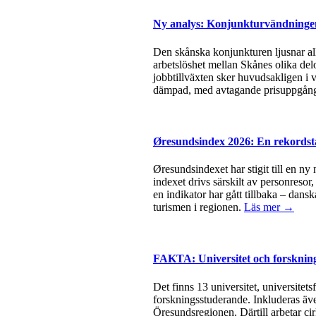
Ny analys: Konjunkturvändningen 
Den skånska konjunkturen ljusnar all
arbetslöshet mellan Skånes olika del
jobbtillväxten sker huvudsakligen i v
dämpad, med avtagande prisuppgångar
Øresundsindex 2026: En rekordsta
Øresundsindexet har stigit till en ny
indexet drivs särskilt av personresor
en indikator har gått tillbaka – dan
turismen i regionen.
Läs mer →
FAKTA: Universitet och forsknin
Det finns 13 universitet, universite
forskningsstuderande. Inkluderas äve
Öresundsregionen. Därtill arbetar ci