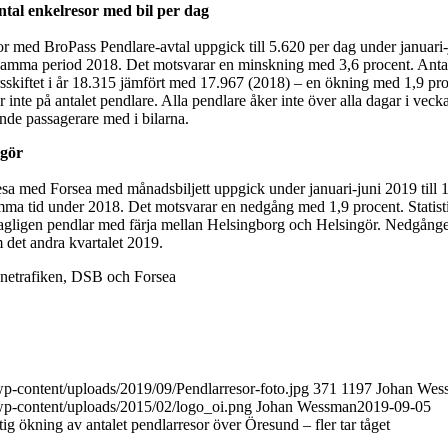
tal enkelresor med bil per dag
or med BroPass Pendlare-avtal uppgick till 5.620 per dag under januari-
samma period 2018. Det motsvarar en minskning med 3,6 procent. Antal
årsskiftet i år 18.315 jämfört med 17.967 (2018) – en ökning med 1,9 pro
inte på antalet pendlare. Alla pendlare åker inte över alla dagar i veck
ande passagerare med i bilarna.
ngör
esa med Forsea med månadsbiljett uppgick under januari-juni 2019 till
ma tid under 2018. Det motsvarar en nedgång med 1,9 procent. Statist
dagligen pendlar med färja mellan Helsingborg och Helsingör. Nedgång
m det andra kvartalet 2019.
ånetrafiken, DSB och Forsea
/wp-content/uploads/2019/09/Pendlarresor-foto.jpg
371
1197
Johan Wes
/wp-content/uploads/2015/02/logo_oi.png
Johan Wessman
2019-09-05
tig ökning av antalet pendlarresor över Öresund – fler tar tåget