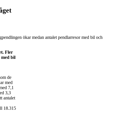
åget
gpendlingen ökar medan antalet pendlarresor med bil och
t. Fler
 med bil
rsom de
 har med
 med 7,1
ed 3,3
t antalet
ll 18.315