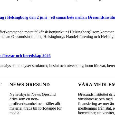
g i Helsingborg den 2 juni – ett samarbete mellan Øresundsinstitu
t återkommande mötet ”Skånsk konjunktur i Helsingborg” som kommer at
 mellan Øresundsinstituttet, Helsingborgs Handelsförening och Helsing
s försvar och beredskap 2026
y analys som belyser strukturer, beslut och utveckling inom försvar, be
T
NEWS ØRESUND
VÅRA MEDLE
Nyhetsbyrån News Øresund
Øresundsinstituttet dri
drivs som en non-
vinst­intresse och med
profitverksamhet och ställer allt
finansiering av mer än
material gratis till förfogande för
medlemmar från stat, r
media.
kommuner, universitet