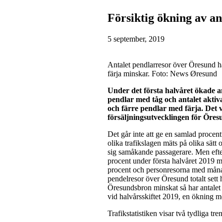
Försiktig ökning av an
5 september, 2019
Antalet pendlarresor över Öresund h
färja minskar. Foto: News Øresund
Under det första halvåret ökade a
pendlar med tåg och antalet aktiv
och färre pendlar med färja.
Det 
försäljningsutvecklingen för Öre
Det går inte att ge en samlad procen
olika trafikslagen mäts på olika sätt
sig samåkande passagerare. Men efte
procent under första halvåret 2019 
procent och personresorna med månad
pendelresor över Öresund totalt sett
Öresundsbron minskat så har antalet 
vid halvårsskiftet 2019, en ökning m
Trafikstatistiken visar två tydliga tre