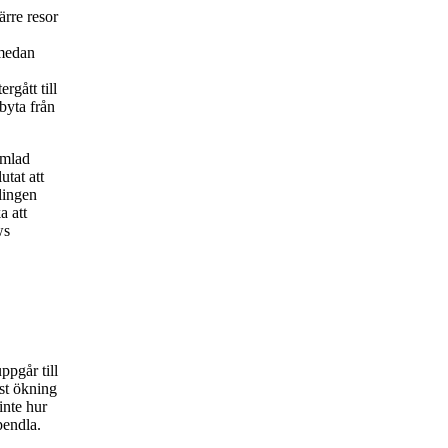
ärre resor
 medan
rgått till
byta från
amlad
utat att
lingen
a att
ws
ppgår till
st ökning
inte hur
pendla.