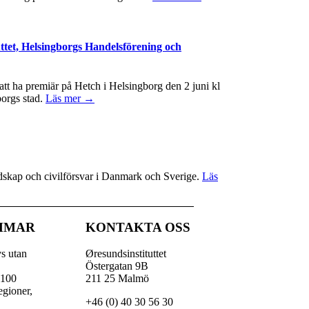
ttet, Helsingborgs Handelsförening och
t ha premiär på Hetch i Helsingborg den 2 juni kl
borgs stad.
Läs mer →
redskap och civilförsvar i Danmark och Sverige.
Läs
MMAR
KONTAKTA OSS
vs utan
Øresundsinstituttet
Östergatan 9B
 100
211 25 Malmö
egioner,
+46 (0) 40 30 56 30
,