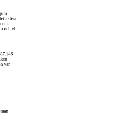
juni
et aktiva
cent.
an och vi
 187.146
iken
en var
sman