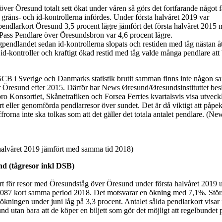
ver Öresund totalt sett ökat under våren så görs det fortfarande något f
gräns- och id-kontrollerna infördes. Under första halvåret 2019 var
pendlarkort Öresund 3,5 procent lägre jämfört det första halvåret 2015
oPass Pendlare över Öresundsbron var 4,6 procent lägre.
tågpendlandet sedan id-kontrollerna slopats och restiden med tåg nästan åte
d-kontroller och kraftigt ökad restid med tåg valde många pendlare att 
 SCB i Sverige och Danmarks statistik brutit samman finns inte någon s
er Öresund efter 2015. Därför har News Øresund/Øresundsinstituttet besl
bro Konsortiet, Skånetrafiken och Forsea Ferries kvartalsvis visa utveck
ort eller genomförda pendlarresor över sundet. Det är då viktigt att påpek
frorna inte ska tolkas som att det gäller det totala antalet pendlare. (Ne
a halvåret 2019 jämfört med samma tid 2018)
d (tågresor inkl DSB)
rt för resor med Öresundståg över Öresund under första halvåret 2019 u
.087 kort samma period 2018. Det motsvarar en ökning med 7,1%. Stör
ökningen under juni låg på 3,3 procent. Antalet sålda pendlarkort visar 
d utan bara att de köper en biljett som gör det möjligt att regelbundet 