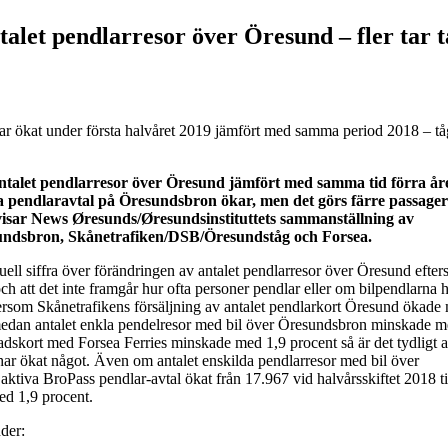
talet pendlarresor över Öresund – fler tar t
ar ökat under första halvåret 2019 jämfört med samma period 2018 – tå
ntalet pendlarresor över Öresund jämfört med samma tid förra åre
a pendlaravtal på Öresundsbron ökar, men det görs färre passager
visar News Øresunds/Øresundsinstituttets sammanställning av
sundsbron, Skånetrafiken/DSB/Öresundståg och Forsea.
tuell siffra över förändringen av antalet pendlarresor över Öresund efte
 och att det inte framgår hur ofta personer pendlar eller om bilpendlarna
rsom Skånetrafikens försäljning av antalet pendlarkort Öresund ökade
medan antalet enkla pendelresor med bil över Öresundsbron minskade m
skort med Forsea Ferries minskade med 1,9 procent så är det tydligt at
 har ökat något. Även om antalet enskilda pendlarresor med bil över
aktiva BroPass pendlar-avtal ökat från 17.967 vid halvårsskiftet 2018 ti
ed 1,9 procent.
nder: