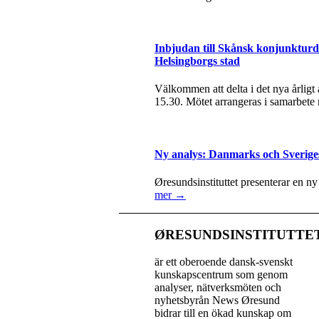
Inbjudan till Skånsk konjunkturda
Helsingborgs stad
Välkommen att delta i det nya årlig
15.30. Mötet arrangeras i samarbete
Ny analys: Danmarks och Sverige
Øresundsinstituttet presenterar en n
mer →
ØRESUNDSINSTITUTTE
är ett oberoende dansk-svenskt
kunskapscentrum som genom
analyser, nätverksmöten och
nyhetsbyrån News Øresund
bidrar till en ökad kunskap om