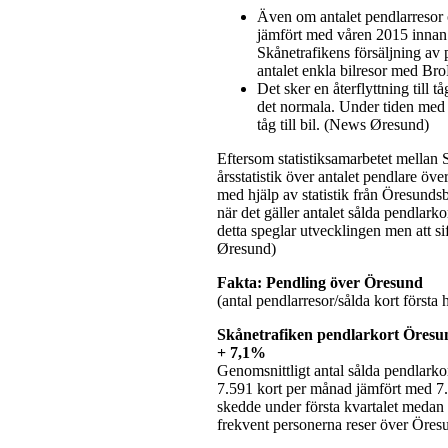
Även om antalet pendlarresor ö
jämfört med våren 2015 innan 
Skånetrafikens försäljning av 
antalet enkla bilresor med Br
Det sker en återflyttning till 
det normala. Under tiden med i
tåg till bil. (News Øresund)
Eftersom statistiksamarbetet mellan
årsstatistik över antalet pendlare öv
med hjälp av statistik från Öresunds
när det gäller antalet sålda pendlark
detta speglar utvecklingen men att sif
Øresund)
Fakta: Pendling över Öresund
(antal pendlarresor/sålda kort först
Skånetrafiken pendlarkort Öresun
+ 7,1%
Genomsnittligt antal sålda pendlarko
7.591 kort per månad jämfört med 7
skedde under första kvartalet medan 
frekvent personerna reser över Öresun