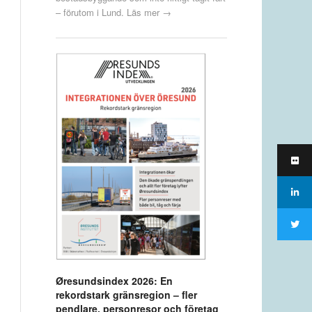
– förutom i Lund.
Läs mer →
Øresundsindex 2026: En
rekordstark gränsregion – fler
pendlare, personresor och företag