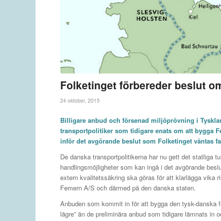
Folketinget förbereder beslut 
24 oktober, 2015
Billigare anbud och försenad miljöprövning i Tyskl
transportpolitiker som tidigare enats om att bygga F
inför det avgörande beslut som Folketinget väntas f
De danska transportpolitikerna har nu gett det statliga 
handlingsmöjligheter som kan ingå i det avgörande besl
extern kvalitetssäkring ska göras för att klarlägga vika 
Femern A/S och därmed på den danska staten.
Anbuden som kommit in för att bygga den tysk-danska f
lägre” än de preliminära anbud som tidigare lämnats in 