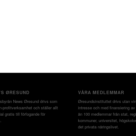
S ØRESUND
VÅRA MEDLEMMAR
sbyrån News Øresund drivs som
Øresundsinstituttet drivs utan vin
-profitverksamhet och ställer allt
intresse och med finansiering av
al gratis till förfogande för
än 100 medlemmar från stat, regi
.
kommuner, universitet, högskolo
det privata näringslivet.