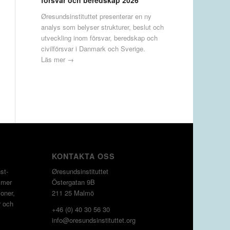
försvar och beredskap 2026
Øresundsinstituttet presenterar en ny
analys som belyser strukturer, beslut och
utveckling inom försvar, beredskap och
civilförsvar i Danmark och Sverige.
Läs mer →
KONTAKTA OSS
st­
Øresundsinstituttet
 mer
Östergatan 9B
oner,
211 25 Malmö
r och
+46 (0) 40 30 56 30
info@oresundsinstituttet.org