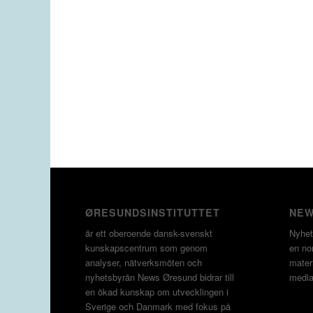
ØRESUNDSINSTITUTTET
NEW
är ett oberoende dansk-svenskt
Nyhet
kunskapscentrum som genom
en non
analyser, nätverksmöten och
materi
nyhetsbyrån News Øresund bidrar till
media
en ökad kunskap om utvecklingen i
Sverige och Danmark med fokus på