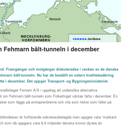
om Fehmarn bält-tunneln i december
and. Framgångar och motgångar diskuterades i veckan av de danska
ehmarn bält-tunneln. Nu har de beställt en extern kvalitetssäkring
atta i december. Det uppger Transport- og Bygningsministeriet.
tunnelbolaget Femern A/S i uppdrag att undersöka alternativa
ut om Fehmarn bält-tunneln som Folketinget väntas fatta i december. En
risker som läggs på entreprenörerna och vila som risker som faller på
örbindelsen är fortfarande sekretessbelagda men uppges vara ”markant
och som då uppgavs vara 8,9 miljarder danska kronor dyrare än