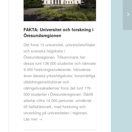
FAKTA: Universitet och forskning i
Öresundsregionen
Det finns 13 universitet, universitetsfilialer
och svenska högskolor i
Öresundsregionen. Tillsammans har
dessa runt 136 000 studenter och närmare
9 000 forskningsstuderande. Inkluderas
även danska yrkeshögskolor, konstnärliga
utbildningsinstitutioner och
näringslivsakademier finns det runt 179
000 studenter i Öresundsregionen. Därtill
arbetar cirka 14 000 personer, omräknat
till heltid/årsverk, med forskning och
utveckling på universiteten i regionen.
Läs mer →