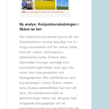
Ny analys: Konjunkturvändningen i
Skåne tar fart
Den skånska konjunkturen ljusnar allt mer.
Arbetslösheten minskar betydligt mer än i
övriga storstadslän och fler utrikes födda
kommer i arbete. Skillnaderna i
arbetslöshet mellan Skånes olika
delområden krymper samtidigt som
sysselsättningen börjar växla upp, inte
minst inom försvarssektorn och
företagstjänster. Men jobbtillväxten sker
huvudsakligen i västra Skåne, medan
östra Skånes arbetstillfällen har blivit allt
färre. På bostadsmarknaden är
återhämtningen desto mer dämpad, med
avtagande prisuppgångar och ett
bostadsbyggande som inte riktigt tagit fart