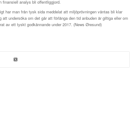
nansiell analys bli offentliggjord.
igt har man från tysk sida meddelat att miljöprövningen väntas bli klar
 att undersöka om det går att förlänga den tid anbuden är giltiga eller om
llkorat av ett tyskt godkännande under 2017. (News Øresund)