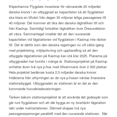
Köpenhamns Flygplats investerar för närvarande 20 miljarder
danska kronor i en utbyggnad av kapaciteten så att flygplatsen
ska klara en tillväxt från dagen 30 miljoner årliga passagerare till
40 miljoner. Det kommer att öka den danska tågtrafiken till och
från Kastrup. Samtidigt fortsätter tågtrafiken över Öresundsbron
att växa. Sammantaget innebär det att den nuvarande
kapaciteten vid tågstationen vid flygplatsen i Kastrup inte räcker
till. Det är därför som den danska regeringen nu vill sätta igång
med projektering, miljöprövning och upphandling så att den
utbyggda tågstationen på Kastrup kan stå klar 2025. Planerna på
utbyggnaden har funnits i många år. Stationsprojektet på Kastrup
omfattar även två nya p-hus med tillsammans över 2 000 platser.
Hela projektet beräknas kosta 2,5 miljarder danska kronor.
Intäkterna från uthyrningen av de nya p-husen väntas finansiera
stationsbygget. Utbyggnaden av stationen är en del av den
kommande huvudstadssatsningen.
Tanken bakom stationsprojektet är att använda det godsspår som
går runt flygplatsen och att där bygga en ny övertäckt tågstation
rakt under metrostationen. Därmed skapas två nya
passagerarperronger parallellt med den nuvarande stationen. När