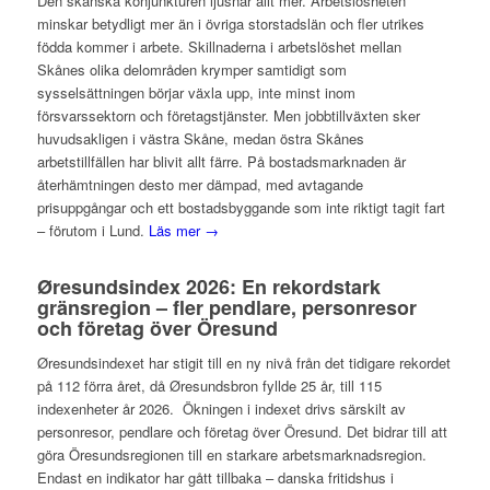
Den skånska konjunkturen ljusnar allt mer. Arbetslösheten
minskar betydligt mer än i övriga storstadslän och fler utrikes
födda kommer i arbete. Skillnaderna i arbetslöshet mellan
Skånes olika delområden krymper samtidigt som
sysselsättningen börjar växla upp, inte minst inom
försvarssektorn och företagstjänster. Men jobbtillväxten sker
huvudsakligen i västra Skåne, medan östra Skånes
arbetstillfällen har blivit allt färre. På bostadsmarknaden är
återhämtningen desto mer dämpad, med avtagande
prisuppgångar och ett bostadsbyggande som inte riktigt tagit fart
– förutom i Lund.
Läs mer →
Øresundsindex 2026: En rekordstark
gränsregion – fler pendlare, personresor
och företag över Öresund
Øresundsindexet har stigit till en ny nivå från det tidigare rekordet
på 112 förra året, då Øresundsbron fyllde 25 år, till 115
indexenheter år 2026. Ökningen i indexet drivs särskilt av
personresor, pendlare och företag över Öresund. Det bidrar till att
göra Öresundsregionen till en starkare arbetsmarknadsregion.
Endast en indikator har gått tillbaka – danska fritidshus i