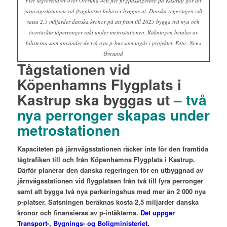
Fler tågresenärer över Öresund och fler flygpassagerare på Kastrup gör att
järnvägsstationen vid flygplatsen behöver byggas ut. Danska regeringen vill
satsa 2,5 miljarder danska kronor på att fram till 2025 bygga två nya och
övertäckta tåperronger rakt under metrostationen. Räkningen betalas av
bilisterna som använder de två nya p-hus som ingår i projektet. Foto: News
Øresund
Tågstationen vid
Köpenhamns Flygplats i
Kastrup ska byggas ut
– två
nya perronger skapas under
metrostationen
Kapaciteten på järnvägsstationen räcker inte för den framtida
tågtrafiken till och från Köpenhamns Flygplats i Kastrup.
Därför planerar den danska regeringen för en utbyggnad av
järnvägsstationen vid flygplatsen från två till fyra perronger
samt att bygga två nya parkeringshus med mer än 2 000 nya
p-platser. Satsningen beräknas kosta 2,5 miljarder danska
kronor och finansieras av p-intäkterna.
Det uppger
Transport-, Bygnings- og Boligministeriet.