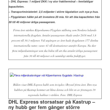
– DHL Express: 1 miljard DKK i ny stor fraktterminal – femfaldigar
kapaciteten.
– Transportministeriet: 2,5 miljarder i större tågstation och nya p-hus.
– Flygplatsen håller på att investera 20 mia. för att öka kapaciteten från
30 till 40 miljoner årliga
passagerare.
Förra året stärktes Köpenhamns Flygplats ställning som Nordens ledande
internationella flygplats. Antalet passagerare ökade under 2018 med 3,8
procent till 30,3 miljoner. Vid utgången av året hade flygplatsen 177 direkta
internationella rutter, varav 41 till destinationer utanför Europa. Nu sker
flera miljardsatsningar som ska bidra till att öka antalet årliga passagerare
från 30 till 40 miljoner och samtidigt stärka fraktflyget.
Bilden visar DHL Express hubb som invigdes i Bryssel förra året. Den nya
hubben på Kastrup kommer att likna denna och blir en av företagets 19
regionala hubbar i världen. Foto: DHL Express
DHL Express storsatsar på Kastrup –
ny hubb ger fem gånger större