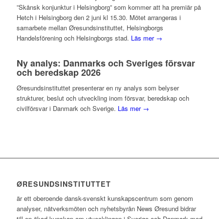
”Skånsk konjunktur i Helsingborg” som kommer att ha premiär på
Hetch i Helsingborg den 2 juni kl 15.30. Mötet arrangeras i
samarbete mellan Øresundsinstituttet, Helsingborgs
Handelsförening och Helsingborgs stad.
Läs mer →
Ny analys: Danmarks och Sveriges försvar
och beredskap 2026
Øresundsinstituttet presenterar en ny analys som belyser
strukturer, beslut och utveckling inom försvar, beredskap och
civilförsvar i Danmark och Sverige.
Läs mer →
ØRESUNDSINSTITUTTET
är ett oberoende dansk-svenskt kunskapscentrum som genom
analyser, nätverksmöten och nyhetsbyrån News Øresund bidrar
till en ökad kunskap om utvecklingen i Sverige och Danmark med