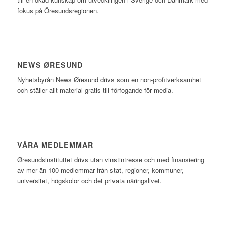
fokus på Öresundsregionen.
NEWS ØRESUND
Nyhetsbyrån News Øresund drivs som en non-profitverksamhet
och ställer allt material gratis till förfogande för media.
VÅRA MEDLEMMAR
Øresundsinstituttet drivs utan vinst­intresse och med finansiering
av mer än 100 medlemmar från stat, regioner, kommuner,
universitet, högskolor och det privata näringslivet.