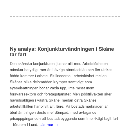
Ny analys: Konjunkturvändningen i Skåne
tar fart
Den skånska konjunkturen ljusnar allt mer. Arbetslösheten
minskar betydligt mer än i övriga storstadslän och fler utrikes
födda kommer i arbete. Skillnaderna i arbetslöshet mellan
Skånes olika delområden krymper samtidigt som
sysselsättningen börjar växla upp, inte minst inom
försvarssektorn och företagstjänster. Men jobbtillväxten sker
huvudsakligen i västra Skåne, medan östra Skånes
arbetstillfällen har blivit allt färre. På bostadsmarknaden är
återhämtningen desto mer dämpad, med avtagande
prisuppgångar och ett bostadsbyggande som inte riktigt tagit fart
– förutom i Lund.
Läs mer →