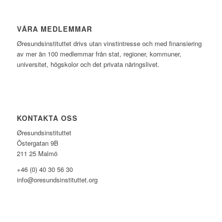
VÅRA MEDLEMMAR
Øresundsinstituttet drivs utan vinst­intresse och med finansiering
av mer än 100 medlemmar från stat, regioner, kommuner,
universitet, högskolor och det privata näringslivet.
KONTAKTA OSS
Øresundsinstituttet
Östergatan 9B
211 25 Malmö
+46 (0) 40 30 56 30
info@oresundsinstituttet.org