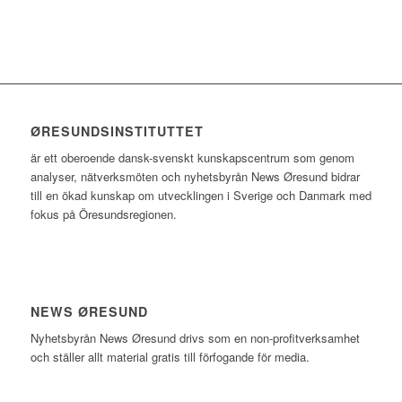
ØRESUNDSINSTITUTTET
är ett oberoende dansk-svenskt kunskapscentrum som genom
analyser, nätverksmöten och nyhetsbyrån News Øresund bidrar
till en ökad kunskap om utvecklingen i Sverige och Danmark med
fokus på Öresundsregionen.
NEWS ØRESUND
Nyhetsbyrån News Øresund drivs som en non-profitverksamhet
och ställer allt material gratis till förfogande för media.