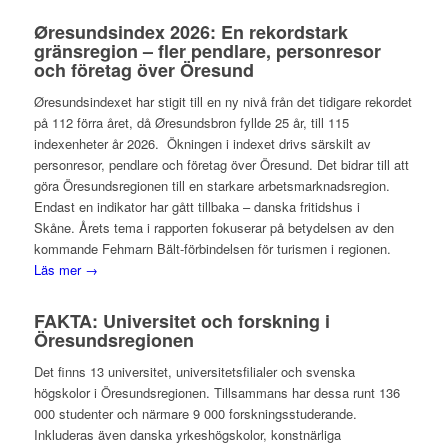
Øresundsindex 2026: En rekordstark
gränsregion – fler pendlare, personresor
och företag över Öresund
Øresundsindexet har stigit till en ny nivå från det tidigare rekordet
på 112 förra året, då Øresundsbron fyllde 25 år, till 115
indexenheter år 2026. Ökningen i indexet drivs särskilt av
personresor, pendlare och företag över Öresund. Det bidrar till att
göra Öresundsregionen till en starkare arbetsmarknadsregion.
Endast en indikator har gått tillbaka – danska fritidshus i
Skåne. Årets tema i rapporten fokuserar på betydelsen av den
kommande Fehmarn Bält-förbindelsen för turismen i regionen.
Läs mer →
FAKTA: Universitet och forskning i
Öresundsregionen
Det finns 13 universitet, universitetsfilialer och svenska
högskolor i Öresundsregionen. Tillsammans har dessa runt 136
000 studenter och närmare 9 000 forskningsstuderande.
Inkluderas även danska yrkeshögskolor, konstnärliga