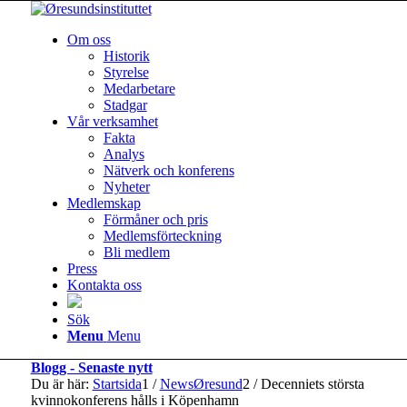
Om oss
Historik
Styrelse
Medarbetare
Stadgar
Vår verksamhet
Fakta
Analys
Nätverk och konferens
Nyheter
Medlemskap
Förmåner och pris
Medlemsförteckning
Bli medlem
Press
Kontakta oss
Sök
Menu
Menu
Blogg - Senaste nytt
Du är här:
Startsida
1
/
NewsØresund
2
/
Decenniets största
kvinnokonferens hålls i Köpenhamn