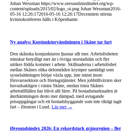
Johan Wessman
https://www.oresundsinstituttet.org/wp-
content/uploads/2015/02/logo_oi.png
Johan Wessman
2016-
05-16 12:26:17
2016-05-16 12:26:17
Decenniets största
kvinnokonferens hålls i Köpenhamn
Ny analys: Konjunkturvändningen i Skåne tar fart
Den skånska konjunkturen ljusnar allt mer. Arbetslösheten
minskar betydligt mer än i övriga storstadslän och fler
utrikes födda kommer i arbete. Skillnaderna i arbetslöshet
mellan Skånes olika delområden krymper samtidigt som
sysselsättningen börjar växla upp, inte minst inom
försvarssektorn och företagstjänster. Men jobbtillväxten sker
huvudsakligen i västra Skåne, medan östra Skånes
arbetstillfällen har blivit allt färre. På bostadsmarknaden är
återhämtningen desto mer dämpad, med avtagande
prisuppgångar och ett bostadsbyggande som inte riktigt tagit
fart – förutom i Lund.
Läs mer →
Øresundsindex 2026: En rekordstark gränsregion – fler