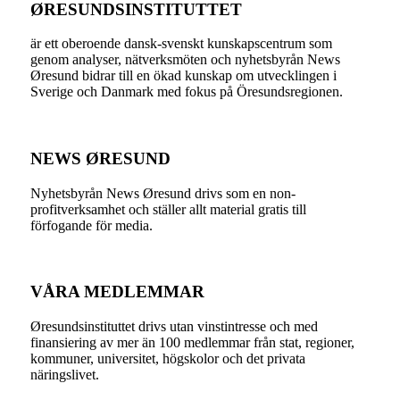
ØRESUNDSINSTITUTTET
är ett oberoende dansk-svenskt kunskapscentrum som
genom analyser, nätverksmöten och nyhetsbyrån News
Øresund bidrar till en ökad kunskap om utvecklingen i
Sverige och Danmark med fokus på Öresundsregionen.
NEWS ØRESUND
Nyhetsbyrån News Øresund drivs som en non-
profitverksamhet och ställer allt material gratis till
förfogande för media.
VÅRA MEDLEMMAR
Øresundsinstituttet drivs utan vinst­intresse och med
finansiering av mer än 100 medlemmar från stat, regioner,
kommuner, universitet, högskolor och det privata
näringslivet.