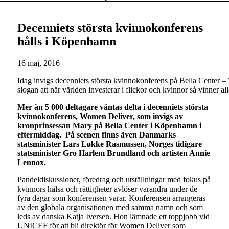
Decenniets största kvinnokonferens
hålls i Köpenhamn
16 maj, 2016
Idag invigs decenniets största kvinnokonferens på Bella Center
slogan att när världen investerar i flickor och kvinnor så vinner 
Mer än 5 000 deltagare väntas delta i decenniets största
kvinnokonferens, Women Deliver, som invigs av
kronprinsessan Mary på Bella Center i Köpenhamn i
eftermiddag. På scenen finns även Danmarks
statsminister Lars Løkke Rasmussen, Norges tidigare
statsminister Gro Harlem Brundland och artisten Annie
Lennox.
Pandeldiskussioner, föredrag och utställningar med fokus på
kvinnors hälsa och rättigheter avlöser varandra under de
fyra dagar som konferensen varar. Konferensen arrangeras
av den globala organisationen med samma namn och som
leds av danska Katja Iversen. Hon lämnade ett toppjobb vid
UNICEF för att bli direktör för Women Deliver som