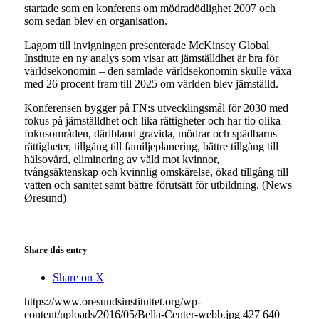
startade som en konferens om mödradödlighet 2007 och
som sedan blev en organisation.
Lagom till invigningen presenterade McKinsey Global
Institute en ny analys som visar att jämställdhet är bra för
världsekonomin – den samlade världsekonomin skulle växa
med 26 procent fram till 2025 om världen blev jämställd.
Konferensen bygger på FN:s utvecklingsmål för 2030 med
fokus på jämställdhet och lika rättigheter och har tio olika
fokusområden, däribland gravida, mödrar och spädbarns
rättigheter, tillgång till familjeplanering, bättre tillgång till
hälsovård, eliminering av våld mot kvinnor,
tvångsäktenskap och kvinnlig omskärelse, ökad tillgång till
vatten och sanitet samt bättre förutsätt för utbildning. (News
Øresund)
Share this entry
Share on X
https://www.oresundsinstituttet.org/wp-
content/uploads/2016/05/Bella-Center-webb.jpg
427
640