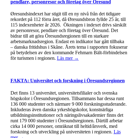
pendlare, personresor och företag över Öresund
Øresundsindexet har stigit till en ny nivå från det tidigare
rekordet på 112 förra året, då Øresundsbron fyllde 25 år, till
115 indexenheter år 2026. Ökningen i indexet drivs särskilt
av personresor, pendlare och företag över Öresund. Det
bidrar till att göra Öresundsregionen till en starkare
arbetsmarknadsregion. Endast en indikator har gått tillbaka
– danska fritidshus i Skåne. Årets tema i rapporten fokuserar
på betydelsen av den kommande Fehmarn Bält-förbindelsen
för turismen i regionen.
Läs mer →
FAKTA: Universitet och forskning i Öresundsregionen
Det finns 13 universitet, universitetsfilialer och svenska
högskolor i Öresundsregionen. Tillsammans har dessa runt
136 000 studenter och närmare 9 000 forskningsstuderande.
Inkluderas även danska yrkeshögskolor, konstnärliga
utbildningsinstitutioner och näringslivsakademier finns det
runt 179 000 studenter i Öresundsregionen. Därtill arbetar
cirka 14 000 personer, omräknat till heltid/årsverk, med
forskning och utveckling på universiteten i regionen.
Läs
mer →