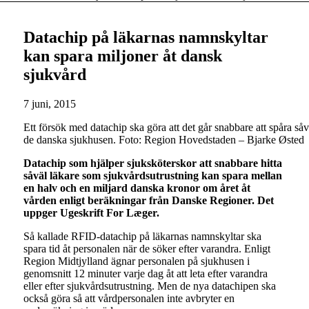
Datachip på läkarnas namnskyltar
kan spara miljoner åt dansk
sjukvård
7 juni, 2015
Ett försök med datachip ska göra att det går snabbare att spåra så
de danska sjukhusen. Foto: Region Hovedstaden – Bjarke Østed
Datachip som hjälper sjuksköterskor att snabbare hitta
såväl läkare som sjukvårdsutrustning kan spara mellan
en halv och en miljard danska kronor om året åt
vården enligt beräkningar från Danske Regioner. Det
uppger Ugeskrift For
Læger.
Så kallade RFID-datachip på läkarnas namnskyltar ska
spara tid åt personalen när de söker efter varandra. Enligt
Region Midtjylland ägnar personalen på sjukhusen i
genomsnitt 12 minuter varje dag åt att leta efter varandra
eller efter sjukvårdsutrustning. Men de nya datachipen ska
också göra så att vårdpersonalen inte avbryter en