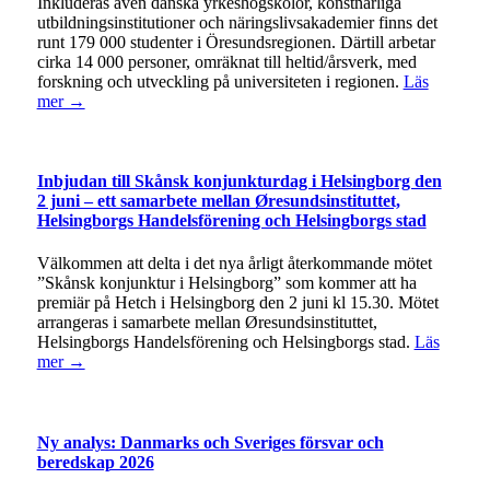
Inkluderas även danska yrkeshögskolor, konstnärliga
utbildningsinstitutioner och näringslivsakademier finns det
runt 179 000 studenter i Öresundsregionen. Därtill arbetar
cirka 14 000 personer, omräknat till heltid/årsverk, med
forskning och utveckling på universiteten i regionen.
Läs
mer →
Inbjudan till Skånsk konjunkturdag i Helsingborg den
2 juni – ett samarbete mellan Øresundsinstituttet,
Helsingborgs Handelsförening och Helsingborgs stad
Välkommen att delta i det nya årligt återkommande mötet
”Skånsk konjunktur i Helsingborg” som kommer att ha
premiär på Hetch i Helsingborg den 2 juni kl 15.30. Mötet
arrangeras i samarbete mellan Øresundsinstituttet,
Helsingborgs Handelsförening och Helsingborgs stad.
Läs
mer →
Ny analys: Danmarks och Sveriges försvar och
beredskap 2026