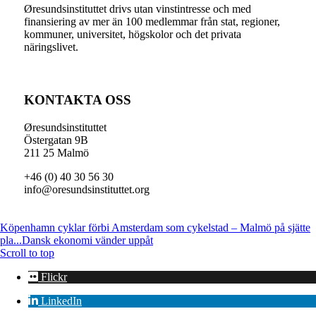
Øresundsinstituttet drivs utan vinst­intresse och med
finansiering av mer än 100 medlemmar från stat, regioner,
kommuner, universitet, högskolor och det privata
näringslivet.
KONTAKTA OSS
Øresundsinstituttet
Östergatan 9B
211 25 Malmö
+46 (0) 40 30 56 30
info@oresundsinstituttet.org
Köpenhamn cyklar förbi Amsterdam som cykelstad – Malmö på sjätte
pla...
Dansk ekonomi vänder uppåt
Scroll to top
Flickr
LinkedIn