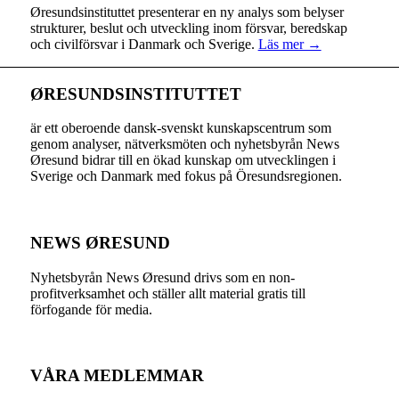
Øresundsinstituttet presenterar en ny analys som belyser
strukturer, beslut och utveckling inom försvar, beredskap
och civilförsvar i Danmark och Sverige.
Läs mer →
ØRESUNDSINSTITUTTET
är ett oberoende dansk-svenskt kunskapscentrum som
genom analyser, nätverksmöten och nyhetsbyrån News
Øresund bidrar till en ökad kunskap om utvecklingen i
Sverige och Danmark med fokus på Öresundsregionen.
NEWS ØRESUND
Nyhetsbyrån News Øresund drivs som en non-
profitverksamhet och ställer allt material gratis till
förfogande för media.
VÅRA MEDLEMMAR