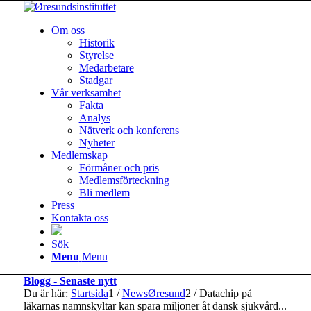
Om oss
Historik
Styrelse
Medarbetare
Stadgar
Vår verksamhet
Fakta
Analys
Nätverk och konferens
Nyheter
Medlemskap
Förmåner och pris
Medlemsförteckning
Bli medlem
Press
Kontakta oss
Sök
Menu
Menu
Blogg - Senaste nytt
Du är här:
Startsida
1
/
NewsØresund
2
/
Datachip på
läkarnas namnskyltar kan spara miljoner åt dansk sjukvård...