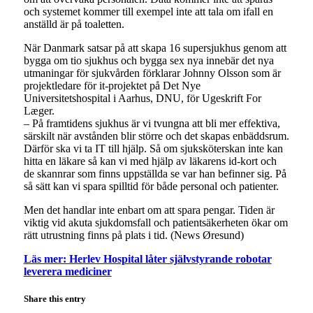
och systemet kommer till exempel inte att tala om ifall en
anställd är på toaletten.
När Danmark satsar på att skapa 16 supersjukhus genom att
bygga om tio sjukhus och bygga sex nya innebär det nya
utmaningar för sjukvården förklarar Johnny Olsson som är
projektledare för it-projektet på Det Nye
Universitetshospital i Aarhus, DNU, för Ugeskrift For
Læger.
– På framtidens sjukhus är vi tvungna att bli mer effektiva,
särskilt när avstånden blir större och det skapas enbäddsrum.
Därför ska vi ta IT till hjälp. Så om sjuksköterskan inte kan
hitta en läkare så kan vi med hjälp av läkarens id-kort och
de skannrar som finns uppställda se var han befinner sig. På
så sätt kan vi spara spilltid för både personal och patienter.
Men det handlar inte enbart om att spara pengar. Tiden är
viktig vid akuta sjukdomsfall och patientsäkerheten ökar om
rätt utrustning finns på plats i tid. (News Øresund)
Läs mer: Herlev Hospital låter självstyrande robotar
leverera mediciner
Share this entry