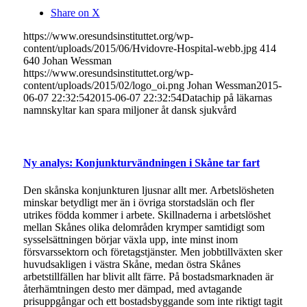
Share on X
https://www.oresundsinstituttet.org/wp-
content/uploads/2015/06/Hvidovre-Hospital-webb.jpg
414
640
Johan Wessman
https://www.oresundsinstituttet.org/wp-
content/uploads/2015/02/logo_oi.png
Johan Wessman
2015-
06-07 22:32:54
2015-06-07 22:32:54
Datachip på läkarnas
namnskyltar kan spara miljoner åt dansk sjukvård
Ny analys: Konjunkturvändningen i Skåne tar fart
Den skånska konjunkturen ljusnar allt mer. Arbetslösheten
minskar betydligt mer än i övriga storstadslän och fler
utrikes födda kommer i arbete. Skillnaderna i arbetslöshet
mellan Skånes olika delområden krymper samtidigt som
sysselsättningen börjar växla upp, inte minst inom
försvarssektorn och företagstjänster. Men jobbtillväxten sker
huvudsakligen i västra Skåne, medan östra Skånes
arbetstillfällen har blivit allt färre. På bostadsmarknaden är
återhämtningen desto mer dämpad, med avtagande
prisuppgångar och ett bostadsbyggande som inte riktigt tagit