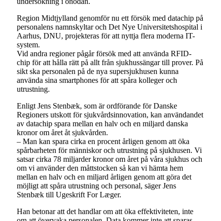
undersökning i onödan.
Region Midtjylland genomför nu ett försök med datachip på
personalens namnskyltar och Det Nye Universitetshospital i
Aarhus, DNU, projekteras för att nyttja flera moderna IT-
system.
Vid andra regioner pågår försök med att använda RFID-
chip för att hålla rätt på allt från sjukhussängar till prover. På
sikt ska personalen på de nya supersjukhusen kunna
använda sina smartphones för att spåra kolleger och
utrustning.
Enligt Jens Stenbæk, som är ordförande för Danske
Regioners utskott för sjukvårdsinnovation, kan användandet
av datachip spara mellan en halv och en miljard danska
kronor om året åt sjukvården.
– Man kan spara cirka en procent årligen genom att öka
spårbarheten för människor och utrustning på sjukhusen. Vi
satsar cirka 78 miljarder kronor om året på våra sjukhus och
om vi använder den måttstocken så kan vi hämta hem
mellan en halv och en miljard årligen genom att göra det
möjligt att spåra utrustning och personal, säger Jens
Stenbæk till Ugeskrift For Læger.
Han betonar att det handlar om att öka effektiviteten, inte
om att övervaka personalen. Data kommer inte att sparas