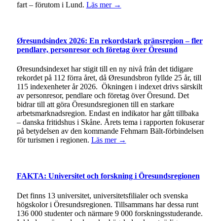
fart – förutom i Lund.
Läs mer →
Øresundsindex 2026: En rekordstark gränsregion – fler
pendlare, personresor och företag över Öresund
Øresundsindexet har stigit till en ny nivå från det tidigare
rekordet på 112 förra året, då Øresundsbron fyllde 25 år, till
115 indexenheter år 2026. Ökningen i indexet drivs särskilt
av personresor, pendlare och företag över Öresund. Det
bidrar till att göra Öresundsregionen till en starkare
arbetsmarknadsregion. Endast en indikator har gått tillbaka
– danska fritidshus i Skåne. Årets tema i rapporten fokuserar
på betydelsen av den kommande Fehmarn Bält-förbindelsen
för turismen i regionen.
Läs mer →
FAKTA: Universitet och forskning i Öresundsregionen
Det finns 13 universitet, universitetsfilialer och svenska
högskolor i Öresundsregionen. Tillsammans har dessa runt
136 000 studenter och närmare 9 000 forskningsstuderande.