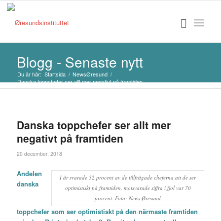
Blogg - Senaste nytt
Du är här:
Startsida
/
NewsØresund
/
Danska toppchefer ser allt mer negativt på framtiden
Danska toppchefer ser allt mer
negativt på framtiden
20 december, 2018
Andelen
I år svarade 52 procent av de tillfrågade cheferna att de ser
danska
optimistiskt på framtiden, motsvarade siffra i fjol var 70
procent. Foto: News Øresund
toppchefer som ser optimistiskt på den närmaste framtiden