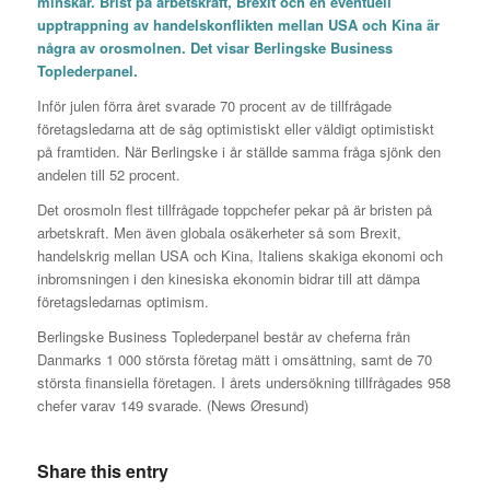
minskar. Brist på arbetskraft, Brexit och en eventuell
upptrappning av handelskonflikten mellan USA och Kina är
några av orosmolnen. Det visar
Berlingske Business
Toplederpanel
.
Inför julen förra året svarade 70 procent av de tillfrågade
företagsledarna att de såg optimistiskt eller väldigt optimistiskt
på framtiden. När Berlingske i år ställde samma fråga sjönk den
andelen till 52 procent.
Det orosmoln flest tillfrågade toppchefer pekar på är bristen på
arbetskraft. Men även globala osäkerheter så som Brexit,
handelskrig mellan USA och Kina, Italiens skakiga ekonomi och
inbromsningen i den kinesiska ekonomin bidrar till att dämpa
företagsledarnas optimism.
Berlingske Business Toplederpanel består av cheferna från
Danmarks 1 000 största företag mätt i omsättning, samt de 70
största finansiella företagen. I årets undersökning tillfrågades 958
chefer varav 149 svarade. (News Øresund)
Share this entry