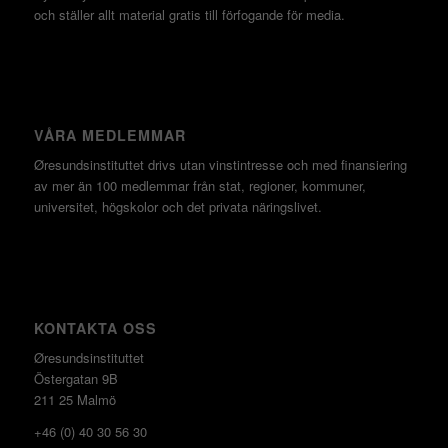
och ställer allt material gratis till förfogande för media.
VÅRA MEDLEMMAR
Øresundsinstituttet drivs utan vinst­intresse och med finansiering
av mer än 100 medlemmar från stat, regioner, kommuner,
universitet, högskolor och det privata näringslivet.
KONTAKTA OSS
Øresundsinstituttet
Östergatan 9B
211 25 Malmö
+46 (0) 40 30 56 30