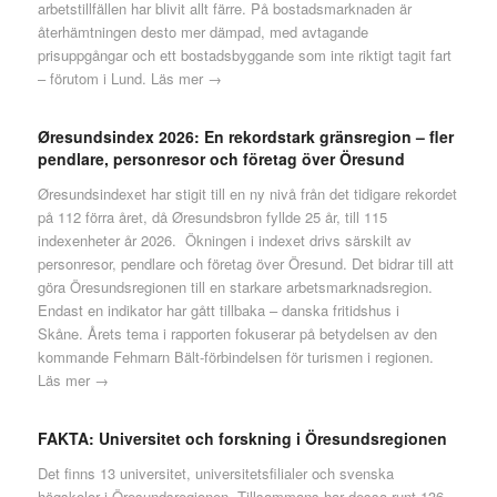
arbetstillfällen har blivit allt färre. På bostadsmarknaden är
återhämtningen desto mer dämpad, med avtagande
prisuppgångar och ett bostadsbyggande som inte riktigt tagit fart
– förutom i Lund.
Läs mer →
Øresundsindex 2026: En rekordstark gränsregion – fler
pendlare, personresor och företag över Öresund
Øresundsindexet har stigit till en ny nivå från det tidigare rekordet
på 112 förra året, då Øresundsbron fyllde 25 år, till 115
indexenheter år 2026. Ökningen i indexet drivs särskilt av
personresor, pendlare och företag över Öresund. Det bidrar till att
göra Öresundsregionen till en starkare arbetsmarknadsregion.
Endast en indikator har gått tillbaka – danska fritidshus i
Skåne. Årets tema i rapporten fokuserar på betydelsen av den
kommande Fehmarn Bält-förbindelsen för turismen i regionen.
Läs mer →
FAKTA: Universitet och forskning i Öresundsregionen
Det finns 13 universitet, universitetsfilialer och svenska
högskolor i Öresundsregionen. Tillsammans har dessa runt 136