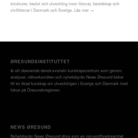
strukturer, beslut och utveckling inom försvar, beredskap och
civilförsvar i Danmark och Sverige.
Läs mer →
ØRESUNDSINSTITUTTET
är ett oberoende dansk-svenskt kunskapscentrum som genom
analyser, nätverksmöten och nyhetsbyrån News Øresund bidrar
till en ökad kunskap om utvecklingen i Sverige och Danmark med
fokus på Öresundsregionen.
NEWS ØRESUND
Nyhetsbyrån News Øresund drivs som en non-profitverksamhet