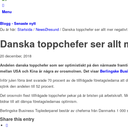
Menu
Blogg - Senaste nytt
Du är här:
Startsida
/
NewsØresund
/
Danska toppchefer ser allt mer negativt
Danska toppchefer ser allt 
20 december, 2018
Andelen danska toppchefer som ser optimistiskt på den närmaste framtid
mellan USA och Kina är några av orosmolnen. Det visar
Berlingske Bus
Inför julen förra året svarade 70 procent av de tillfrågade företagsledarna att 
sjönk den andelen till 52 procent.
Det orosmoln flest tillfrågade toppchefer pekar på är bristen på arbetskraf
bidrar till att dämpa företagsledarnas optimism.
Berlingske Business Toplederpanel består av cheferna från Danmarks 1 000 stö
Share this entry