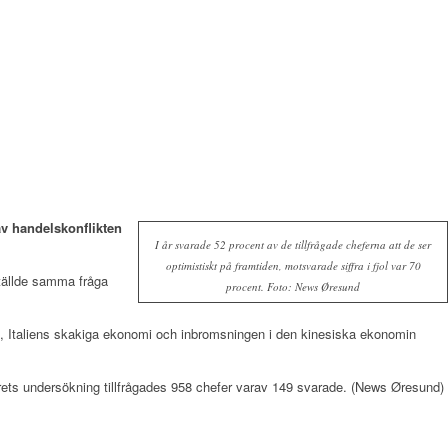
av handelskonflikten
I år svarade 52 procent av de tillfrågade cheferna att de ser
optimistiskt på framtiden, motsvarade siffra i fjol var 70
 ställde samma fråga
procent. Foto: News Øresund
na, Italiens skakiga ekonomi och inbromsningen i den kinesiska ekonomin
årets undersökning tillfrågades 958 chefer varav 149 svarade. (News Øresund)