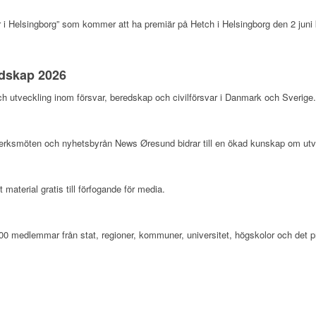
i Helsingborg” som kommer att ha premiär på Hetch i Helsingborg den 2 juni k
edskap 2026
och utveckling inom försvar, beredskap och civilförsvar i Danmark och Sverige
erksmöten och nyhetsbyrån News Øresund bidrar till en ökad kunskap om ut
aterial gratis till förfogande för media.
100 medlemmar från stat, regioner, kommuner, universitet, högskolor och det pr