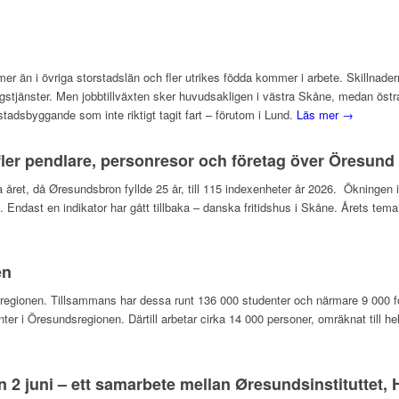
mer än i övriga storstadslän och fler utrikes födda kommer i arbete. Skillna
gstjänster. Men jobbtillväxten sker huvudsakligen i västra Skåne, medan östra 
dsbyggande som inte riktigt tagit fart – förutom i Lund.
Läs mer →
ler pendlare, personresor och företag över Öresund
rra året, då Øresundsbron fyllde 25 år, till 115 indexenheter år 2026. Ökningen
on. Endast en indikator har gått tillbaka – danska fritidshus i Skåne. Årets 
en
undsregionen. Tillsammans har dessa runt 136 000 studenter och närmare 9 000
nter i Öresundsregionen. Därtill arbetar cirka 14 000 personer, omräknat till h
n 2 juni – ett samarbete mellan Øresundsinstituttet