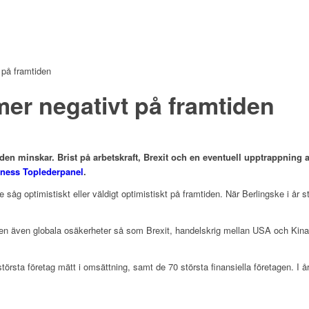
 på framtiden
mer negativt på framtiden
en minskar. Brist på arbetskraft, Brexit och en eventuell upptrappning 
iness Toplederpanel
.
de såg optimistiskt eller väldigt optimistiskt på framtiden. När Berlingske i år
t. Men även globala osäkerheter så som Brexit, handelskrig mellan USA och Ki
rsta företag mätt i omsättning, samt de 70 största finansiella företagen. I 