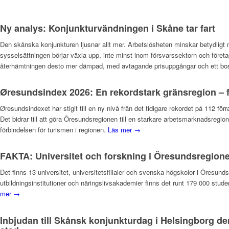
Ny analys: Konjunkturvändningen i Skåne tar fart
Den skånska konjunkturen ljusnar allt mer. Arbetslösheten minskar betydligt 
sysselsättningen börjar växla upp, inte minst inom försvarssektorn och företa
återhämtningen desto mer dämpad, med avtagande prisuppgångar och ett bosta
Øresundsindex 2026: En rekordstark gränsregion – f
Øresundsindexet har stigit till en ny nivå från det tidigare rekordet på 112 fö
Det bidrar till att göra Öresundsregionen till en starkare arbetsmarknadsregi
förbindelsen för turismen i regionen.
Läs mer →
FAKTA: Universitet och forskning i Öresundsregion
Det finns 13 universitet, universitetsfilialer och svenska högskolor i Öres
utbildningsinstitutioner och näringslivsakademier finns det runt 179 000 stude
mer →
Inbjudan till Skånsk konjunkturdag i Helsingborg de