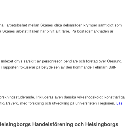
derna i arbetslöshet mellan Skånes olika delområden krymper samtidigt som
Skånes arbetstillfällen har blivit allt färre. På bostadsmarknaden är
 i indexet drivs särskilt av personresor, pendlare och företag över Öresund.
tema i rapporten fokuserar på betydelsen av den kommande Fehmarn Bält-
 forskningsstuderande. Inkluderas även danska yrkeshögskolor, konstnärliga
eltid/årsverk, med forskning och utveckling på universiteten i regionen.
Läs
, Helsingborgs Handelsförening och Helsingborgs