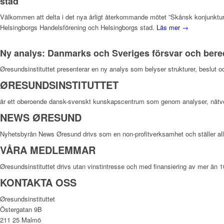
stad
Välkommen att delta i det nya årligt återkommande mötet ”Skånsk konjunktur 
Helsingborgs Handelsförening och Helsingborgs stad.
Läs mer →
Ny analys: Danmarks och Sveriges försvar och ber
Øresundsinstituttet presenterar en ny analys som belyser strukturer, beslut 
ØRESUNDSINSTITUTTET
är ett oberoende dansk-svenskt kunskapscentrum som genom analyser, nätv
NEWS ØRESUND
Nyhetsbyrån News Øresund drivs som en non-profitverksamhet och ställer allt m
VÅRA MEDLEMMAR
Øresundsinstituttet drivs utan vinst­intresse och med finansiering av mer än 
KONTAKTA OSS
Øresundsinstituttet
Östergatan 9B
211 25 Malmö