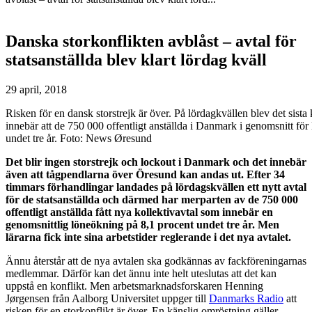
Danska storkonflikten avblåst – avtal för
statsanställda blev klart lördag kväll
29 april, 2018
Risken för en dansk storstrejk är över. På lördagkvällen blev det sista 
innebär att de 750 000 offentligt anställda i Danmark i genomsnitt fö
undet tre år. Foto: News Øresund
Det blir ingen storstrejk och lockout i Danmark och det innebär
även att tågpendlarna över Öresund kan andas ut. Efter 34
timmars förhandlingar landades på lördagskvällen ett nytt avtal
för de statsanställda och därmed har merparten av de 750 000
offentligt anställda fått nya kollektivavtal som innebär en
genomsnittlig löneökning på 8,1 procent undet tre år. Men
lärarna fick inte sina arbetstider reglerande i det nya avtalet.
Ännu återstår att de nya avtalen ska godkännas av fackföreningarnas
medlemmar. Därför kan det ännu inte helt uteslutas att det kan
uppstå en konflikt. Men arbetsmarknadsforskaren Henning
Jørgensen från Aalborg Universitet uppger till
Danmarks Radio
att
risken för en storkonflikt är över. En känslig omröstning gäller