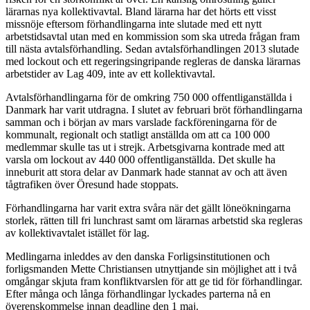
lärarnas nya kollektivavtal. Bland lärarna har det hörts ett visst
missnöje eftersom förhandlingarna inte slutade med ett nytt
arbetstidsavtal utan med en kommission som ska utreda frågan fram
till nästa avtalsförhandling. Sedan avtalsförhandlingen 2013 slutade
med lockout och ett regeringsingripande regleras de danska lärarnas
arbetstider av Lag 409, inte av ett kollektivavtal.
Avtalsförhandlingarna för de omkring 750 000 offentliganställda i
Danmark har varit utdragna. I slutet av februari bröt förhandlingarna
samman och i början av mars varslade fackföreningarna för de
kommunalt, regionalt och statligt anställda om att ca 100 000
medlemmar skulle tas ut i strejk. Arbetsgivarna kontrade med att
varsla om lockout av 440 000 offentliganställda. Det skulle ha
inneburit att stora delar av Danmark hade stannat av och att även
tågtrafiken över Öresund hade stoppats.
Förhandlingarna har varit extra svåra när det gällt löneökningarna
storlek, rätten till fri lunchrast samt om lärarnas arbetstid ska regleras
av kollektivavtalet istället för lag.
Medlingarna inleddes av den danska Forligsinstitutionen och
forligsmanden Mette Christiansen utnyttjande sin möjlighet att i två
omgångar skjuta fram konfliktvarslen för att ge tid för förhandlingar.
Efter många och långa förhandlingar lyckades parterna nå en
överenskommelse innan deadline den 1 maj.