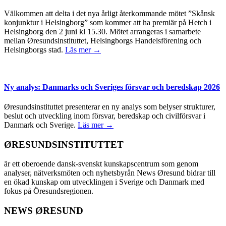
Välkommen att delta i det nya årligt återkommande mötet ”Skånsk
konjunktur i Helsingborg” som kommer att ha premiär på Hetch i
Helsingborg den 2 juni kl 15.30. Mötet arrangeras i samarbete
mellan Øresundsinstituttet, Helsingborgs Handelsförening och
Helsingborgs stad.
Läs mer →
Ny analys: Danmarks och Sveriges försvar och beredskap 2026
Øresundsinstituttet presenterar en ny analys som belyser strukturer,
beslut och utveckling inom försvar, beredskap och civilförsvar i
Danmark och Sverige.
Läs mer →
ØRESUNDSINSTITUTTET
är ett oberoende dansk-svenskt kunskapscentrum som genom
analyser, nätverksmöten och nyhetsbyrån News Øresund bidrar till
en ökad kunskap om utvecklingen i Sverige och Danmark med
fokus på Öresundsregionen.
NEWS ØRESUND