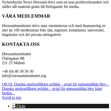
Nyhetsbyrån News Øresund drivs som en non-profitverksamhet och
ställer allt material gratis till förfogande för media.
VÅRA MEDLEMMAR
Øresundsinstituttet drivs utan vinst­intresse och med finansiering av
mer än 100 medlemmar från stat, regioner, kommuner, universitet,
högskolor och det privata näringslivet.
KONTAKTA OSS
Øresundsinstituttet
Östergatan 9B
211 25 Malmö
+46 (0) 40 30 56 30
info@oresundsinstituttet.org
OK18: Danska storkonflikten avblåst – avtal för statsanställda blev...
Danska storkonflikten avblåst – avtal för statsanställda blev klart
lördag...
Scroll to top
Flickr