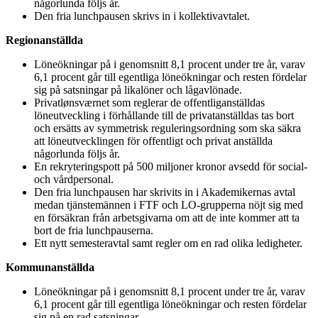
någorlunda följs år.
Den fria lunchpausen skrivs in i kollektivavtalet.
Regionanställda
Löneökningar på i genomsnitt 8,1 procent under tre år, varav
6,1 procent går till egentliga löneökningar och resten fördelar
sig på satsningar på likalöner och lågavlönade.
Privatlønsværnet som reglerar de offentliganställdas
löneutveckling i förhållande till de privatanställdas tas bort
och ersätts av symmetrisk reguleringsordning som ska säkra
att löneutvecklingen för offentligt och privat anställda
någorlunda följs år.
En rekryteringspott på 500 miljoner kronor avsedd för social-
och vårdpersonal.
Den fria lunchpausen har skrivits in i Akademikernas avtal
medan tjänstemännen i FTF och LO-grupperna nöjt sig med
en försäkran från arbetsgivarna om att de inte kommer att ta
bort de fria lunchpauserna.
Ett nytt semesteravtal samt regler om en rad olika ledigheter.
Kommunanställda
Löneökningar på i genomsnitt 8,1 procent under tre år, varav
6,1 procent går till egentliga löneökningar och resten fördelar
sig på en rad satsningar.