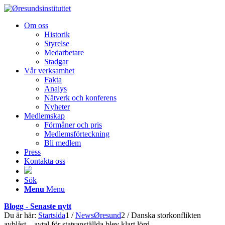
Om oss
Historik
Styrelse
Medarbetare
Stadgar
Vår verksamhet
Fakta
Analys
Nätverk och konferens
Nyheter
Medlemskap
Förmåner och pris
Medlemsförteckning
Bli medlem
Press
Kontakta oss
Sök
Menu
Menu
Blogg - Senaste nytt
Du är här:
Startsida
1
/
NewsØresund
2
/
Danska storkonflikten
avblåst – avtal för statsanställda blev klart lörd...