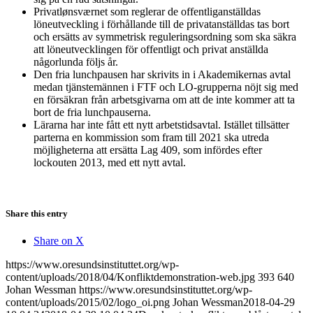
Privatlønsværnet som reglerar de offentliganställdas
löneutveckling i förhållande till de privatanställdas tas bort
och ersätts av symmetrisk reguleringsordning som ska säkra
att löneutvecklingen för offentligt och privat anställda
någorlunda följs år.
Den fria lunchpausen har skrivits in i Akademikernas avtal
medan tjänstemännen i FTF och LO-grupperna nöjt sig med
en försäkran från arbetsgivarna om att de inte kommer att ta
bort de fria lunchpauserna.
Lärarna har inte fått ett nytt arbetstidsavtal. Istället tillsätter
parterna en kommission som fram till 2021 ska utreda
möjligheterna att ersätta Lag 409, som infördes efter
lockouten 2013, med ett nytt avtal.
Share this entry
Share on X
https://www.oresundsinstituttet.org/wp-
content/uploads/2018/04/Konfliktdemonstration-web.jpg
393
640
Johan Wessman
https://www.oresundsinstituttet.org/wp-
content/uploads/2015/02/logo_oi.png
Johan Wessman
2018-04-29