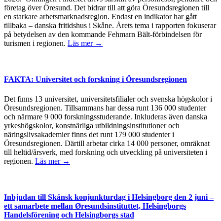
företag över Öresund. Det bidrar till att göra Öresundsregionen till
en starkare arbetsmarknadsregion. Endast en indikator har gått
tillbaka – danska fritidshus i Skåne. Årets tema i rapporten fokuserar
på betydelsen av den kommande Fehmarn Bält-förbindelsen för
turismen i regionen.
Läs mer →
FAKTA: Universitet och forskning i Öresundsregionen
Det finns 13 universitet, universitetsfilialer och svenska högskolor i
Öresundsregionen. Tillsammans har dessa runt 136 000 studenter
och närmare 9 000 forskningsstuderande. Inkluderas även danska
yrkeshögskolor, konstnärliga utbildningsinstitutioner och
näringslivsakademier finns det runt 179 000 studenter i
Öresundsregionen. Därtill arbetar cirka 14 000 personer, omräknat
till heltid/årsverk, med forskning och utveckling på universiteten i
regionen.
Läs mer →
Inbjudan till Skånsk konjunkturdag i Helsingborg den 2 juni –
ett samarbete mellan Øresundsinstituttet, Helsingborgs
Handelsförening och Helsingborgs stad