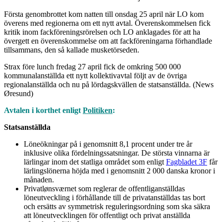
Första genombrottet kom natten till onsdag 25 april när LO kom
överens med regionerna om ett nytt avtal. Överenskommelsen fick
kritik inom fackföreningsrörelsen och LO anklagades för att ha
övergett en överenskommelse om att fackföreningarna förhandlade
tillsammans, den så kallade musketörseden.
Strax före lunch fredag 27 april fick de omkring 500 000
kommunalanställda ett nytt kollektivavtal följt av de övriga
regionalanställda och nu på lördagskvällen de statsanställda. (News
Øresund)
Avtalen i korthet enligt
Politiken
:
Statsanställda
Löneökningar på i genomsnitt 8,1 procent under tre år
inklusive olika fördelningssatsningar. De största vinnarna är
lärlingar inom det statliga området som enligt
Fagbladet 3F
får
lärlingslönerna höjda med i genomsnitt 2 000 danska kronor i
månaden.
Privatlønsværnet som reglerar de offentliganställdas
löneutveckling i förhållande till de privatanställdas tas bort
och ersätts av symmetrisk reguleringsordning som ska säkra
att löneutvecklingen för offentligt och privat anställda