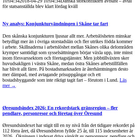
10:04:34
2018-04-29 10:04:34
Danska storkonflikten avblåst – avtal
för statsanställda blev klart lördag kväll
Ny analys: Konjunkturvändningen i Skåne tar fart
Den skånska konjunkturen ljusnar allt mer. Arbetslösheten minskar
betydligt mer än i övriga storstadslän och fler utrikes födda kommer
i arbete. Skillnaderna i arbetslöshet mellan Skånes olika delområden
krymper samtidigt som sysselsättningen börjar växla upp, inte minst
inom försvarssektorn och företagstjänster. Men jobbtillväxten sker
huvudsakligen i västra Skåne, medan östra Skånes arbetstillfällen
har blivit allt färre. På bostadsmarknaden är återhämtningen desto
mer dämpad, med avtagande prisuppgångar och ett
bostadsbyggande som inte riktigt tagit fart – förutom i Lund.
Läs
mer →
Øresundsindex 2026: En rekordstark gränsregion – fler
pendlare, personresor och företag över Öresund
Øresundsindexet har stigit till en ny nivå från det tidigare rekordet på
112 förra året, då Øresundsbron fyllde 25 år, till 115 indexenheter år
2026. Ökningen i indexet drivs särskilt av personresor, pendlare och