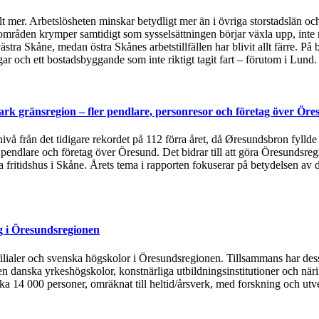
t mer. Arbetslösheten minskar betydligt mer än i övriga storstadslän och
områden krymper samtidigt som sysselsättningen börjar växla upp, inte 
ästra Skåne, medan östra Skånes arbetstillfällen har blivit allt färre.
 och ett bostadsbyggande som inte riktigt tagit fart – förutom i Lund
rk gränsregion – fler pendlare, personresor och företag över Öre
 nivå från det tidigare rekordet på 112 förra året, då Øresundsbron fylld
, pendlare och företag över Öresund. Det bidrar till att göra Öresundsre
ska fritidshus i Skåne. Årets tema i rapporten fokuserar på betydelsen
g i Öresundsregionen
tsfilialer och svenska högskolor i Öresundsregionen. Tillsammans har de
n danska yrkeshögskolor, konstnärliga utbildningsinstitutioner och näri
rka 14 000 personer, omräknat till heltid/årsverk, med forskning och utv