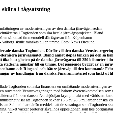
 skära i tågsatsning
omfattningen av moderniseringen av den danska järnvägen sedan
tteintäkterna i Togfonden som ska betala järnvägsprojekten. Bland
 på en så kallad timmemodell där tågresan från Köpenhamn-
Aalborg skulle minskas till en timme. Foto: News Øresund
sierade danska Togfonden. Därför vill den danska Venstre-regerin
modernisera järnvägsnätet. Bland annat slopas tanken på den så kal
 öka hastigheten på de danska järnvägarna till 250 kilometer i t
ska städerna minskar till en timme. Det pågående bygget av en järn
öpenhamn och Ringsted och bättre järnväg till den kommande Fe
amgår av handlingar från danska Finansministeriet som läckt ut til
llade Togfonden som ska finansiera en omfattande moderniseringen av d
e den nuvarande Venstre-regeringen med bakom överenskommelsen som t
ntäkterna från den danska Nordsjöoljan krympt i takt med världsmarknad
ministeriet visar att Togfonden saknar 15,5 av 28,5 miljarder danska kr
istian Schmidt har därför meddelat att de satsningar som Togfonden sk
ning, vilket väcker protester såväl hos oppositionen som hos borgmästar