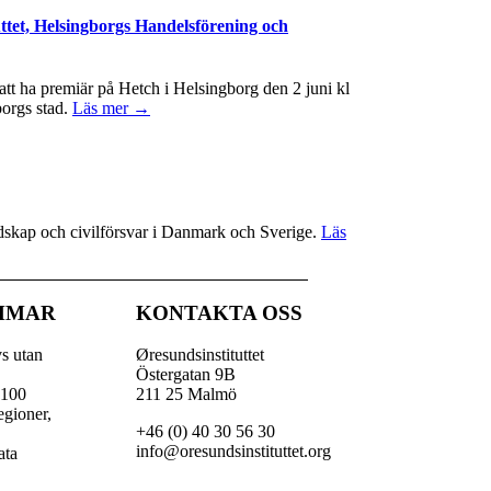
ttet, Helsingborgs Handelsförening och
t ha premiär på Hetch i Helsingborg den 2 juni kl
borgs stad.
Läs mer →
redskap och civilförsvar i Danmark och Sverige.
Läs
MMAR
KONTAKTA OSS
vs utan
Øresundsinstituttet
Östergatan 9B
 100
211 25 Malmö
egioner,
+46 (0) 40 30 56 30
,
info@oresundsinstituttet.org
ata