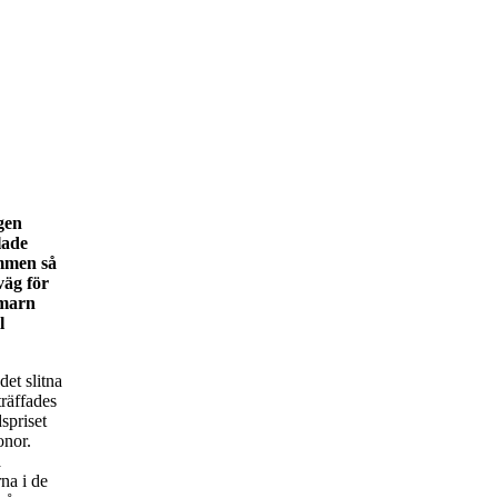
gen
lade
immen så
väg för
hmarn
l
et slitna
räffades
spriset
onor.
a
na i de