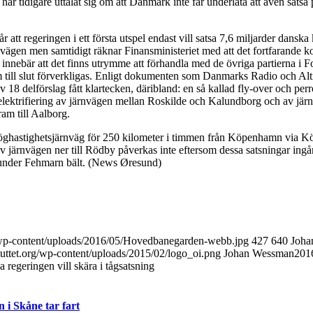
har tidigare uttalat sig om att Danmark inte får underlåta att även satsa 
 att regeringen i ett första utspel endast vill satsa 7,6 miljarder danska
vägen men samtidigt räknar Finansministeriet med att det fortfarande k
 innebär att det finns utrymme att förhandla med de övriga partierna i F
som till slut förverkligas. Enligt dokumenten som Danmarks Radio och Alt
av 18 delförslag fått klartecken, däribland: en så kallad fly-over och per
lektrifiering av järnvägen mellan Roskilde och Kalundborg och av jär
ram till Aalborg.
hastighetsjärnväg för 250 kilometer i timmen från Köpenhamn via Kög
 järnvägen ner till Rödby påverkas inte eftersom dessa satsningar ingår 
nder Fehmarn bält. (News Øresund)
g/wp-content/uploads/2016/05/Hovedbanegarden-webb.jpg
427
640
Joha
tuttet.org/wp-content/uploads/2015/02/logo_oi.png
Johan Wessman
201
 regeringen vill skära i tågsatsning
i Skåne tar fart