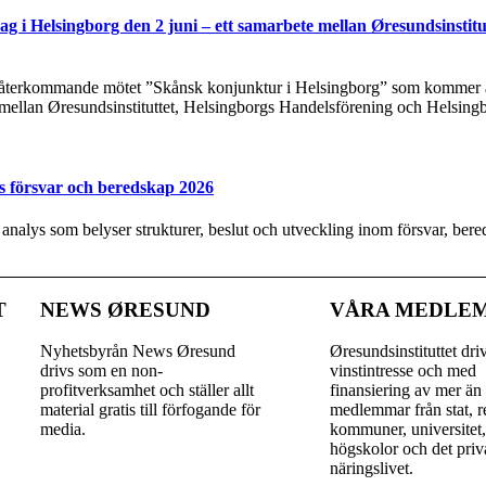
g i Helsingborg den 2 juni – ett samarbete mellan Øresundsinstitu
t återkommande mötet ”Skånsk konjunktur i Helsingborg” som kommer at
 mellan Øresundsinstituttet, Helsingborgs Handelsförening och Helsing
s försvar och beredskap 2026
y analys som belyser strukturer, beslut och utveckling inom försvar, be
T
NEWS ØRESUND
VÅRA MEDLE
Nyhetsbyrån News Øresund
Øresundsinstituttet dri
drivs som en non-
vinst­intresse och med
profitverksamhet och ställer allt
finansiering av mer än
material gratis till förfogande för
medlemmar från stat, r
media.
kommuner, universitet
högskolor och det priv
näringslivet.