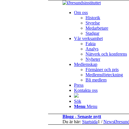
Om oss
Historik
Styrelse
Medarbetare
Stadgar
Vår verksamhet
Fakta
Analys
Nätverk och konferens
Nyheter
Medlemskap
Förmåner och pris
Medlemsförteckning
Bli medlem
Press
Kontakta oss
Sök
Menu
Menu
Blogg - Senaste nytt
Du är här:
Startsida
1
/
NewsØresun