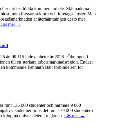
 fler utrikes födda kommer i arbete. Skillnaderna i
minst inom försvarssektorn och företagstjänster. Men
 På bostadsmarknaden är återhämtningen desto mer
.
Läs mer →
sund
e 25 år, till 115 indexenheter år 2026. Ökningen i
gionen till en starkare arbetsmarknadsregion. Endast
 av den kommande Fehmarn Bält-förbindelsen för
ssa runt 136 000 studenter och närmare 9 000
ngslivsakademier finns det runt 179 000 studenter i
eckling på universiteten i regionen.
Läs mer →