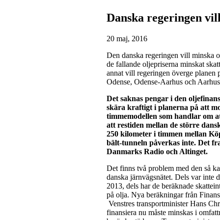
Danska regeringen vill
20 maj, 2016
Den danska regeringen vill minska 
de fallande oljepriserna minskat ska
annat vill regeringen överge planen
Odense, Odense-Aarhus och Aarhus-
Det saknas pengar i den oljefinan
skära kraftigt i planerna på att 
timmemodellen som handlar om att
att restiden mellan de större dan
250 kilometer i timmen mellan K
bält-tunneln påverkas inte. Det fr
Danmarks Radio och Altinget.
Det finns två problem med den så ka
danska järnvägsnätet. Dels var int
2013, dels har de beräknade skattei
på olja. Nya beräkningar från Finans
Venstres transportminister Hans Chr
finansiera nu måste minskas i omfatt