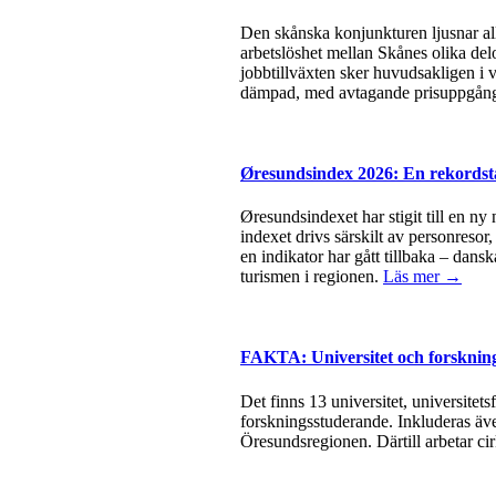
Den skånska konjunkturen ljusnar all
arbetslöshet mellan Skånes olika del
jobbtillväxten sker huvudsakligen i v
dämpad, med avtagande prisuppgångar
Øresundsindex 2026: En rekordsta
Øresundsindexet har stigit till en ny
indexet drivs särskilt av personresor
en indikator har gått tillbaka – dan
turismen i regionen.
Läs mer →
FAKTA: Universitet och forsknin
Det finns 13 universitet, universite
forskningsstuderande. Inkluderas äve
Öresundsregionen. Därtill arbetar ci