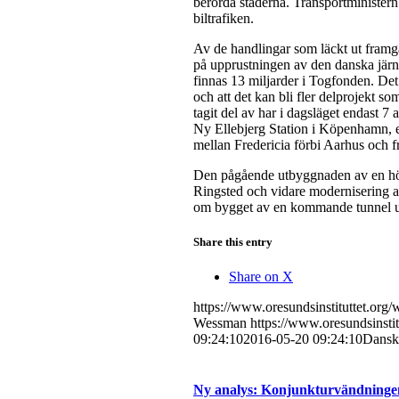
berörda städerna. Transportministern 
biltrafiken.
Av de handlingar som läckt ut framgår
på upprustningen av den danska järn
finnas 13 miljarder i Togfonden. Det
och att det kan bli fler delprojekt 
tagit del av har i dagsläget endast 7 
Ny Ellebjerg Station i Köpenhamn, e
mellan Fredericia förbi Aarhus och f
Den pågående utbyggnaden av en hög
Ringsted och vidare modernisering av
om bygget av en kommande tunnel u
Share this entry
Share on X
https://www.oresundsinstituttet.or
Wessman
https://www.oresundsinsti
09:24:10
2016-05-20 09:24:10
Danska
Ny analys: Konjunkturvändningen 