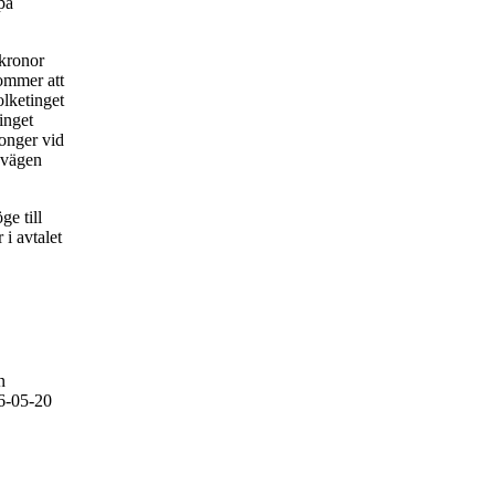
på
 kronor
ommer att
olketinget
inget
ronger vid
nvägen
e till
i avtalet
n
6-05-20