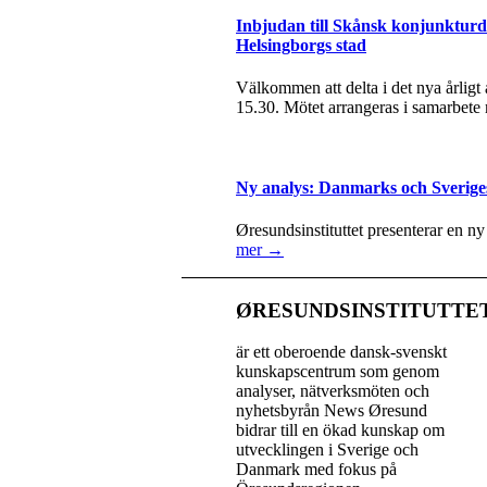
Inbjudan till Skånsk konjunkturda
Helsingborgs stad
Välkommen att delta i det nya årlig
15.30. Mötet arrangeras i samarbete
Ny analys: Danmarks och Sverige
Øresundsinstituttet presenterar en n
mer →
ØRESUNDSINSTITUTTE
är ett oberoende dansk-svenskt
kunskapscentrum som genom
analyser, nätverksmöten och
nyhetsbyrån News Øresund
bidrar till en ökad kunskap om
utvecklingen i Sverige och
Danmark med fokus på