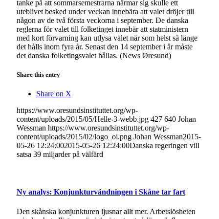
tanke på att sommarsemestrarna närmar sig skulle ett
uteblivet besked under veckan innebära att valet dröjer till
någon av de två första veckorna i september. De danska
reglerna för valet till folketinget innebär att statministern
med kort förvarning kan utlysa valet när som helst så länge
det hålls inom fyra år. Senast den 14 september i år måste
det danska folketingsvalet hållas. (News Øresund)
Share this entry
Share on X
https://www.oresundsinstituttet.org/wp-
content/uploads/2015/05/Helle-3-webb.jpg
427
640
Johan
Wessman
https://www.oresundsinstituttet.org/wp-
content/uploads/2015/02/logo_oi.png
Johan Wessman
2015-
05-26 12:24:00
2015-05-26 12:24:00
Danska regeringen vill
satsa 39 miljarder på välfärd
Ny analys: Konjunkturvändningen i Skåne tar fart
Den skånska konjunkturen ljusnar allt mer. Arbetslösheten