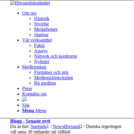
Om oss
Historik
Styrelse
Medarbetare
Stadgar
Vår verksamhet
Fakta
Analys
Nätverk och konferens
Nyheter
Medlemskap
Förmåner och pris
Medlemsförteckning
Bli medlem
Press
Kontakta oss
Sök
Menu
Menu
Blogg - Senaste nytt
Du är här:
Startsida
1
/
NewsØresund
2
/
Danska regeringen
vill satsa 39 miljarder på välfärd