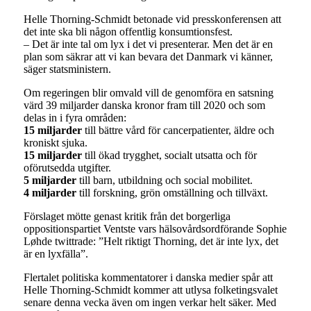
Helle Thorning-Schmidt betonade vid presskonferensen att
det inte ska bli någon offentlig konsumtionsfest.
– Det är inte tal om lyx i det vi presenterar. Men det är en
plan som säkrar att vi kan bevara det Danmark vi känner,
säger statsministern.
Om regeringen blir omvald vill de genomföra en satsning
värd 39 miljarder danska kronor fram till 2020 och som
delas in i fyra områden:
15 miljarder
till bättre vård för cancerpatienter, äldre och
kroniskt sjuka.
15 miljarder
till ökad trygghet, socialt utsatta och för
oförutsedda utgifter.
5 miljarder
till barn, utbildning och social mobilitet.
4 miljarder
till forskning, grön omställning och tillväxt.
Förslaget mötte genast kritik från det borgerliga
oppositionspartiet Ventste vars hälsovårdsordförande Sophie
Løhde twittrade: ”Helt riktigt Thorning, det är inte lyx, det
är en lyxfälla”.
Flertalet politiska kommentatorer i danska medier spår att
Helle Thorning-Schmidt kommer att utlysa folketingsvalet
senare denna vecka även om ingen verkar helt säker. Med