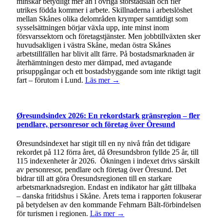
minskar betydligt mer än i övriga storstadslän och fler
utrikes födda kommer i arbete. Skillnaderna i arbetslöshet
mellan Skånes olika delområden krymper samtidigt som
sysselsättningen börjar växla upp, inte minst inom
försvarssektorn och företagstjänster. Men jobbtillväxten sker
huvudsakligen i västra Skåne, medan östra Skånes
arbetstillfällen har blivit allt färre. På bostadsmarknaden är
återhämtningen desto mer dämpad, med avtagande
prisuppgångar och ett bostadsbyggande som inte riktigt tagit
fart – förutom i Lund.
Läs mer →
Øresundsindex 2026: En rekordstark gränsregion – fler
pendlare, personresor och företag över Öresund
Øresundsindexet har stigit till en ny nivå från det tidigare
rekordet på 112 förra året, då Øresundsbron fyllde 25 år, till
115 indexenheter år 2026. Ökningen i indexet drivs särskilt
av personresor, pendlare och företag över Öresund. Det
bidrar till att göra Öresundsregionen till en starkare
arbetsmarknadsregion. Endast en indikator har gått tillbaka
– danska fritidshus i Skåne. Årets tema i rapporten fokuserar
på betydelsen av den kommande Fehmarn Bält-förbindelsen
för turismen i regionen.
Läs mer →