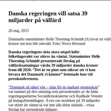
Danska regeringen vill satsa 39
miljarder på välfärd
26 maj, 2015
Danmarks statsminister Helle Thorning-Schmidt (S) lovar en välfä
kronor om hon blir omvald. Foto: News Øresund
Danska regeringens sista stora utspel inför
folketingsvalet var större än väntat. Statsminister Helle
Thorning-Schmidt presenterade förslag på
välfärdssatsningar värda 39 miljarder danska kronor
fram till 2020. ”Det är en plan som säkrar att vi kan
bevara det Danmark vi känner” betonade hon vid
presskonferensen.
”Danmark på säker väg – plan för en starkare gemenskap
”
var namnet på den satsning som presenterades av de båda
regeringspartierna Socialdemokraterne och Radikale Venstre
på tisdagsförmiddagen. Även om storleken på 39 miljarder
var större än väntat så var inte alla delar okända – vissa
förslag har presenterats tidigare.