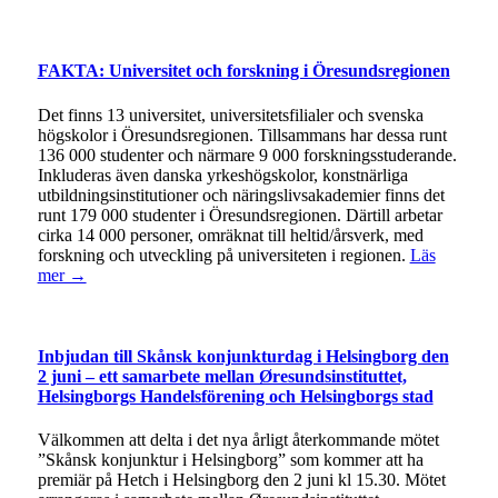
FAKTA: Universitet och forskning i Öresundsregionen
Det finns 13 universitet, universitetsfilialer och svenska
högskolor i Öresundsregionen. Tillsammans har dessa runt
136 000 studenter och närmare 9 000 forskningsstuderande.
Inkluderas även danska yrkeshögskolor, konstnärliga
utbildningsinstitutioner och näringslivsakademier finns det
runt 179 000 studenter i Öresundsregionen. Därtill arbetar
cirka 14 000 personer, omräknat till heltid/årsverk, med
forskning och utveckling på universiteten i regionen.
Läs
mer →
Inbjudan till Skånsk konjunkturdag i Helsingborg den
2 juni – ett samarbete mellan Øresundsinstituttet,
Helsingborgs Handelsförening och Helsingborgs stad
Välkommen att delta i det nya årligt återkommande mötet
”Skånsk konjunktur i Helsingborg” som kommer att ha
premiär på Hetch i Helsingborg den 2 juni kl 15.30. Mötet