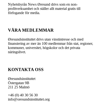
Nyhetsbyrån News Øresund drivs som en non-
profitverksamhet och ställer allt material gratis till
förfogande för media.
VÅRA MEDLEMMAR
Øresundsinstituttet drivs utan vinst­intresse och med
finansiering av mer än 100 medlemmar från stat, regioner,
kommuner, universitet, högskolor och det privata
näringslivet.
KONTAKTA OSS
Øresundsinstituttet
Östergatan 9B
211 25 Malmö
+46 (0) 40 30 56 30
info@oresundsinstituttet.org