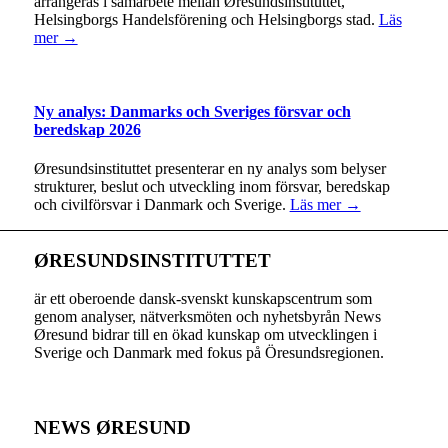
arrangeras i samarbete mellan Øresundsinstituttet,
Helsingborgs Handelsförening och Helsingborgs stad.
Läs
mer →
Ny analys: Danmarks och Sveriges försvar och
beredskap 2026
Øresundsinstituttet presenterar en ny analys som belyser
strukturer, beslut och utveckling inom försvar, beredskap
och civilförsvar i Danmark och Sverige.
Läs mer →
ØRESUNDSINSTITUTTET
är ett oberoende dansk-svenskt kunskapscentrum som
genom analyser, nätverksmöten och nyhetsbyrån News
Øresund bidrar till en ökad kunskap om utvecklingen i
Sverige och Danmark med fokus på Öresundsregionen.
NEWS ØRESUND