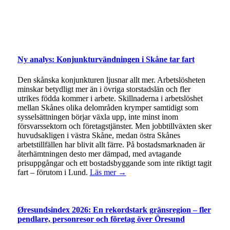
Ny analys: Konjunkturvändningen i Skåne tar fart
Den skånska konjunkturen ljusnar allt mer. Arbetslösheten
minskar betydligt mer än i övriga storstadslän och fler
utrikes födda kommer i arbete. Skillnaderna i arbetslöshet
mellan Skånes olika delområden krymper samtidigt som
sysselsättningen börjar växla upp, inte minst inom
försvarssektorn och företagstjänster. Men jobbtillväxten sker
huvudsakligen i västra Skåne, medan östra Skånes
arbetstillfällen har blivit allt färre. På bostadsmarknaden är
återhämtningen desto mer dämpad, med avtagande
prisuppgångar och ett bostadsbyggande som inte riktigt tagit
fart – förutom i Lund.
Läs mer →
Øresundsindex 2026: En rekordstark gränsregion – fler
pendlare, personresor och företag över Öresund