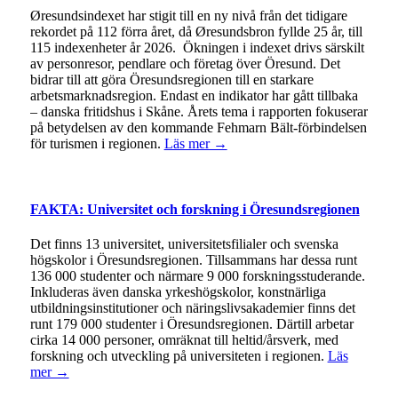
Øresundsindexet har stigit till en ny nivå från det tidigare
rekordet på 112 förra året, då Øresundsbron fyllde 25 år, till
115 indexenheter år 2026. Ökningen i indexet drivs särskilt
av personresor, pendlare och företag över Öresund. Det
bidrar till att göra Öresundsregionen till en starkare
arbetsmarknadsregion. Endast en indikator har gått tillbaka
– danska fritidshus i Skåne. Årets tema i rapporten fokuserar
på betydelsen av den kommande Fehmarn Bält-förbindelsen
för turismen i regionen.
Läs mer →
FAKTA: Universitet och forskning i Öresundsregionen
Det finns 13 universitet, universitetsfilialer och svenska
högskolor i Öresundsregionen. Tillsammans har dessa runt
136 000 studenter och närmare 9 000 forskningsstuderande.
Inkluderas även danska yrkeshögskolor, konstnärliga
utbildningsinstitutioner och näringslivsakademier finns det
runt 179 000 studenter i Öresundsregionen. Därtill arbetar
cirka 14 000 personer, omräknat till heltid/årsverk, med
forskning och utveckling på universiteten i regionen.
Läs
mer →