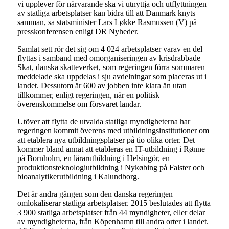
vi upplever för närvarande ska vi utnyttja och utflyttningen
av statliga arbetsplatser kan bidra till att Danmark knyts
samman, sa statsminister Lars Løkke Rasmussen (V) på
presskonferensen enligt DR Nyheder.
Samlat sett rör det sig om 4 024 arbetsplatser varav en del
flyttas i samband med omorganiseringen av krisdrabbade
Skat, danska skatteverket, som regeringen förra sommaren
meddelade ska uppdelas i sju avdelningar som placeras ut i
landet. Dessutom är 600 av jobben inte klara än utan
tillkommer, enligt regeringen, när en politisk
överenskommelse om försvaret landar.
Utöver att flytta de utvalda statliga myndigheterna har
regeringen kommit överens med utbildningsinstitutioner om
att etablera nya utbildningsplatser på tio olika orter. Det
kommer bland annat att etableras en IT-utbildning i Rønne
på Bornholm, en lärarutbildning i Helsingör, en
produktionsteknologiutbildning i Nykøbing på Falster och
bioanalytikerutbildning i Kalundborg.
Det är andra gången som den danska regeringen
omlokaliserar statliga arbetsplatser. 2015 beslutades att flytta
3 900 statliga arbetsplatser från 44 myndigheter, eller delar
av myndigheterna, från Köpenhamn till andra orter i landet.