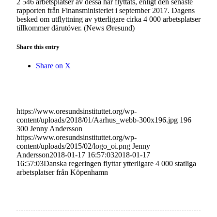
2 546 arbetsplatser av dessa har flyttats, enligt den senaste
rapporten från Finansministeriet i september 2017. Dagens
besked om utflyttning av ytterligare cirka 4 000 arbetsplatser
tillkommer därutöver. (News Øresund)
Share this entry
Share on X
https://www.oresundsinstituttet.org/wp-
content/uploads/2018/01/Aarhus_webb-300x196.jpg
196
300
Jenny Andersson
https://www.oresundsinstituttet.org/wp-
content/uploads/2015/02/logo_oi.png
Jenny
Andersson
2018-01-17 16:57:03
2018-01-17
16:57:03
Danska regeringen flyttar ytterligare 4 000 statliga
arbetsplatser från Köpenhamn