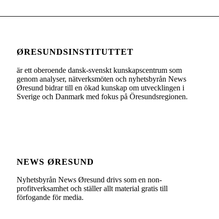
ØRESUNDSINSTITUTTET
är ett oberoende dansk-svenskt kunskapscentrum som
genom analyser, nätverksmöten och nyhetsbyrån News
Øresund bidrar till en ökad kunskap om utvecklingen i
Sverige och Danmark med fokus på Öresundsregionen.
NEWS ØRESUND
Nyhetsbyrån News Øresund drivs som en non-
profitverksamhet och ställer allt material gratis till
förfogande för media.