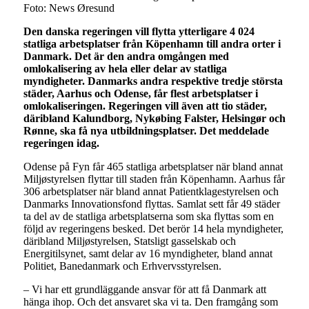
Foto: News Øresund
Den danska regeringen vill flytta ytterligare 4 024
statliga arbetsplatser från Köpenhamn till andra orter i
Danmark. Det är den andra omgången med
omlokalisering av hela eller delar av statliga
myndigheter. Danmarks andra respektive tredje största
städer
, Aarhus och Odense, får flest arbetsplatser i
omlokaliseringen. Regeringen vill även att tio städer,
däribland Kalundborg, Nyk
øbing Falster, Helsingør och
Rønne
, ska få nya utbildningsplatser. Det meddelade
regeringen idag.
Odense på Fyn får 465 statliga arbetsplatser när bland annat
Miljøstyrelsen flyttar till staden från Köpenhamn. Aarhus får
306 arbetsplatser när bland annat Patientklagestyrelsen och
Danmarks Innovationsfond flyttas. Samlat sett får 49 städer
ta del av de statliga arbetsplatserna som ska flyttas som en
följd av regeringens besked. Det berör 14 hela myndigheter,
däribland Miljøstyrelsen, Statsligt gasselskab och
Energitilsynet, samt delar av 16 myndigheter, bland annat
Politiet, Banedanmark och Erhvervsstyrelsen.
– Vi har ett grundläggande ansvar för att få Danmark att
hänga ihop. Och det ansvaret ska vi ta. Den framgång som