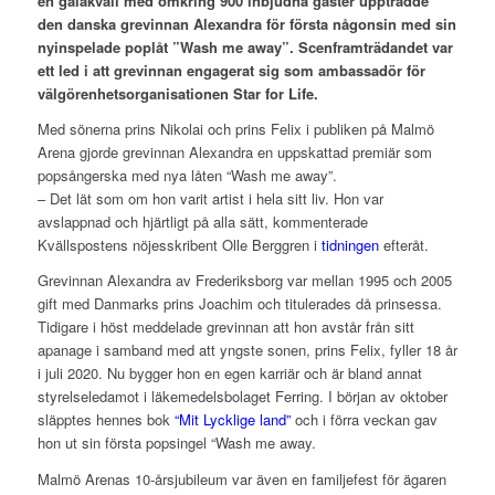
en galakväll med omkring 900 inbjudna gäster uppträdde
den danska grevinnan Alexandra för första någonsin med sin
nyinspelade poplåt ”Wash me away”. Scenframträdandet var
ett led i att grevinnan engagerat sig som ambassadör för
välgörenhetsorganisationen Star for Life.
Med sönerna prins Nikolai och prins Felix i publiken på Malmö
Arena gjorde grevinnan Alexandra en uppskattad premiär som
popsångerska med nya låten “Wash me away”.
– Det lät som om hon varit artist i hela sitt liv. Hon var
avslappnad och hjärtligt på alla sätt, kommenterade
Kvällspostens nöjesskribent Olle Berggren i
tidningen
efteråt.
Grevinnan Alexandra av Frederiksborg var mellan 1995 och 2005
gift med Danmarks prins Joachim och titulerades då prinsessa.
Tidigare i höst meddelade grevinnan att hon avstår från sitt
apanage i samband med att yngste sonen, prins Felix, fyller 18 år
i juli 2020. Nu bygger hon en egen karriär och är bland annat
styrelseledamot i läkemedelsbolaget Ferring. I början av oktober
släpptes hennes bok
“Mit Lycklige land”
och i förra veckan gav
hon ut sin första popsingel “Wash me away.
Malmö Arenas 10-årsjubileum var även en familjefest för ägaren