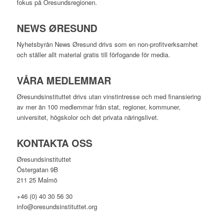
fokus på Öresundsregionen.
NEWS ØRESUND
Nyhetsbyrån News Øresund drivs som en non-profitverksamhet
och ställer allt material gratis till förfogande för media.
VÅRA MEDLEMMAR
Øresundsinstituttet drivs utan vinst­intresse och med finansiering
av mer än 100 medlemmar från stat, regioner, kommuner,
universitet, högskolor och det privata näringslivet.
KONTAKTA OSS
Øresundsinstituttet
Östergatan 9B
211 25 Malmö
+46 (0) 40 30 56 30
info@oresundsinstituttet.org