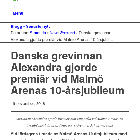
Menu
Blogg - Senaste nytt
Du är här:
Startsida
/
NewsØresund
/
Danska grevinnan
Alexandra gjorde premiär vid Malmö Arenas 10-årsjubil...
Danska grevinnan
Alexandra gjorde
premiär vid Malmö
Arenas 10-årsjubileum
16 november, 2018
Grevinnan Alexandra gjorde premiär som sångerska vid Malmö Arenas 10-
årsjubileum i lördags. Foto: News Øresund, Johan Wessman
Vid lördagens firande av Malmö Arenas 10-årsjubileum med