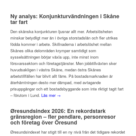
Ny analys: Konjunkturvändningen i Skåne
tar fart
Den skånska konjunkturen ljusnar allt mer. Arbetslösheten
minskar betydligt mer än i övriga storstadslän och fler utrikes
födda kommer i arbete. Skillnaderna i arbetslöshet mellan
Skånes olika delområden krymper samtidigt som
sysselsättningen börjar växla upp, inte minst inom
försvarssektorn och företagstjänster. Men jobbtillväxten sker
huvudsakligen i västra Skåne, medan östra Skånes
arbetstillfällen har blivit allt färre. På bostadsmarknaden är
återhämtningen desto mer dämpad, med avtagande
prisuppgångar och ett bostadsbyggande som inte riktigt tagit fart
– förutom i Lund.
Läs mer →
Øresundsindex 2026: En rekordstark
gränsregion – fler pendlare, personresor
och företag över Öresund
Øresundsindexet har stigit till en ny nivå från det tidigare rekordet