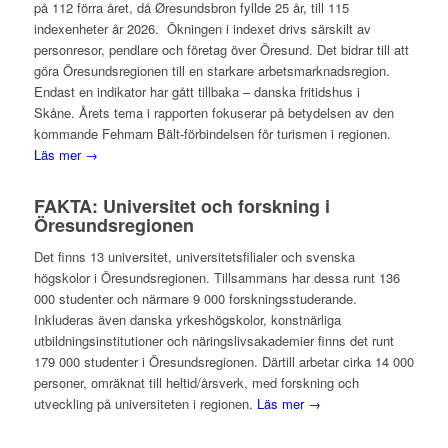
på 112 förra året, då Øresundsbron fyllde 25 år, till 115
indexenheter år 2026. Ökningen i indexet drivs särskilt av
personresor, pendlare och företag över Öresund. Det bidrar till att
göra Öresundsregionen till en starkare arbetsmarknadsregion.
Endast en indikator har gått tillbaka – danska fritidshus i
Skåne. Årets tema i rapporten fokuserar på betydelsen av den
kommande Fehmarn Bält-förbindelsen för turismen i regionen.
Läs mer →
FAKTA: Universitet och forskning i
Öresundsregionen
Det finns 13 universitet, universitetsfilialer och svenska
högskolor i Öresundsregionen. Tillsammans har dessa runt 136
000 studenter och närmare 9 000 forskningsstuderande.
Inkluderas även danska yrkeshögskolor, konstnärliga
utbildningsinstitutioner och näringslivsakademier finns det runt
179 000 studenter i Öresundsregionen. Därtill arbetar cirka 14 000
personer, omräknat till heltid/årsverk, med forskning och
utveckling på universiteten i regionen.
Läs mer →