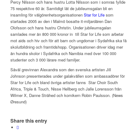
Percy Nilsson och hans hustru Lotta Nilsson som i somras fyllde
75 respektive 60 år. Samtidigt lät de jubileumsgalan bli en
insamling för välgörenhetsorganisationen
Star for Life
som
startades 2005 av den i Malmö bosatte it-miljardären Dan
Olofsson och hans hustru Christin. Under jubileumsgalan
samlades mer än 800 000 kronor in till Star for Life som arbetar
mot aids och hiv och för att barn och ungdomar i Sydafrika ska få
skolutbildning och framtidshopp. Organisationen driver idag mer
än hundra skolor i Sydafrika och Namibia med över 100 000
studenter och 3 000 lärare med familjer.
Såväl grevinnan Alexandra som den svenska artisten Jill
Johnson presenterades under galakvällen som ambassadörer för
Star for Life och bland övriga artister fanns Star Choir South
Africa, Triple & Touch, Nisse Hellberg och Jalle Lorensson från
Wilmer X, Danne Stråhed och komikern Robin Paulsson. (News
Øresund)
Share this entry