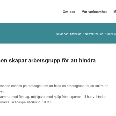
Om oss
Vår verksamhet
M
Du är här:
Startsida
/
NewsØresund
/
Danska 
en skapar arbetsgrupp för att hindra
nschen enades på torsdagen om att bilda en arbetsgrupp för att säkra en
er.
ma med förslag, möjligtvis med hjälp från experter, till hur vi hindrar
nmarks Skådespelarförbund, till
BT.