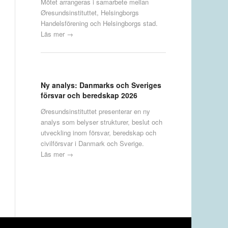
Mötet arrangeras i samarbete mellan
Øresundsinstituttet, Helsingborgs
Handelsförening och Helsingborgs stad.
Läs mer →
Ny analys: Danmarks och Sveriges
försvar och beredskap 2026
Øresundsinstituttet presenterar en ny
analys som belyser strukturer, beslut och
utveckling inom försvar, beredskap och
civilförsvar i Danmark och Sverige.
Läs mer →