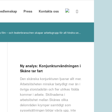
edlemskap
Press
Kontakta oss
film – och teaterbranschen skapar arbetsgrupp för att hindra se...
Ny analys: Konjunkturvändningen i
Skåne tar fart
Den skånska konjunkturen ljusnar allt mer.
Arbetslösheten minskar betydligt mer än i
övriga storstadslän och fler utrikes födda
kommer i arbete. Skillnaderna i
arbetslöshet mellan Skånes olika
delområden krymper samtidigt som
sysselsättningen börjar växla upp, inte