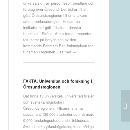
drivs särskilt av personresor, pendlare och
företag över Öresund. Det bidrar till att
göra Öresundsregionen till en starkare
arbetsmarknadsregion. Endast en
indikator har gått tillbaka – danska
fritidshus i Skåne. Årets tema i rapporten
fokuserar på betydelsen av den
kommande Fehmarn Bält-förbindelsen för
turismen i regionen.
Läs mer →
FAKTA: Universitet och forskning i
Öresundsregionen
Det finns 13 universitet, universitetsfilialer
och svenska högskolor i
#m
Öresundsregionen. Tillsammans har
up
dessa runt 136 000 studenter och närmare
9 000 forskningsstuderande. Inkluderas
även danska yrkeshögskolor, konstnärliga