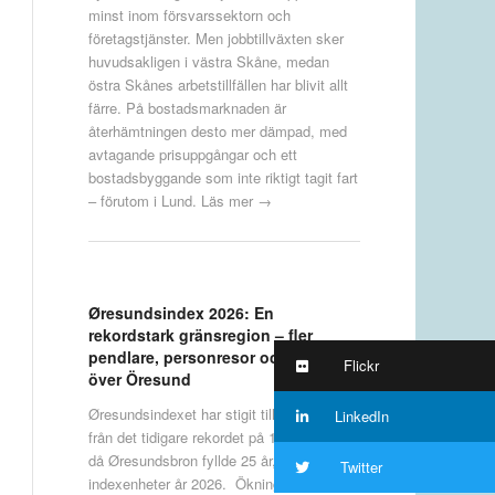
minst inom försvarssektorn och
företagstjänster. Men jobbtillväxten sker
huvudsakligen i västra Skåne, medan
östra Skånes arbetstillfällen har blivit allt
färre. På bostadsmarknaden är
återhämtningen desto mer dämpad, med
avtagande prisuppgångar och ett
bostadsbyggande som inte riktigt tagit fart
– förutom i Lund.
Läs mer →
Øresundsindex 2026: En
rekordstark gränsregion – fler
pendlare, personresor och företag
Flickr
över Öresund
Øresundsindexet har stigit till en ny nivå
LinkedIn
från det tidigare rekordet på 112 förra året,
då Øresundsbron fyllde 25 år, till 115
Twitter
indexenheter år 2026. Ökningen i indexet