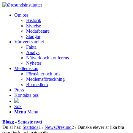
Om oss
Historik
Styrelse
Medarbetare
Stadgar
Vår verksamhet
Fakta
Analys
Nätverk och konferens
Nyheter
Medlemskap
Förmåner och pris
Medlemsförteckning
Bli medlem
Press
Kontakta oss
Sök
Menu
Menu
Blogg - Senaste nytt
Du är här:
Startsida
1
/
NewsØresund
2
/
Danska elever är lika bra
som finska på matematik