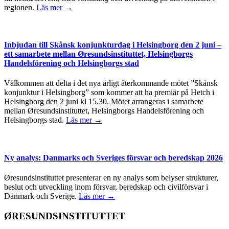
regionen.
Läs mer →
Inbjudan till Skånsk konjunkturdag i Helsingborg den 2 juni –
ett samarbete mellan Øresundsinstituttet, Helsingborgs
Handelsförening och Helsingborgs stad
Välkommen att delta i det nya årligt återkommande mötet ”Skånsk
konjunktur i Helsingborg” som kommer att ha premiär på Hetch i
Helsingborg den 2 juni kl 15.30. Mötet arrangeras i samarbete
mellan Øresundsinstituttet, Helsingborgs Handelsförening och
Helsingborgs stad.
Läs mer →
Ny analys: Danmarks och Sveriges försvar och beredskap 2026
Øresundsinstituttet presenterar en ny analys som belyser strukturer,
beslut och utveckling inom försvar, beredskap och civilförsvar i
Danmark och Sverige.
Läs mer →
ØRESUNDSINSTITUTTET