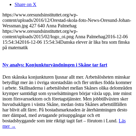
Share on X
https://www.oresundsinstituttet.org/wp-
content/uploads/2016/12/Orestad-skola-foto-News-Oresund-Johan-
Wessman.jpg
427
640
Anna Palmehag
https://www.oresundsinstituttet.org/wp-
content/uploads/2015/02/logo_oi.png
Anna Palmehag
2016-12-06
15:54:34
2016-12-06 15:54:34
Danska elever är lika bra som finska
på matematik
Ny analys: Konjunkturvändningen i Skåne tar fart
Den skånska konjunkturen ljusnar allt mer. Arbetslösheten minskar
betydligt mer än i övriga storstadslän och fler utrikes födda kommer
i arbete. Skillnaderna i arbetslöshet mellan Skånes olika delområden
krymper samtidigt som sysselsättningen börjar växla upp, inte minst
inom försvarssektorn och företagstjänster. Men jobbtillväxten sker
huvudsakligen i västra Skåne, medan östra Skånes arbetstillfällen
har blivit allt färre. På bostadsmarknaden är återhämtningen desto
mer dämpad, med avtagande prisuppgångar och ett
bostadsbyggande som inte riktigt tagit fart – förutom i Lund.
Läs
mer →