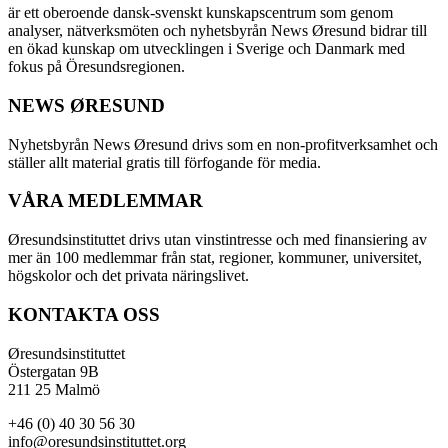
är ett oberoende dansk-svenskt kunskapscentrum som genom
analyser, nätverksmöten och nyhetsbyrån News Øresund bidrar till
en ökad kunskap om utvecklingen i Sverige och Danmark med
fokus på Öresundsregionen.
NEWS ØRESUND
Nyhetsbyrån News Øresund drivs som en non-profitverksamhet och
ställer allt material gratis till förfogande för media.
VÅRA MEDLEMMAR
Øresundsinstituttet drivs utan vinst­intresse och med finansiering av
mer än 100 medlemmar från stat, regioner, kommuner, universitet,
högskolor och det privata näringslivet.
KONTAKTA OSS
Øresundsinstituttet
Östergatan 9B
211 25 Malmö
+46 (0) 40 30 56 30
info@oresundsinstituttet.org