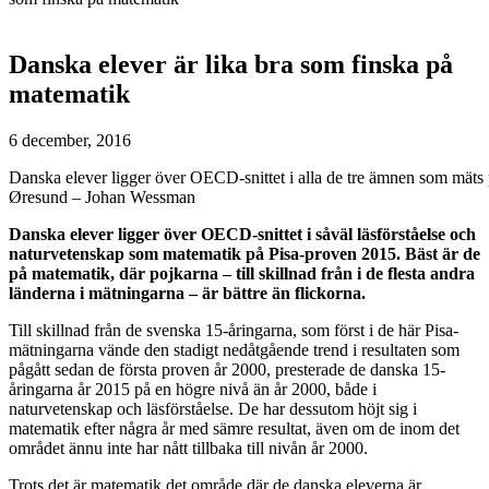
Danska elever är lika bra som finska på
matematik
6 december, 2016
Danska elever ligger över OECD-snittet i alla de tre ämnen som mäts
Øresund – Johan Wessman
Danska elever ligger över OECD-snittet i såväl läsförståelse och
naturvetenskap som matematik på Pisa-proven 2015. Bäst är de
på matematik, där pojkarna – till skillnad från i de flesta andra
länderna i mätningarna – är bättre än flickorna.
Till skillnad från de svenska 15-åringarna, som först i de här Pisa-
mätningarna vände den stadigt nedåtgående trend i resultaten som
pågått sedan de första proven år 2000, presterade de danska 15-
åringarna år 2015 på en högre nivå än år 2000, både i
naturvetenskap och läsförståelse. De har dessutom höjt sig i
matematik efter några år med sämre resultat, även om de inom det
området ännu inte har nått tillbaka till nivån år 2000.
Trots det är matematik det område där de danska eleverna är