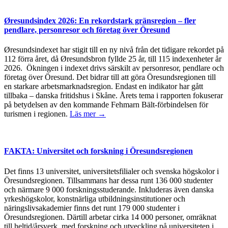
Øresundsindex 2026: En rekordstark gränsregion – fler
pendlare, personresor och företag över Öresund
Øresundsindexet har stigit till en ny nivå från det tidigare rekordet på
112 förra året, då Øresundsbron fyllde 25 år, till 115 indexenheter år
2026. Ökningen i indexet drivs särskilt av personresor, pendlare och
företag över Öresund. Det bidrar till att göra Öresundsregionen till
en starkare arbetsmarknadsregion. Endast en indikator har gått
tillbaka – danska fritidshus i Skåne. Årets tema i rapporten fokuserar
på betydelsen av den kommande Fehmarn Bält-förbindelsen för
turismen i regionen.
Läs mer →
FAKTA: Universitet och forskning i Öresundsregionen
Det finns 13 universitet, universitetsfilialer och svenska högskolor i
Öresundsregionen. Tillsammans har dessa runt 136 000 studenter
och närmare 9 000 forskningsstuderande. Inkluderas även danska
yrkeshögskolor, konstnärliga utbildningsinstitutioner och
näringslivsakademier finns det runt 179 000 studenter i
Öresundsregionen. Därtill arbetar cirka 14 000 personer, omräknat
till heltid/årsverk, med forskning och utveckling på universiteten i