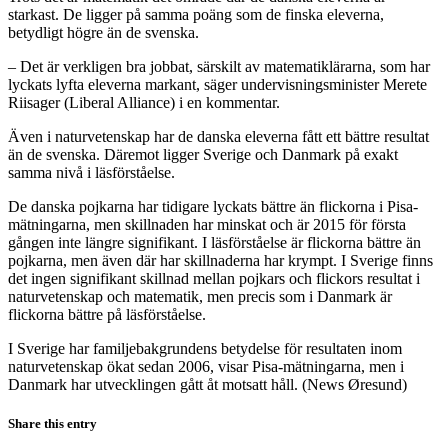
starkast. De ligger på samma poäng som de finska eleverna,
betydligt högre än de svenska.
– Det är verkligen bra jobbat, särskilt av matematiklärarna, som har
lyckats lyfta eleverna markant, säger undervisningsminister Merete
Riisager (Liberal Alliance) i en kommentar.
Även i naturvetenskap har de danska eleverna fått ett bättre resultat
än de svenska. Däremot ligger Sverige och Danmark på exakt
samma nivå i läsförståelse.
De danska pojkarna har tidigare lyckats bättre än flickorna i Pisa-
mätningarna, men skillnaden har minskat och är 2015 för första
gången inte längre signifikant. I läsförståelse är flickorna bättre än
pojkarna, men även där har skillnaderna har krympt. I Sverige finns
det ingen signifikant skillnad mellan pojkars och flickors resultat i
naturvetenskap och matematik, men precis som i Danmark är
flickorna bättre på läsförståelse.
I Sverige har familjebakgrundens betydelse för resultaten inom
naturvetenskap ökat sedan 2006, visar Pisa-mätningarna, men i
Danmark har utvecklingen gått åt motsatt håll. (News Øresund)
Share this entry