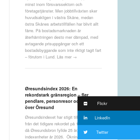
minst inom försvarssektorn och
företagstjänster. Men jobbtillväxten sker
huvudsakligen i västra Skåne, medan
östra Skånes arbetstillfällen har blivit allt
färre. På bostadsmarknaden är
återhämtningen desto mer dämpad, med
avtagande prisuppgångar och ett
bostadsbyggande som inte riktigt tagit fart
– förutom i Lund.
Läs mer →
Øresundsindex 2026: En
rekordstark gränsregion – fler
pendlare, personresor och företag
Flickr
över Öresund
Øresundsindexet har stigit till en ny nivå
LinkedIn
från det tidigare rekordet på 112 förra året,
då Øresundsbron fyllde 25 år, till 115
Twitter
indexenheter år 2026. Ökningen i indexet