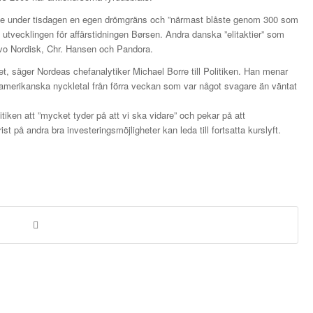
ade under tisdagen en egen drömgräns och ”närmast blåste genom 300 som
tvecklingen för affärstidningen Børsen. Andra danska ”elitaktier” som
vo Nordisk, Chr. Hansen och Pandora.
llet, säger Nordeas chefanalytiker Michael Borre till Politiken. Han menar
amerikanska nyckletal från förra veckan som var något svagare än väntat
itiken att ”mycket tyder på att vi ska vidare” och pekar på att
st på andra bra investeringsmöjligheter kan leda till fortsatta kurslyft.