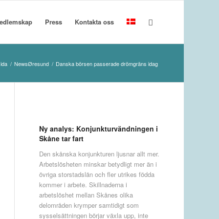
edlemskap
Press
Kontakta oss
sida
/
NewsØresund
/
Danska börsen passerade drömgräns idag
Ny analys: Konjunkturvändningen i
Skåne tar fart
Den skånska konjunkturen ljusnar allt mer.
Arbetslösheten minskar betydligt mer än i
övriga storstadslän och fler utrikes födda
kommer i arbete. Skillnaderna i
arbetslöshet mellan Skånes olika
delområden krymper samtidigt som
sysselsättningen börjar växla upp, inte