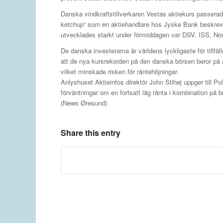
Danska vindkraftstillverkaren Vestas aktiekurs passer
ketchup” som en aktiehandlare hos Jyske Bank beskrev u
utvecklades starkt under förmiddagen var DSV, ISS, No
De danska investerarna är världens lyckligaste för tillfä
att de nya kursrekorden på den danska börsen beror på 
vilket minskade risken för räntehöjningar.
Anlyshuset Aktieinfos direktör John Stihøj uppger till Pol
förväntningar om en fortsatt låg ränta i kombination på bri
(News Øresund)
Share this entry