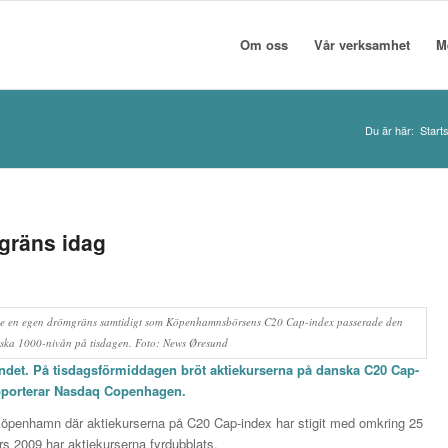
Om oss
Vår verksamhet
M
Du är här:
Start
gräns idag
erade en egen drömgräns samtidigt som Köpenhamnsbörsens C20 Cap-index passerade den
ska 1000-nivån på tisdagen. Foto: News Øresund
ndet. På tisdagsförmiddagen bröt aktiekurserna på danska C20 Cap-
pporterar Nasdaq Copenhagen.
 Köpenhamn där aktiekurserna på C20 Cap-index har stigit med omkring 25
rs 2009 har aktiekurserna fyrdubblats.