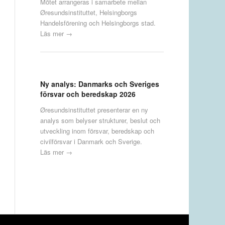
Mötet arrangeras i samarbete mellan
Øresundsinstituttet, Helsingborgs
Handelsförening och Helsingborgs stad.
Läs mer →
Ny analys: Danmarks och Sveriges
försvar och beredskap 2026
Øresundsinstituttet presenterar en ny
analys som belyser strukturer, beslut och
utveckling inom försvar, beredskap och
civilförsvar i Danmark och Sverige.
Läs mer →