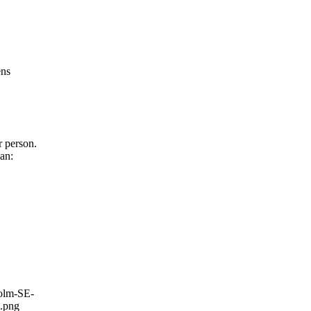
ens
r person.
an:
.
holm-SE-
i.png