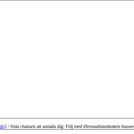
ade
2
/
Sista chansen att anmäla dig: Följ med Øresundsinstituttets bussresa