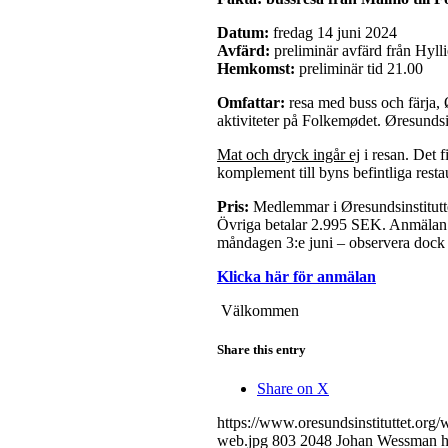
Datum:
fredag 14 juni 2024
Avfärd:
preliminär avfärd från Hyll
Hemkomst:
preliminär tid 21.00
Omfattar:
resa med buss och färja, 
aktiviteter på Folkemødet. Øresunds
Mat och dryck ingår ej
i resan. Det 
komplement till byns befintliga resta
Pris:
Medlemmar i Øresundsinstitutte
Övriga betalar 2.995 SEK. Anmälan är
måndagen 3:e juni – observera dock at
Klicka här för anmälan
Välkommen
Share this entry
Share on X
https://www.oresundsinstituttet.or
web.jpg
803
2048
Johan Wessman
h