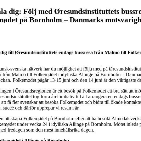
la dig: Följ med Øresundsinstituttets bussr
mødet på Bornholm – Danmarks motsvarighe
 dig till Øresundsinstituttets endags bussresa från Malmö till Folk
nsk-svenska nätverk har du möjlighet att följa med på Øresundsinstitut
i från Malmö till Folkemødet i idylliska Allinge på Bornholm – Danma
eckan. Folkemødet pågår 13-15 juni och den 14 juni är den viktigaste d
lingen i Öresundsregionen är ett besök på Folkemødet ett bra sätt att m
sundsinstituttet tog förra året initiativ till att arrangera en endags
bussr
att få fler svenskar att besöka Folkemødet och bidra till ökade kontakte
 succé och därför upprepar vi resan i år.
onen att skapa Folkemødet på Bornholm efter att ha besökt Almedalsveck
emødet under vecka 24 i idylliska Allinge på Bornholm. Mötet inleds 
med fredagen som den mest innehållsrika dagen.
olkemødet i Allinge på Bornholm