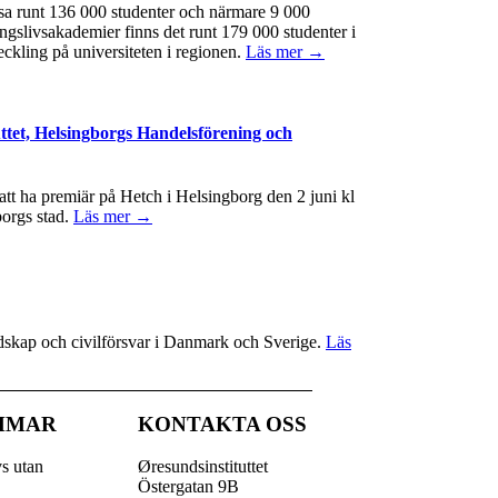
ssa runt 136 000 studenter och närmare 9 000
ngslivsakademier finns det runt 179 000 studenter i
eckling på universiteten i regionen.
Läs mer →
ttet, Helsingborgs Handelsförening och
t ha premiär på Hetch i Helsingborg den 2 juni kl
borgs stad.
Läs mer →
redskap och civilförsvar i Danmark och Sverige.
Läs
MMAR
KONTAKTA OSS
vs utan
Øresundsinstituttet
Östergatan 9B