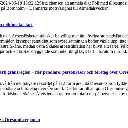
6
2024-06-18 13:32:12
Sista chansen att anmäla dig: Följ med Øresundsin
t på Bornholm – Danmarks motsvarighet till Almedalsveckan
i Skåne tar fart
t mer. Arbetslösheten minskar betydligt mer än i övriga storstadslän och
områden krymper samtidigt som sysselsättningen börjar växla upp, inte 
ästra Skåne, medan östra Skånes arbetstillfällen har blivit allt färre.
 och ett bostadsbyggande som inte riktigt tagit fart – förutom i Lund
rk gränsregion – fler pendlare, personresor och företag över Öre
 nivå från det tidigare rekordet på 112 förra året, då Øresundsbron fylld
, pendlare och företag över Öresund. Det bidrar till att göra Öresundsre
ska fritidshus i Skåne. Årets tema i rapporten fokuserar på betydelsen
g i Öresundsregionen