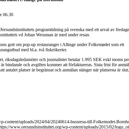
ie 06.30
Øresundsinstituttets programtidning på svenska med ett urval av fredag
instituttets vd Johan Wessman är med under resan.
finns gott om pop-up restauranger i Allinge under Folkemødet som ett
urangutbud med bl.a. två fiskrökerier.
t, riksdagsledamöter och journalister betalar 1.995 SEK exkl moms pe
 bindande och avgiften kommer att förfaktureras. Sista frist för anmäl
t antalet platser är begränsat och anmälan stänger när platserna är slut
g/wp-content/uploads/2024/04/20240614-bussresa-till-Folkemodet-Born
ttps://www.oresundsinstituttet.org/wp-content/uploads/2015/02/logo_o