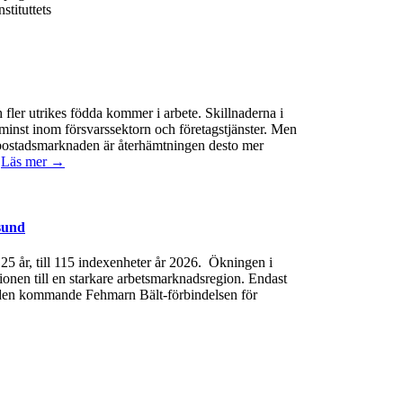
stituttets
 fler utrikes födda kommer i arbete. Skillnaderna i
minst inom försvarssektorn och företagstjänster. Men
 På bostadsmarknaden är återhämtningen desto mer
.
Läs mer →
sund
e 25 år, till 115 indexenheter år 2026. Ökningen i
gionen till en starkare arbetsmarknadsregion. Endast
 av den kommande Fehmarn Bält-förbindelsen för