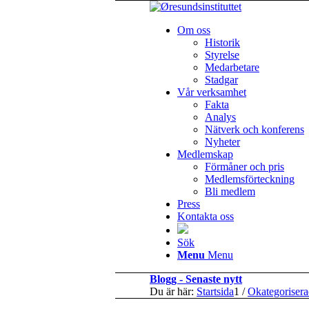
Om oss
Historik
Styrelse
Medarbetare
Stadgar
Vår verksamhet
Fakta
Analys
Nätverk och konferens
Nyheter
Medlemskap
Förmåner och pris
Medlemsförteckning
Bli medlem
Press
Kontakta oss
Sök
Menu
Menu
Blogg - Senaste nytt
Du är här:
Startsida
1
/
Okategoriser