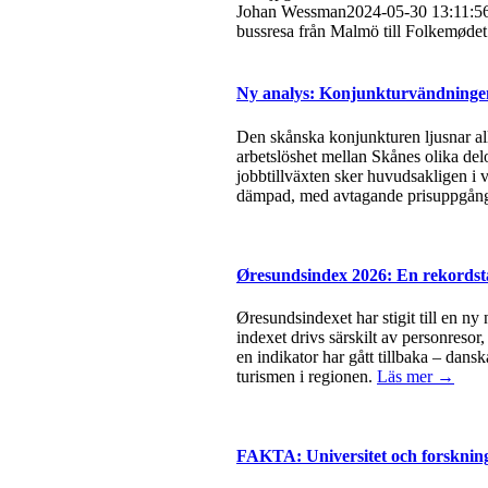
Johan Wessman
2024-05-30 13:11:5
bussresa från Malmö till Folkemøde
Ny analys: Konjunkturvändningen 
Den skånska konjunkturen ljusnar all
arbetslöshet mellan Skånes olika del
jobbtillväxten sker huvudsakligen i v
dämpad, med avtagande prisuppgångar
Øresundsindex 2026: En rekordsta
Øresundsindexet har stigit till en ny
indexet drivs särskilt av personresor
en indikator har gått tillbaka – dan
turismen i regionen.
Läs mer →
FAKTA: Universitet och forsknin