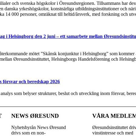
tsfilialer och svenska högskolor i Öresundsregionen. Tillsammans har de
n danska yrkeshögskolor, konstnärliga utbildningsinstitutioner och näri
rka 14 000 personer, omräknat till heltid/årsverk, med forskning och utv
g i Helsingborg den 2 juni – ett samarbete mellan Øresundsinstitu
t återkommande mötet ”Skånsk konjunktur i Helsingborg” som kommer at
 mellan Øresundsinstituttet, Helsingborgs Handelsförening och Helsing
s försvar och beredskap 2026
y analys som belyser strukturer, beslut och utveckling inom försvar, be
T
NEWS ØRESUND
VÅRA MEDLE
Nyhetsbyrån News Øresund
Øresundsinstituttet dri
drivs som en non-
vinst­intresse och med