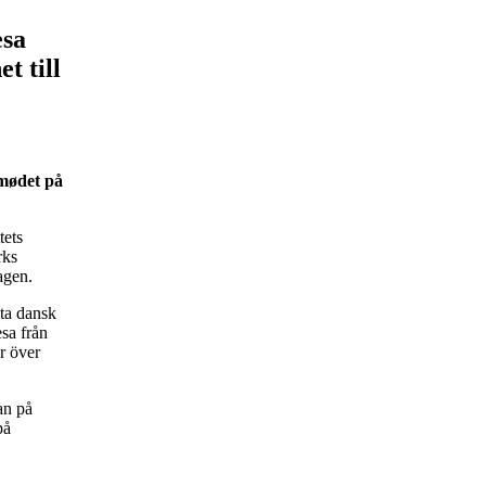
esa
t till
emødet på
tets
rks
agen.
öta dansk
esa
från
r över
an på
på