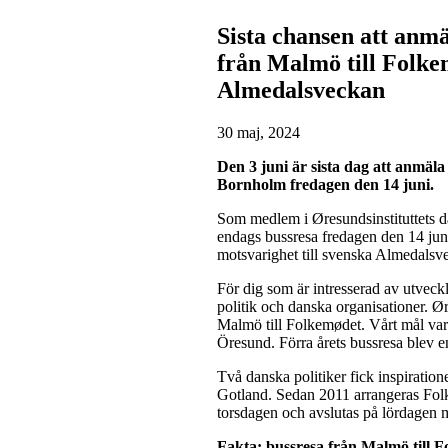
Sista chansen att anmä
från Malmö till Folke
Almedalsveckan
30 maj, 2024
Den 3 juni är sista dag att anmäla
Bornholm fredagen den 14 juni.
Som medlem i Øresundsinstituttets da
endags bussresa fredagen den 14 jun
motsvarighet till svenska Almedalsv
För dig som är intresserad av utveck
politik och danska organisationer. Øre
Malmö till Folkemødet. Vårt mål var 
Öresund. Förra årets
bussresa
blev en
Två danska politiker fick inspirati
Gotland. Sedan 2011 arrangeras Folk
torsdagen och avslutas på lördagen 
Fakta:
bussresa
från Malmö till F